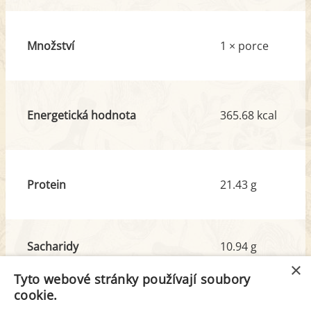
Množství
1 × porce
Energetická hodnota
365.68 kcal
Protein
21.43 g
Sacharidy
10.94 g
z toho cukr
6.53 g
×
Tyto webové stránky používají soubory
cookie.