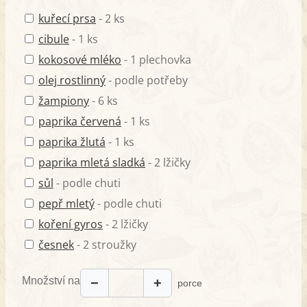
kuřecí prsa
- 2 ks
cibule
- 1 ks
kokosové mléko
- 1 plechovka
olej rostlinný
- podle potřeby
žampiony
- 6 ks
paprika červená
- 1 ks
paprika žlutá
- 1 ks
paprika mletá sladká
- 2 lžičky
sůl
- podle chuti
pepř mletý
- podle chuti
koření gyros
- 2 lžičky
česnek
- 2 stroužky
Množství na
−
+
porce