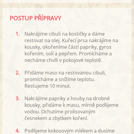
POSTUP PŘÍPRAVY
1.
Nakrájíme cibuli na kostičky a dáme
restovat na olej. Kuřecí prsa nakrájíme na
kousky, okořeníme částí papriky, gyros
kořením, solí a pepřem. Promícháme a
necháme chvíli v pokojové teplotě.
2.
Přidáme maso na restovanou cibuli,
promícháme a snížíme teplotu.
Restujeme 10 minut.
3.
Nakrájíme papriky a houby na drobné
kousky, přidáme k masu, mírně podlijeme
vodou. Ochutíme prolisovaným
česnekem a zbytkem koření.
4.
Podlijeme kokosovým mlékem a dusíme