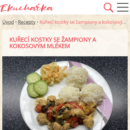
Úvod
•
Recepty
•
Kuřecí kostky se žampiony a kokosovým mlékem
KUŘECÍ KOSTKY SE ŽAMPIONY A
KOKOSOVÝM MLÉKEM