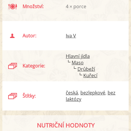
Množství:
4 × porce
Autor:
Iva V
Hlavní jídla
Maso
Kategorie:
Drůbeží
Kuřecí
česká
bezlepkové
bez
Štítky:
laktózy
NUTRIČNÍ HODNOTY