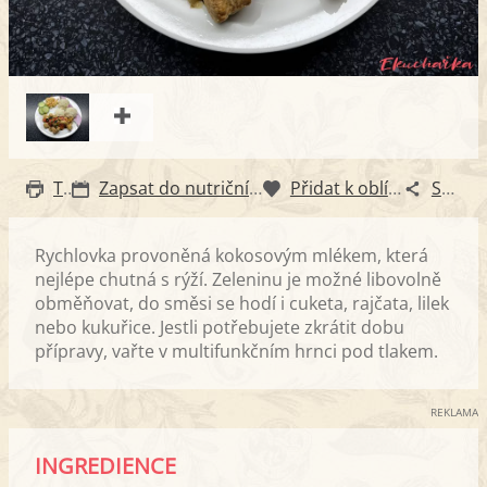
Tisk
Zapsat do nutričního diáře
Přidat k oblíbeným
Sdílet
Rychlovka provoněná kokosovým mlékem, která
nejlépe chutná s rýží. Zeleninu je možné libovolně
obměňovat, do směsi se hodí i cuketa, rajčata, lilek
nebo kukuřice. Jestli potřebujete zkrátit dobu
přípravy, vařte v multifunkčním hrnci pod tlakem.
REKLAMA
INGREDIENCE