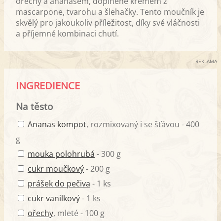
ořechy a ananasem, doplněné krémem z
mascarpone, tvarohu a šlehačky. Tento moučník je
skvělý pro jakoukoliv příležitost, díky své vláčnosti
a příjemné kombinaci chutí.
REKLAMA
INGREDIENCE
Na těsto
Ananas kompot
, rozmixovaný i se šťávou - 400
g
mouka polohrubá
- 300 g
cukr moučkový
- 200 g
prášek do pečiva
- 1 ks
cukr vanilkový
- 1 ks
ořechy
, mleté - 100 g