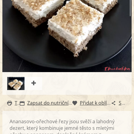
Tisk
Zapsat do nutričního diáře
Přidat k oblíbeným
Sdílet
Ananasovo-ořechové řezy jsou svěží a lahodný
dezert, který kombinuje jemné těsto s mletými