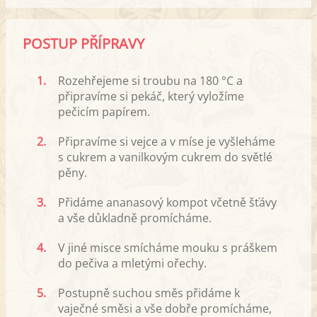
POSTUP PŘÍPRAVY
1.
Rozehřejeme si troubu na 180 °C a
připravíme si pekáč, který vyložíme
pečicím papírem.
2.
Připravíme si vejce a v míse je vyšleháme
s cukrem a vanilkovým cukrem do světlé
pěny.
3.
Přidáme ananasový kompot včetně šťávy
a vše důkladně promícháme.
4.
V jiné misce smícháme mouku s práškem
do pečiva a mletými ořechy.
5.
Postupně suchou směs přidáme k
vaječné směsi a vše dobře promícháme,