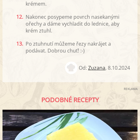
krémem.
12.
Nakonec posypeme povrch nasekanými
ořechy a dáme vychladit do lednice, aby
krém ztuhl.
13.
Po ztuhnutí můžeme řezy nakrájet a
podávat. Dobrou chuť! :-)
Od:
Zuzana
,
8.10.2024
REKLAMA
PODOBNÉ RECEPTY