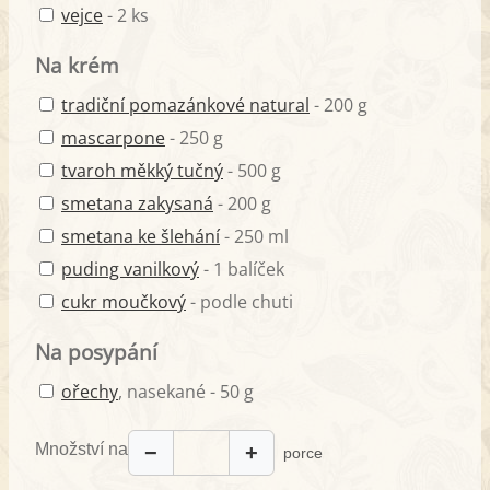
vejce
- 2 ks
Na krém
tradiční pomazánkové natural
- 200 g
mascarpone
- 250 g
tvaroh měkký tučný
- 500 g
smetana zakysaná
- 200 g
smetana ke šlehání
- 250 ml
puding vanilkový
- 1 balíček
cukr moučkový
- podle chuti
Na posypání
ořechy
, nasekané - 50 g
Množství na
−
+
porce