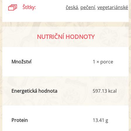
Štítky:
česká
pečení
vegetariánské
NUTRIČNÍ HODNOTY
Množství
1 × porce
Energetická hodnota
597.13 kcal
Protein
13.41 g