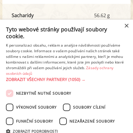
Sacharidy
56.62 g
z toho cukr
33.80 g
×
Tyto webové stránky používají soubory
cookie.
Tuk
35.18 g
K personalizaci obsahu, reklam a analýze návštěvnosti používáme
z toho nas. mastné kyseliny
19.67 g
soubory cookie. Informace o vašem používání našich stránek také
sdílíme s našimi reklamními a analytickými partnery, kteří je mohou
kombinovat s dalšími informacemi, které jste jim poskytli nebo které
shromáždili při vašem používání jejich služeb.
Zásady ochrany
Detailní rozpis
osobních údajů
ZOBRAZIT VŠECHNY PARTNERY
(1050) →
REKLAMA
NEZBYTNĚ NUTNÉ SOUBORY
PODMÍNKY UŽITÍ
ZÁSADY OCHRANY OSOBNÍCH ÚDAJŮ
KONTAKT
VÝKONOVÉ SOUBORY
SOUBORY CÍLENÍ
NASTAVENÍ COOKIES
FUNKČNÍ SOUBORY
NEZAŘAZENÉ SOUBORY
© 2003-2026 ekucharka.cz
, ISSN 2694-6866, jakékoli veřejné šíření obsahu
ZOBRAZIT PODROBNOSTI