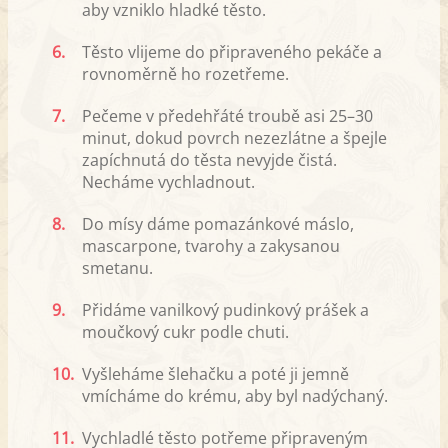
aby vzniklo hladké těsto.
6.
Těsto vlijeme do připraveného pekáče a
rovnoměrně ho rozetřeme.
7.
Pečeme v předehřáté troubě asi 25–30
minut, dokud povrch nezezlátne a špejle
zapíchnutá do těsta nevyjde čistá.
Necháme vychladnout.
8.
Do mísy dáme pomazánkové máslo,
mascarpone, tvarohy a zakysanou
smetanu.
9.
Přidáme vanilkový pudinkový prášek a
moučkový cukr podle chuti.
10.
Vyšleháme šlehačku a poté ji jemně
vmícháme do krému, aby byl nadýchaný.
11.
Vychladlé těsto potřeme připraveným