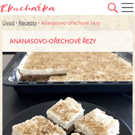
Úvod
•
Recepty
•
Ananasovo-ořechové řezy
ANANASOVO-OŘECHOVÉ ŘEZY