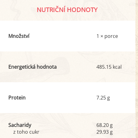
NUTRIČNÍ HODNOTY
Množství
1 × porce
Energetická hodnota
485.15 kcal
Protein
7.25 g
Sacharidy
68.20 g
z toho cukr
29.93 g