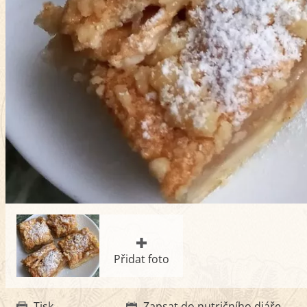
Přidat foto
Tisk
Zapsat do nutričního diáře