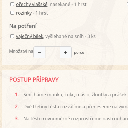
ořechy vlašské
, nasekané - 1 hrst
rozinky
- 1 hrst
Na potření
vaječný bílek
, vyšlehané na sníh - 3 ks
Množství na
−
+
porce
POSTUP PŘÍPRAVY
1.
Smícháme mouku, cukr, máslo, žloutky a prášek 
2.
Dvě třetiny těsta rozválíme a přeneseme na vym
3.
Na těsto rovnoměrně rozprostřeme nastrouhaná ja