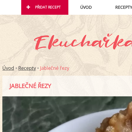
ÚVOD
RECEPT
PŘIDAT RECEPT
Úvod
•
Recepty
•
Jablečné řezy
JABLEČNÉ ŘEZY