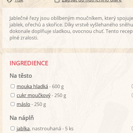
Jablečné řezy jsou oblíbeným moučníkem, který spojuj
jablek, ořechů a skořice. Díky vrstvě vyšlehaného sněhu
dokonale doplňuje sladkou, ovocnou chuť. Tento recept 
plné zralosti.
INGREDIENCE
Na těsto
mouka hladká
- 600 g
cukr moučkový
- 250 g
máslo
- 250 g
Na náplň
jablka
, nastrouhaná - 5 ks