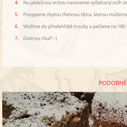
4.
Na jablečnou vrstvu naneseme vyšlehaný sníh ze t
5.
Posypeme zbylou třetinou těsta, kterou můžeme
6.
Vložíme do předehřáté trouby a pečeme na 180 °
7.
Dobrou chuť! :-)
PODOBNÉ 