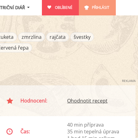
TRIČNÍ DIÁŘ
OBLÍBENÉ
PŘIHLÁSIT
cuketa
zmrzlina
rajčata
švestky
červená řepa
REKLAMA
Hodnocení:
Ohodnotit recept
40 min příprava
Čas:
35 min tepelná úprava