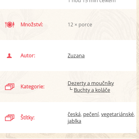
1 hod 15 min celkem
Množství:
12 × porce
Autor:
Zuzana
Dezerty a moučníky
Kategorie:
Buchty a koláče
česká
pečení
vegetariánské
Štítky:
jablka