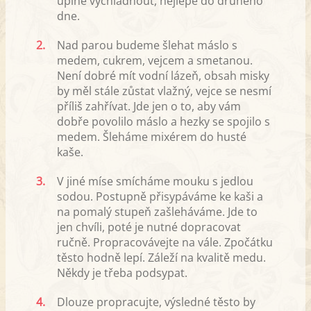
úplně vychladnout, nejlépe do druhého
dne.
2.
Nad parou budeme šlehat máslo s
medem, cukrem, vejcem a smetanou.
Není dobré mít vodní lázeň, obsah misky
by měl stále zůstat vlažný, vejce se nesmí
příliš zahřívat. Jde jen o to, aby vám
dobře povolilo máslo a hezky se spojilo s
medem. Šleháme mixérem do husté
kaše.
3.
V jiné míse smícháme mouku s jedlou
sodou. Postupně přisypáváme ke kaši a
na pomalý stupeň zašleháváme. Jde to
jen chvíli, poté je nutné dopracovat
ručně. Propracovávejte na vále. Zpočátku
těsto hodně lepí. Záleží na kvalitě medu.
Někdy je třeba podsypat.
4.
Dlouze propracujte, výsledné těsto by