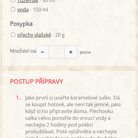
Tuzemák
- 50 ml
voda
- 150 ml
Posypka
ořechy vlašské
- 20 g
Množství na
−
+
porce
POSTUP PŘÍPRAVY
1.
Jako první si uvařte karamelové salko. Dá
se koupit hotové, ale není tak jemné, jako
když si ho připravíte doma. Plechovku
salka celou ponořte do vroucí vody a
nechejte 2 hodiny pod poklicí
probublávat. Poté vytáhněte a nechejte