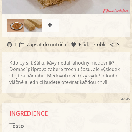
Tisk
Zapsat do nutričního diáře
Přidat k oblíbeným
Sdílet
Kdo by si k šálku kávy nedal lahodný medovník?
Domácí příprava zabere trochu času, ale výsledek
stojí za námahu. Medovníkové řezy vydrží dlouho
vláčné a lednici budete otevírat každou chvíli.
REKLAMA
INGREDIENCE
Těsto