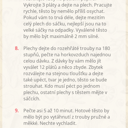
Vykrojte 3 pláty a dejte na plech. Pracujte
rychle, těsto by nemělo příliš osychat.
Pokud vám to trvá déle, dejte mezitím
celý plech do sáčku, nejlepší jsou na to
velké sáčky na odpadky. Vyválené těsto
by mělo být maximálně 2 mm silné.
8.
Plechy dejte do rozehřáté trouby na 180
stupňů, pečte na horkovzduch najednou
celou dávku. Z dávky by vám mělo jít
vyválet 12 plátů a něco zbyde. Zbytek
rozválejte na stejnou tloušťku a dejte
také upéct, tvar je jedno, těsto se bude
strouhat. Kdo musí péct po jednom
plechu, ostatní plechy s těstem mějte v
sáčcích.
9.
Pečte asi 5 až 10 minut. Hotové těsto by
mělo být po vytáhnutí z trouby pružné a
měkké. Nechte vychladit.