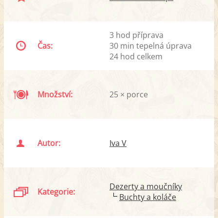
3 hod příprava
Čas:
30 min tepelná úprava
24 hod celkem
Množství:
25 × porce
Autor:
Iva V
Dezerty a moučníky
Kategorie:
Buchty a koláče