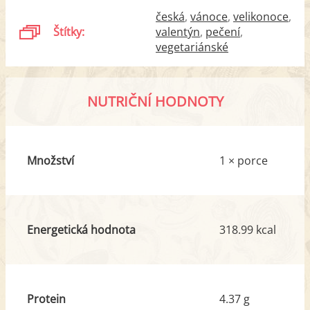
česká
vánoce
velikonoce
Štítky:
valentýn
pečení
vegetariánské
NUTRIČNÍ HODNOTY
Množství
1 × porce
Energetická hodnota
318.99 kcal
Protein
4.37 g