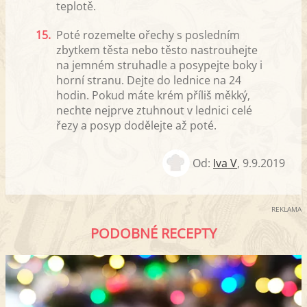
teplotě.
15.
Poté rozemelte ořechy s posledním
zbytkem těsta nebo těsto nastrouhejte
na jemném struhadle a posypejte boky i
horní stranu. Dejte do lednice na 24
hodin. Pokud máte krém příliš měkký,
nechte nejprve ztuhnout v lednici celé
řezy a posyp dodělejte až poté.
Od:
Iva V
,
9.9.2019
REKLAMA
PODOBNÉ RECEPTY