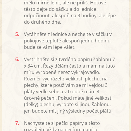
mělo mírně lepit, ale ne příliš. Hotové
těsto dejte do sáčku a do lednice
odpočinout, alespoň na 3 hodiny, ale lépe
do druhého dne.
5.
Vytáhněte z lednice a nechejte v sáčku v
pokojové teplotě alespoň jednu hodinu,
bude se vám lépe válet.
6.
Vystřihněte si z tvrdého papíru šablonu 7
x 34 cm. Řezy dělám často a mám na tuto
míru vyrobené nerez vykrajovadlo.
Rozměr vycházel z velikosti plechu, na
plechy, které používám se mi vejdou 3
pláty vedle sebe a v troubě mám 4
úrovně pečení. Pokud máte jiné velikosti
(délky) plechu, vyrobte si jinou šablonu,
jen budete mít jiný výsledný počet plátů.
7.
Nachystejte si pečící papíry a těsto
rozválejte vždy na pečícím papíru.