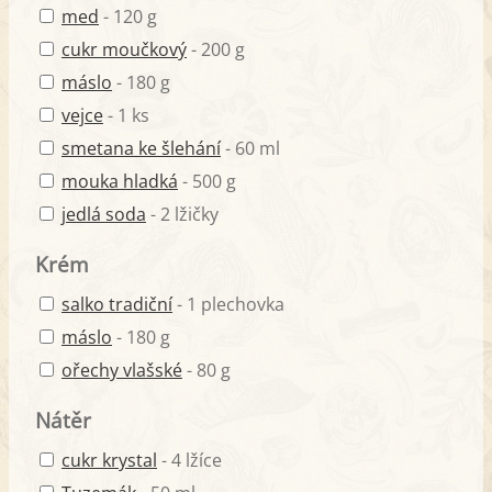
med
- 120 g
cukr moučkový
- 200 g
máslo
- 180 g
vejce
- 1 ks
smetana ke šlehání
- 60 ml
mouka hladká
- 500 g
jedlá soda
- 2 lžičky
Krém
salko tradiční
- 1 plechovka
máslo
- 180 g
ořechy vlašské
- 80 g
Nátěr
cukr krystal
- 4 lžíce