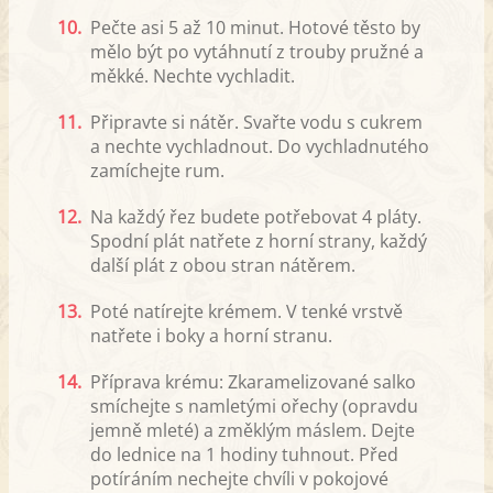
10.
Pečte asi 5 až 10 minut. Hotové těsto by
mělo být po vytáhnutí z trouby pružné a
měkké. Nechte vychladit.
11.
Připravte si nátěr. Svařte vodu s cukrem
a nechte vychladnout. Do vychladnutého
zamíchejte rum.
12.
Na každý řez budete potřebovat 4 pláty.
Spodní plát natřete z horní strany, každý
další plát z obou stran nátěrem.
13.
Poté natírejte krémem. V tenké vrstvě
natřete i boky a horní stranu.
14.
Příprava krému: Zkaramelizované salko
smíchejte s namletými ořechy (opravdu
jemně mleté) a změklým máslem. Dejte
do lednice na 1 hodiny tuhnout. Před
potíráním nechejte chvíli v pokojové