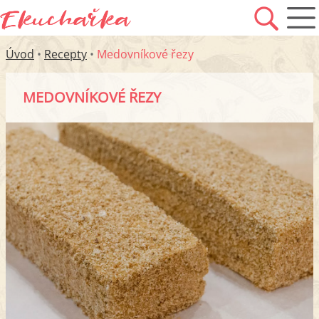
Úvod
•
Recepty
•
Medovníkové řezy
MEDOVNÍKOVÉ ŘEZY