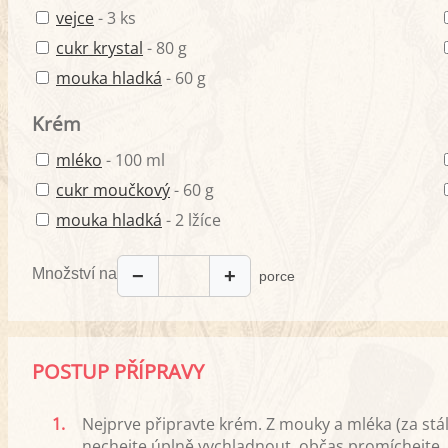
vejce
- 3 ks
cukr krystal
- 80 g
mouka hladká
- 60 g
Krém
mléko
- 100 ml
cukr moučkový
- 60 g
mouka hladká
- 2 lžíce
Množství na
−
+
porce
POSTUP PŘÍPRAVY
1.
Nejprve připravte krém. Z mouky a mléka (za stá
nechejte úplně vychladnout, občas promíchejte.