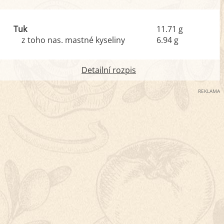
Tuk
11.71 g
z toho nas. mastné kyseliny
6.94 g
Detailní rozpis
REKLAMA