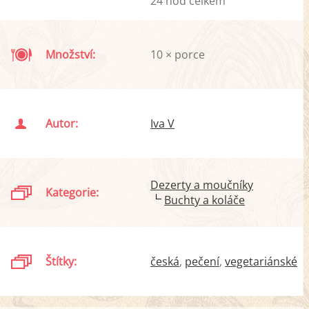
24 hod celkem
Množství:
10 × porce
Autor:
Iva V
Dezerty a moučníky
Kategorie:
Buchty a koláče
Štítky:
česká
pečení
vegetariánské