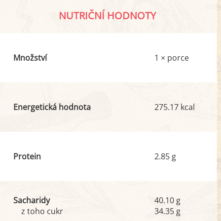
NUTRIČNÍ HODNOTY
Množství
1 × porce
Energetická hodnota
275.17 kcal
Protein
2.85 g
Sacharidy
40.10 g
z toho cukr
34.35 g