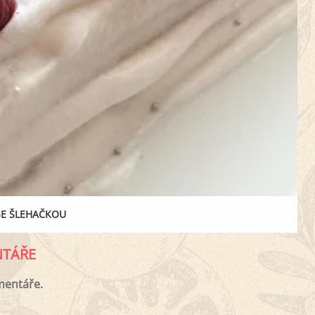
SE ŠLEHAČKOU
TÁŘE
mentáře.