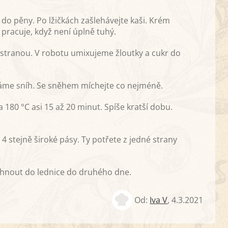
do pěny. Po lžičkách zašlehávejte kaši. Krém
m pracuje, když není úplně tuhý.
 stranou. V robotu umixujeme žloutky a cukr do
me sníh. Se sněhem míchejte co nejméně.
 180 °C asi 15 až 20 minut. Spíše kratší dobu.
 stejně široké pásy. Ty potřete z jedné strany
tuhnout do lednice do druhého dne.
Od:
Iva V
,
4.3.2021