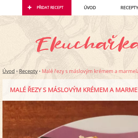
ÚVOD
RECEPT
PŘIDAT RECEPT
Úvod
•
Recepty
•
Malé řezy s máslovým krémem a marme
MALÉ ŘEZY S MÁSLOVÝM KRÉMEM A MARM