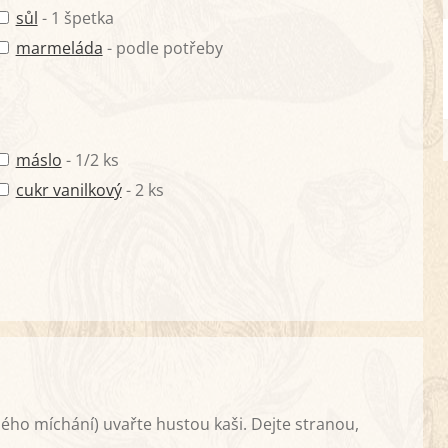
sůl
- 1 špetka
marmeláda
- podle potřeby
máslo
- 1/2 ks
cukr vanilkový
- 2 ks
lého míchání) uvařte hustou kaši. Dejte stranou,