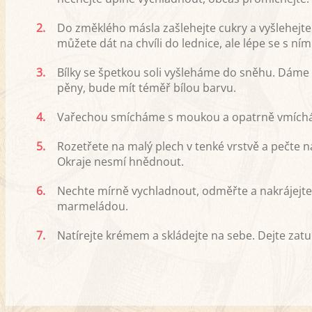
2.
Do změklého másla zašlehejte cukry a vyšlehejte 
můžete dát na chvíli do lednice, ale lépe se s ní
3.
Bílky se špetkou soli vyšleháme do sněhu. Dáme
pěny, bude mít téměř bílou barvu.
4.
Vařechou smícháme s moukou a opatrně vmíchá
5.
Rozetřete na malý plech v tenké vrstvě a pečte na
Okraje nesmí hnědnout.
6.
Nechte mírně vychladnout, odměřte a nakrájejte 4
marmeládou.
7.
Natírejte krémem a skládejte na sebe. Dejte za