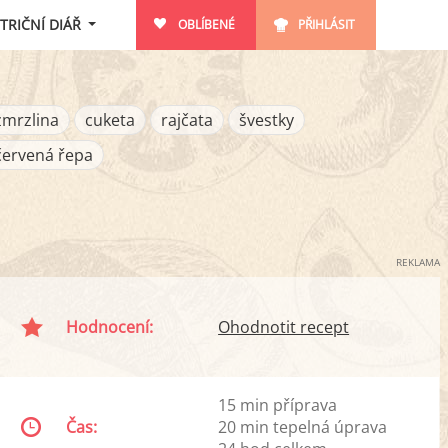
TRIČNÍ DIÁŘ
OBLÍBENÉ
PŘIHLÁSIT
zmrzlina
cuketa
rajčata
švestky
červená řepa
REKLAMA
Hodnocení:
Ohodnotit recept
15 min příprava
Čas:
20 min tepelná úprava