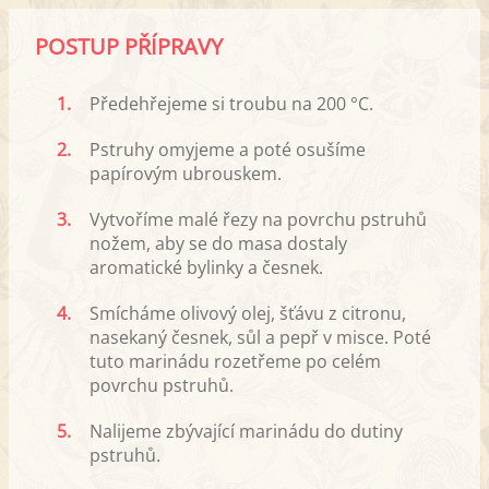
POSTUP PŘÍPRAVY
1.
Předehřejeme si troubu na 200 °C.
2.
Pstruhy omyjeme a poté osušíme
papírovým ubrouskem.
3.
Vytvoříme malé řezy na povrchu pstruhů
nožem, aby se do masa dostaly
aromatické bylinky a česnek.
4.
Smícháme olivový olej, šťávu z citronu,
nasekaný česnek, sůl a pepř v misce. Poté
tuto marinádu rozetřeme po celém
povrchu pstruhů.
5.
Nalijeme zbývající marinádu do dutiny
pstruhů.