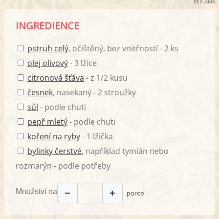
REKLAMA
INGREDIENCE
pstruh celý
, očištěný, bez vnitřností - 2 ks
olej olivový
- 3 lžíce
citronová šťáva
- z 1/2 kusu
česnek
, nasekaný - 2 stroužky
sůl
- podle chuti
pepř mletý
- podle chuti
koření na ryby
- 1 lžička
bylinky čerstvé
, například tymián nebo
rozmarýn - podle potřeby
Množství na
−
+
porce