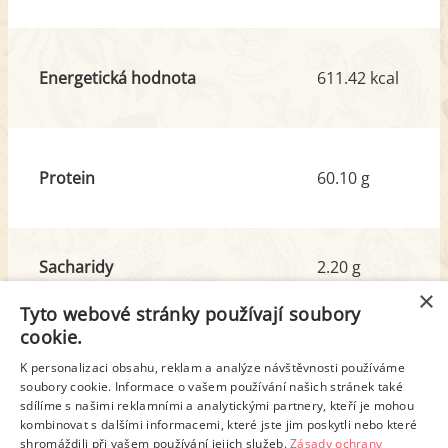
Energetická hodnota
611.42 kcal
Protein
60.10 g
Sacharidy
2.20 g
z toho cukr
0.33 g
×
Tyto webové stránky používají soubory
cookie.
Tuk
38.85 g
K personalizaci obsahu, reklam a analýze návštěvnosti používáme
z toho nas. mastné kyseliny
6.95 g
soubory cookie. Informace o vašem používání našich stránek také
sdílíme s našimi reklamními a analytickými partnery, kteří je mohou
kombinovat s dalšími informacemi, které jste jim poskytli nebo které
shromáždili při vašem používání jejich služeb.
Zásady ochrany