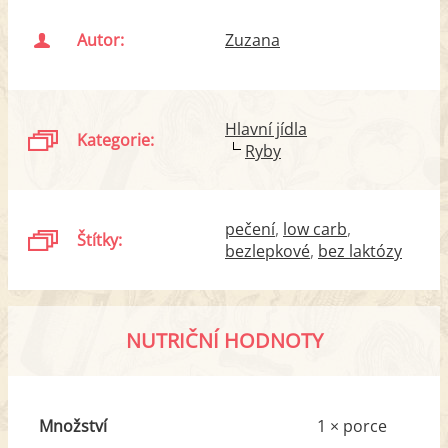
Autor:
Zuzana
Hlavní jídla
Kategorie:
Ryby
pečení
low carb
Štítky:
bezlepkové
bez laktózy
NUTRIČNÍ HODNOTY
Množství
1 × porce