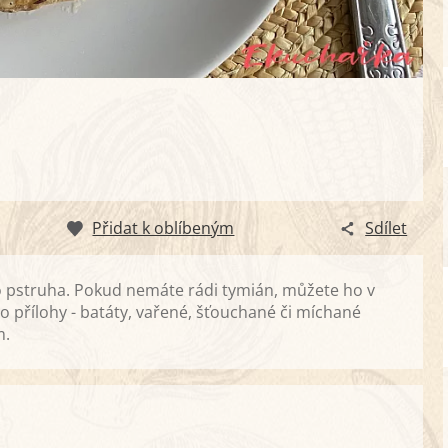
Přidat k oblíbeným
Sdílet
o pstruha. Pokud nemáte rádi tymián, můžete ho v
 přílohy - batáty, vařené, šťouchané či míchané
m.