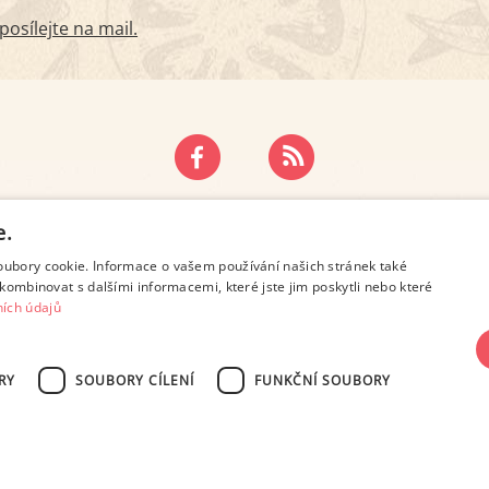
osílejte na mail.
ZÁSADY OCHRANY OSOBNÍCH ÚDAJŮ
KONTAKT
e.
oubory cookie. Informace o vašem používání našich stránek také
kombinovat s dalšími informacemi, které jste jim poskytli nebo které
ích údajů
RY
SOUBORY CÍLENÍ
FUNKČNÍ SOUBORY
SN 2694-6866, jakékoli veřejné šíření obsahu tohoto serveru je bez písemného s
Design: Eva Roverová