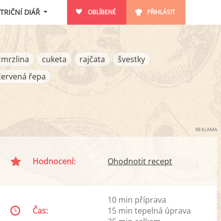
TRIČNÍ DIÁŘ
OBLÍBENÉ
PŘIHLÁSIT
zmrzlina
cuketa
rajčata
švestky
červená řepa
REKLAMA
Hodnocení:
Ohodnotit recept
10 min příprava
Čas:
15 min tepelná úprava