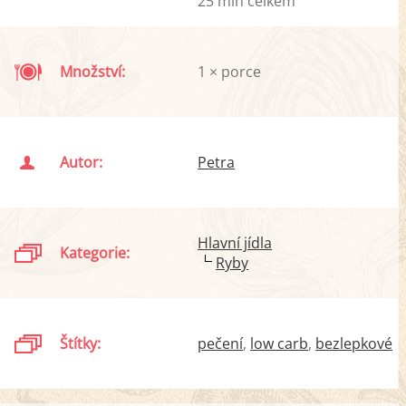
25 min celkem
Množství:
1 × porce
Autor:
Petra
Hlavní jídla
Kategorie:
Ryby
Štítky:
pečení
low carb
bezlepkové