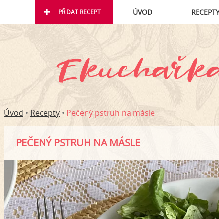
ÚVOD
RECEPT
PŘIDAT RECEPT
Úvod
•
Recepty
•
Pečený pstruh na másle
PEČENÝ PSTRUH NA MÁSLE