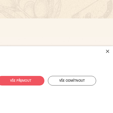
×
NASTAVENÍ COOKIES
VŠE PŘIJMOUT
VŠE ODMÍTNOUT
ouhlasu provozovatele zakázáno.