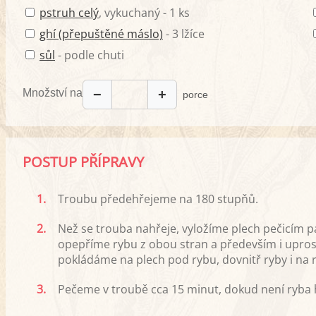
pstruh celý
, vykuchaný - 1 ks
ghí (přepuštěné máslo)
- 3 lžíce
sůl
- podle chuti
Množství na
−
+
porce
POSTUP PŘÍPRAVY
1.
Troubu předehřejeme na 180 stupňů.
2.
Než se trouba nahřeje, vyložíme plech pečicím 
opepříme rybu z obou stran a především i uprostř
pokládáme na plech pod rybu, dovnitř ryby i na ry
3.
Pečeme v troubě cca 15 minut, dokud není ryba h