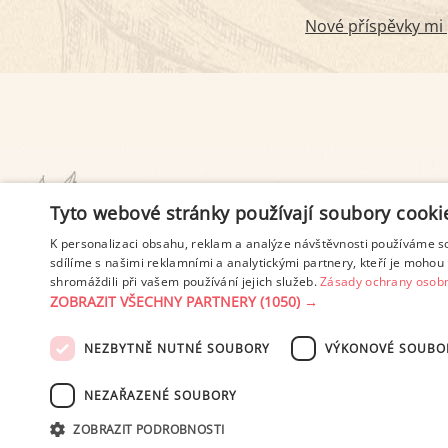
Nové příspěvky mi p
PODMÍNKY UŽITÍ
Tyto webové stránky používají soubory cooki
K personalizaci obsahu, reklam a analýze návštěvnosti používáme s
sdílíme s našimi reklamními a analytickými partnery, kteří je mohou 
shromáždili při vašem používání jejich služeb.
Zásady ochrany osobn
ZOBRAZIT VŠECHNY PARTNERY
(1050) →
NEZBYTNĚ NUTNÉ SOUBORY
VÝKONOVÉ SOUBO
© 2003-2026 ekucharka.cz
, IS
NEZAŘAZENÉ SOUBORY
ZOBRAZIT PODROBNOSTI