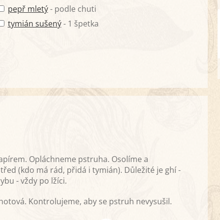
pepř mletý
- podle chuti
tymián sušený
- 1 špetka
papírem. Opláchneme pstruha. Osolíme a
ed (kdo má rád, přidá i tymián). Důležité je ghí -
bu - vždy po lžíci.
otová. Kontrolujeme, aby se pstruh nevysušil.