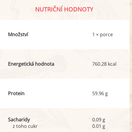
NUTRIČNÍ HODNOTY
Množství
1 × porce
Energetická hodnota
760.28 kcal
Protein
59.96 g
Sacharidy
0.09 g
z toho cukr
0.01 g