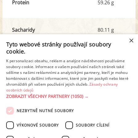
Protein
59.26 g
Sacharidy
80.11 g
z toho cukr
6.84 g
×
Tyto webové stránky používají soubory
cookie.
Tuk
29.34 g
K personalizaci obsahu, reklam a analýze návštěvnosti používáme
z toho nas. mastné kyseliny
10.39 g
soubory cookie. Informace o vašem používání našich stránek také
sdílíme s našimi reklamními a analytickými partnery, kteří je mohou
kombinovat s dalšími informacemi, které jste jim poskytli nebo které
shromáždili při vašem používání jejich služeb.
Zásady ochrany
Detailní rozpis
osobních údajů
ZOBRAZIT VŠECHNY PARTNERY
(1050) →
REKLAMA
NEZBYTNĚ NUTNÉ SOUBORY
PODMÍNKY UŽITÍ
ZÁSADY OCHRANY OSOBNÍCH ÚDAJŮ
KONTAKT
VÝKONOVÉ SOUBORY
SOUBORY CÍLENÍ
NASTAVENÍ COOKIES