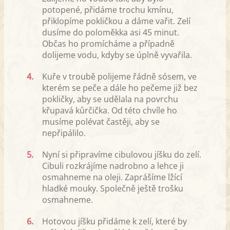
potopené, přidáme trochu kmínu,
přiklopíme pokličkou a dáme vařit. Zelí
dusíme do poloměkka asi 45 minut.
Občas ho promícháme a případně
dolijeme vodu, kdyby se úplně vyvařila.
4.
Kuře v troubě polijeme řádně sósem, ve
kterém se peče a dále ho pečeme již bez
pokličky, aby se udělala na povrchu
křupavá kůrčička. Od této chvíle ho
musíme polévat častěji, aby se
nepřipálilo.
5.
Nyní si připravíme cibulovou jíšku do zelí.
Cibuli rozkrájíme nadrobno a lehce ji
osmahneme na oleji. Zaprášíme lžící
hladké mouky. Společně ještě trošku
osmahneme.
6.
Hotovou jíšku přidáme k zelí, které by