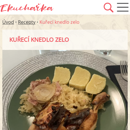
Úvod
•
Recepty
•
Kuřecí knedlo zelo
KUŘECÍ KNEDLO ZELO