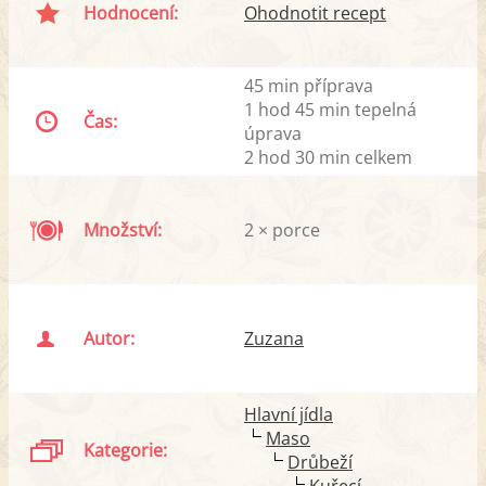
Hodnocení:
Ohodnotit recept
45 min příprava
1 hod 45 min tepelná
Čas:
úprava
2 hod 30 min celkem
Množství:
2 × porce
Autor:
Zuzana
Hlavní jídla
Maso
Kategorie:
Drůbeží
Kuřecí