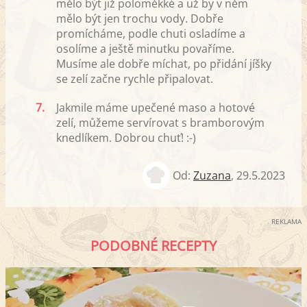
mělo být již poloměkké a už by v něm
mělo být jen trochu vody. Dobře
promícháme, podle chuti osladíme a
osolíme a ještě minutku povaříme.
Musíme ale dobře míchat, po přidání jíšky
se zelí začne rychle připalovat.
7.
Jakmile máme upečené maso a hotové
zelí, můžeme servírovat s bramborovým
knedlíkem. Dobrou chuť! :-)
Od:
Zuzana
,
29.5.2023
REKLAMA
PODOBNÉ RECEPTY