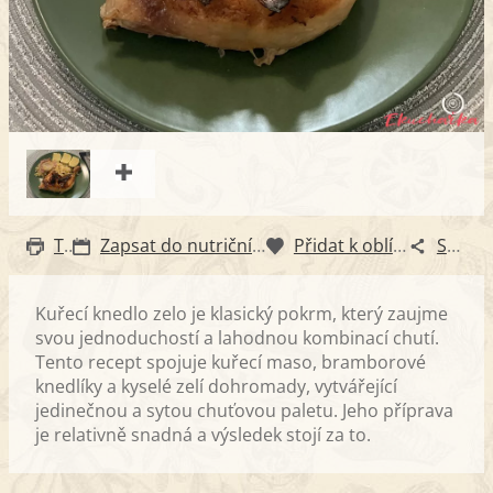
Tisk
Zapsat do nutričního diáře
Přidat k oblíbeným
Sdílet
Kuřecí knedlo zelo je klasický pokrm, který zaujme
svou jednoduchostí a lahodnou kombinací chutí.
Tento recept spojuje kuřecí maso, bramborové
knedlíky a kyselé zelí dohromady, vytvářející
jedinečnou a sytou chuťovou paletu. Jeho příprava
je relativně snadná a výsledek stojí za to.