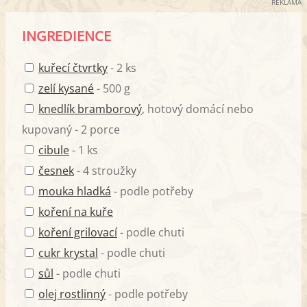
REKLAMA
INGREDIENCE
kuřecí čtvrtky
- 2 ks
zelí kysané
- 500 g
knedlík bramborový
, hotový domácí nebo
kupovaný - 2 porce
cibule
- 1 ks
česnek
- 4 stroužky
mouka hladká
- podle potřeby
koření na kuře
koření grilovací
- podle chuti
cukr krystal
- podle chuti
sůl
- podle chuti
olej rostlinný
- podle potřeby