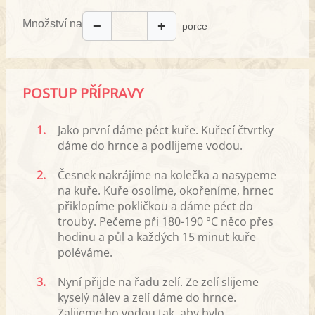
Množství na
−
+
porce
POSTUP PŘÍPRAVY
1.
Jako první dáme péct kuře. Kuřecí čtvrtky
dáme do hrnce a podlijeme vodou.
2.
Česnek nakrájíme na kolečka a nasypeme
na kuře. Kuře osolíme, okořeníme, hrnec
přiklopíme pokličkou a dáme péct do
trouby. Pečeme při 180-190 °C něco přes
hodinu a půl a každých 15 minut kuře
poléváme.
3.
Nyní přijde na řadu zelí. Ze zelí slijeme
kyselý nálev a zelí dáme do hrnce.
Zalijeme ho vodou tak, aby bylo