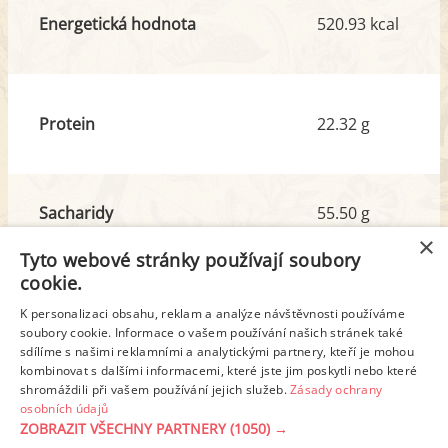
Energetická hodnota
520.93 kcal
Protein
22.32 g
Sacharidy
55.50 g
z toho cukr
14.01 g
×
Tyto webové stránky používají soubory
cookie.
Tuk
18.94 g
K personalizaci obsahu, reklam a analýze návštěvnosti používáme
z toho nas. mastné kyseliny
5.43 g
soubory cookie. Informace o vašem používání našich stránek také
sdílíme s našimi reklamními a analytickými partnery, kteří je mohou
kombinovat s dalšími informacemi, které jste jim poskytli nebo které
shromáždili při vašem používání jejich služeb.
Zásady ochrany
Detailní rozpis
osobních údajů
ZOBRAZIT VŠECHNY PARTNERY
(1050) →
REKLAMA