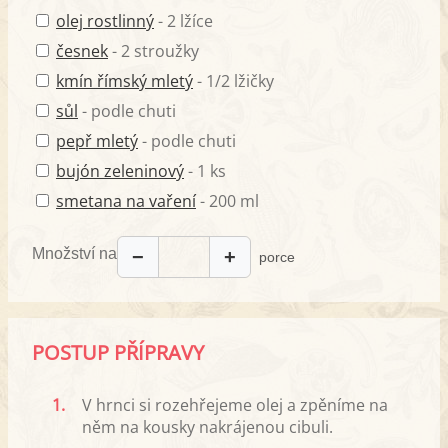
olej rostlinný
- 2 lžíce
česnek
- 2 stroužky
kmín římský mletý
- 1/2 lžičky
sůl
- podle chuti
pepř mletý
- podle chuti
bujón zeleninový
- 1 ks
smetana na vaření
- 200 ml
Množství na
−
+
porce
POSTUP PŘÍPRAVY
1.
V hrnci si rozehřejeme olej a zpěníme na
něm na kousky nakrájenou cibuli.