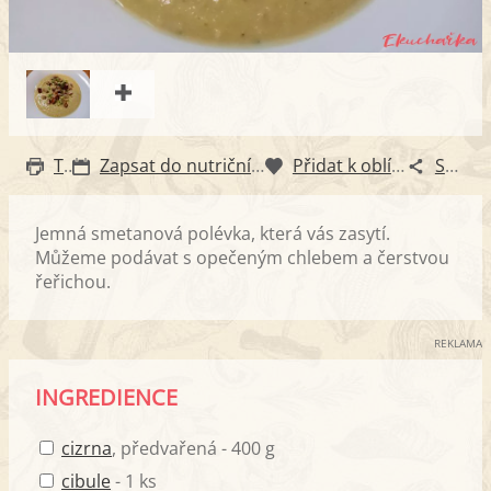
Tisk
Zapsat do nutričního diáře
Přidat k oblíbeným
Sdílet
Jemná smetanová polévka, která vás zasytí.
Můžeme podávat s opečeným chlebem a čerstvou
řeřichou.
REKLAMA
INGREDIENCE
cizrna
, předvařená - 400 g
cibule
- 1 ks