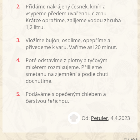
2.
Přidáme nakrájený česnek, kmín a
vsypeme předem uvařenou cizrnu.
Krátce opražíme, zalijeme vodou zhruba
1,2 litru.
3.
Vložíme bujón, osolíme, opepříme a
přivedeme k varu. Vaříme asi 20 minut.
4.
Poté odstavíme z plotny a tyčovým
mixérem rozmixujeme. Přilijeme
smetanu na zjemnění a podle chuti
dochutíme.
5.
Podáváme s opečeným chlebem a
čerstvou řeřichou.
Od:
Petuler
,
4.4.2023
REKLAMA