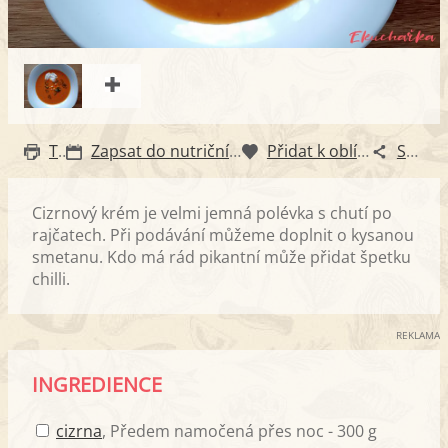
Tisk
Zapsat do nutričního diáře
Přidat k oblíbeným
Sdílet
Cizrnový krém je velmi jemná polévka s chutí po
rajčatech. Při podávání můžeme doplnit o kysanou
smetanu. Kdo má rád pikantní může přidat špetku
chilli.
REKLAMA
INGREDIENCE
cizrna
, Předem namočená přes noc - 300 g