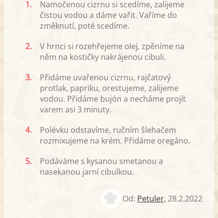
1.
Namočenou cizrnu si scedíme, zalijeme
čistou vodou a dáme vařit. Vaříme do
změknutí, poté scedíme.
2.
V hrnci si rozehřejeme olej, zpěníme na
něm na kostičky nakrájenou cibuli.
3.
Přidáme uvařenou cizrnu, rajčatový
protlak, papriku, orestujeme, zalijeme
vodou. Přidáme bujón a necháme projít
varem asi 3 minuty.
4.
Polévku odstavíme, ručním šlehačem
rozmixujeme na krém. Přidáme oregáno.
5.
Podáváme s kysanou smetanou a
nasekanou jarní cibulkou.
Od:
Petuler
,
28.2.2022