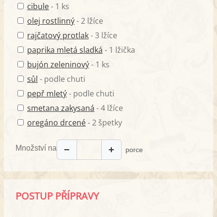
cibule
- 1 ks
olej rostlinný
- 2 lžíce
rajčatový protlak
- 3 lžíce
paprika mletá sladká
- 1 lžička
bujón zeleninový
- 1 ks
sůl
- podle chuti
pepř mletý
- podle chuti
smetana zakysaná
- 4 lžíce
oregáno drcené
- 2 špetky
Množství na
−
+
porce
POSTUP PŘÍPRAVY