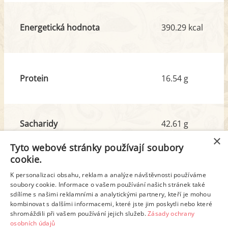
Energetická hodnota
390.29 kcal
Protein
16.54 g
Sacharidy
42.61 g
z toho cukr
11.06 g
×
Tyto webové stránky používají soubory
cookie.
Tuk
13.83 g
K personalizaci obsahu, reklam a analýze návštěvnosti používáme
z toho nas. mastné kyseliny
2.64 g
soubory cookie. Informace o vašem používání našich stránek také
sdílíme s našimi reklamními a analytickými partnery, kteří je mohou
kombinovat s dalšími informacemi, které jste jim poskytli nebo které
shromáždili při vašem používání jejich služeb.
Zásady ochrany
Detailní rozpis
osobních údajů