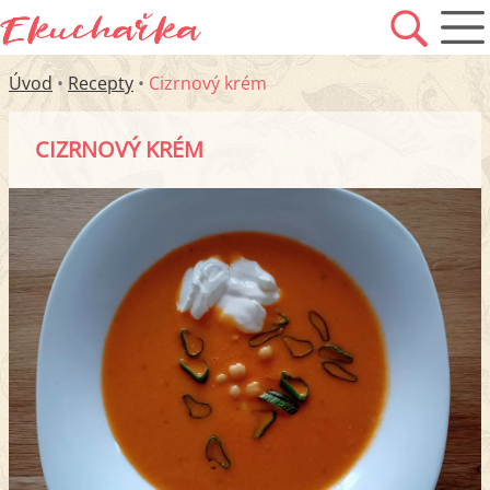
Úvod
•
Recepty
•
Cizrnový krém
CIZRNOVÝ KRÉM