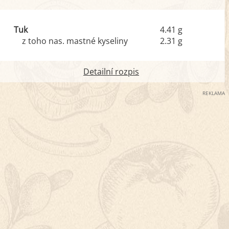
Tuk
4.41 g
z toho nas. mastné kyseliny
2.31 g
Detailní rozpis
REKLAMA