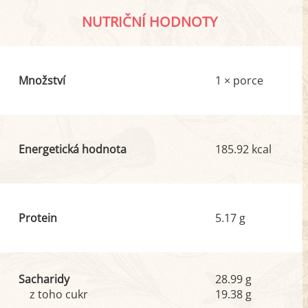
NUTRIČNÍ HODNOTY
Množství
1 × porce
Energetická hodnota
185.92 kcal
Protein
5.17 g
Sacharidy
28.99 g
z toho cukr
19.38 g