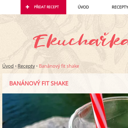
ÚVOD
RECEPT
PŘIDAT RECEPT
Úvod
•
Recepty
•
Banánový fit shake
BANÁNOVÝ FIT SHAKE