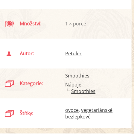
Množství:
1 × porce
Autor:
Petuler
Smoothies
Kategorie:
Nápoje
Smoothies
ovoce
vegetariánské
Štítky:
bezlepkové