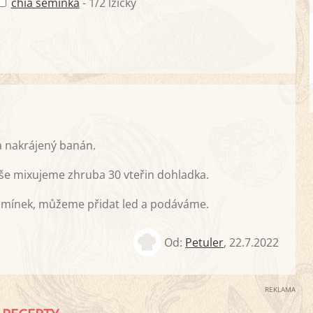
chia semínka
- 1/2 lžičky
a nakrájený banán.
Vše mixujeme zhruba 30 vteřin dohladka.
semínek, můžeme přidat led a podáváme.
Od:
Petuler
,
22.7.2022
REKLAMA