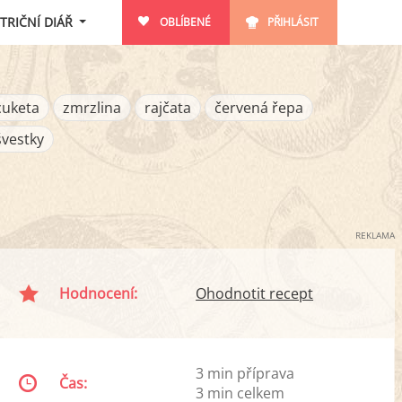
TRIČNÍ DIÁŘ
OBLÍBENÉ
PŘIHLÁSIT
cuketa
zmrzlina
rajčata
červená řepa
švestky
REKLAMA
Hodnocení:
Ohodnotit recept
3 min příprava
Čas:
3 min celkem