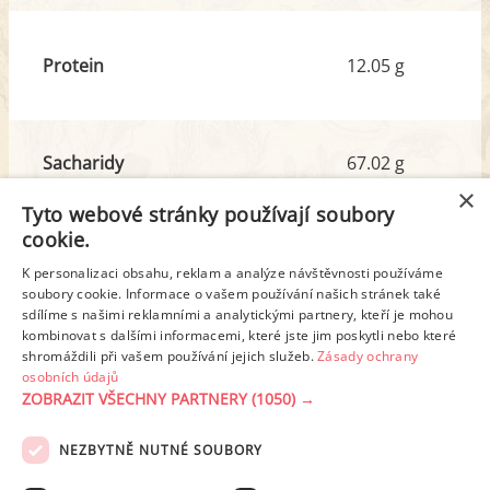
Protein
12.05 g
Sacharidy
67.02 g
z toho cukr
6.05 g
×
Tyto webové stránky používají soubory
cookie.
Tuk
4.00 g
K personalizaci obsahu, reklam a analýze návštěvnosti používáme
z toho nas. mastné kyseliny
1.72 g
soubory cookie. Informace o vašem používání našich stránek také
sdílíme s našimi reklamními a analytickými partnery, kteří je mohou
kombinovat s dalšími informacemi, které jste jim poskytli nebo které
shromáždili při vašem používání jejich služeb.
Zásady ochrany
Detailní rozpis
osobních údajů
ZOBRAZIT VŠECHNY PARTNERY
(1050) →
REKLAMA
NEZBYTNĚ NUTNÉ SOUBORY