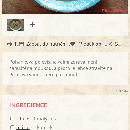
Tisk
Zapsat do nutričního diáře
Přidat k oblíbeným
Sdílet
Pohanková polévka je velmi zdravá, není
zahuštěná moukou, a proto je lehce stravitelná.
Příprava vám zabere pár minut.
REKLAMA
INGREDIENCE
cibule
- 1 malý kus
máslo
- 1 kousek