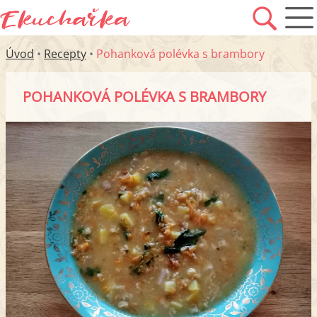
Úvod
•
Recepty
•
Pohanková polévka s brambory
POHANKOVÁ POLÉVKA S BRAMBORY