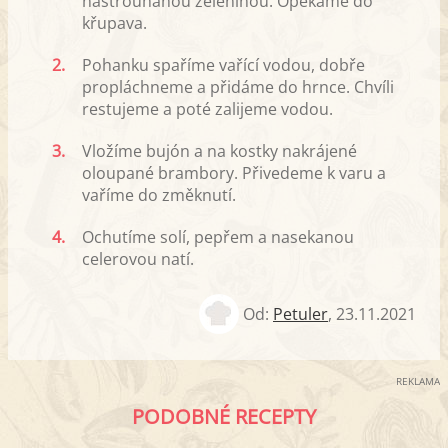
nastrouhanou zeleninou. Opékáme do
křupava.
2.
Pohanku spaříme vařící vodou, dobře
propláchneme a přidáme do hrnce. Chvíli
restujeme a poté zalijeme vodou.
3.
Vložíme bujón a na kostky nakrájené
oloupané brambory. Přivedeme k varu a
vaříme do změknutí.
4.
Ochutíme solí, pepřem a nasekanou
celerovou natí.
Od:
Petuler
,
23.11.2021
REKLAMA
PODOBNÉ RECEPTY