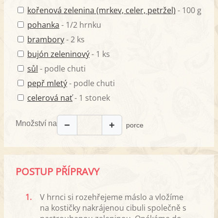
kořenová zelenina (mrkev, celer, petržel)
- 100 g
pohanka
- 1/2 hrnku
brambory
- 2 ks
bujón zeleninový
- 1 ks
sůl
- podle chuti
pepř mletý
- podle chuti
celerová nať
- 1 stonek
Množství na
−
+
porce
POSTUP PŘÍPRAVY
1.
V hrnci si rozehřejeme máslo a vložíme
na kostičky nakrájenou cibuli společně s