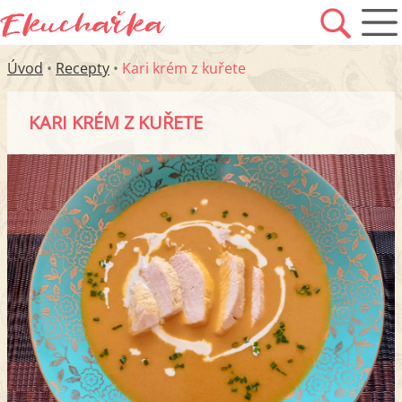
Úvod
•
Recepty
•
Kari krém z kuřete
KARI KRÉM Z KUŘETE