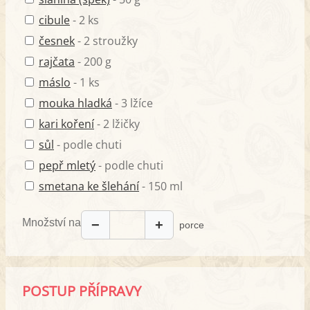
cibule
- 2 ks
česnek
- 2 stroužky
rajčata
- 200 g
máslo
- 1 ks
mouka hladká
- 3 lžíce
kari koření
- 2 lžičky
sůl
- podle chuti
pepř mletý
- podle chuti
smetana ke šlehání
- 150 ml
Množství na
−
+
porce
POSTUP PŘÍPRAVY