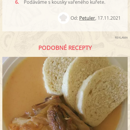
6.
Podáváme s kousky vařeného kuřete.
Od:
Petuler
,
17.11.2021
REKLAMA
PODOBNÉ RECEPTY