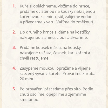
1.
Kuře si opláchneme, vložíme do hrnce,
přidáme očištěnou na kousky nakrájenou
kořenovou zeleninu, sůl, zalijeme vodou
a přivedeme k varu. Vaříme do změknutí.
2.
Do druhého hrnce si dáme na kostičky
nakrájenou slaninu, cibuli a škvaříme.
3.
Přidáme kousek másla, na kousky
nakrájené rajčata, česnek, kari koření a
chvíli restujeme.
4.
Zasypeme moukou, opražíme a vlijeme
scezený vývar z kuřete. Provaříme zhruba
20 minut.
5.
Po provaření přecedíme přes síto. Podle
chuti osolíme, opepříme a zjemníme
smetanou.