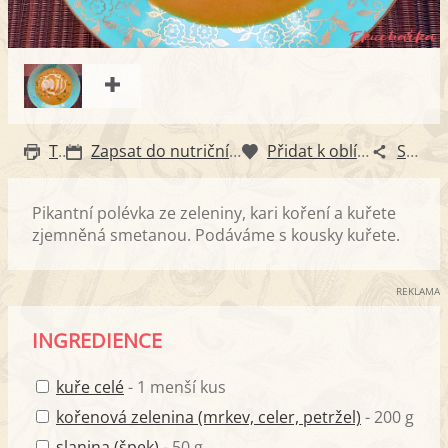
Tisk
Zapsat do nutričního diáře
Přidat k oblíbeným
Sdílet
Pikantní polévka ze zeleniny, kari koření a kuřete
zjemněná smetanou. Podáváme s kousky kuřete.
REKLAMA
INGREDIENCE
kuře celé
- 1 menší kus
kořenová zelenina (mrkev, celer, petržel)
- 200 g
slanina (špek)
- 50 g