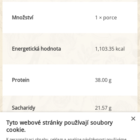
Množství
1 × porce
Energetická hodnota
1,103.35 kcal
Protein
38.00 g
Sacharidy
21.57 g
z toho cukr
7.34 g
×
Tyto webové stránky používají soubory
cookie.
Tuk
97.83 g
K personalizaci obsahu, reklam a analýze návštěvnosti používáme