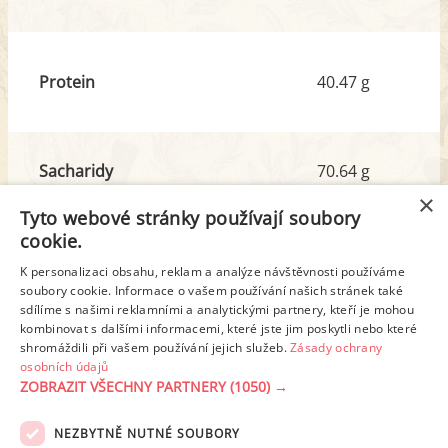
Protein
40.47 g
Sacharidy
70.64 g
z toho cukr
2.14 g
×
Tyto webové stránky používají soubory
cookie.
Tuk
13.56 g
K personalizaci obsahu, reklam a analýze návštěvnosti používáme
z toho nas. mastné kyseliny
6.74 g
soubory cookie. Informace o vašem používání našich stránek také
sdílíme s našimi reklamními a analytickými partnery, kteří je mohou
kombinovat s dalšími informacemi, které jste jim poskytli nebo které
shromáždili při vašem používání jejich služeb.
Zásady ochrany
Detailní rozpis
osobních údajů
ZOBRAZIT VŠECHNY PARTNERY
(1050) →
REKLAMA
NEZBYTNĚ NUTNÉ SOUBORY