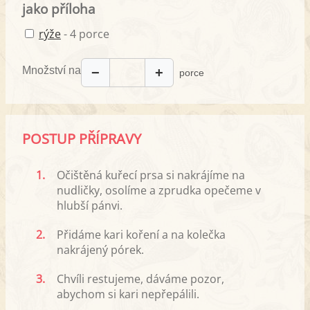
jako příloha
rýže
- 4 porce
Množství na
−
+
porce
POSTUP PŘÍPRAVY
1.
Očištěná kuřecí prsa si nakrájíme na
nudličky, osolíme a zprudka opečeme v
hlubší pánvi.
2.
Přidáme kari koření a na kolečka
nakrájený pórek.
3.
Chvíli restujeme, dáváme pozor,
abychom si kari nepřepálili.