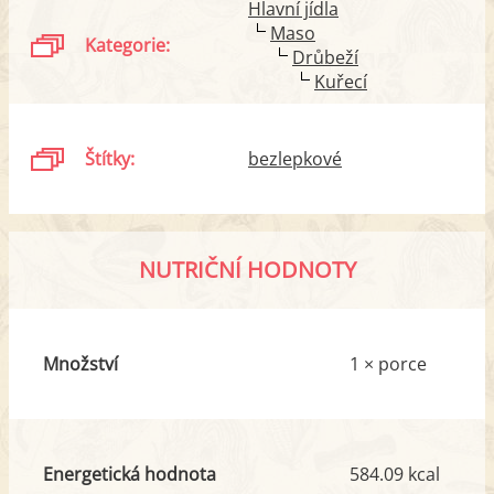
Hlavní jídla
Maso
Kategorie:
Drůbeží
Kuřecí
Štítky:
bezlepkové
NUTRIČNÍ HODNOTY
Množství
1 × porce
Energetická hodnota
584.09 kcal