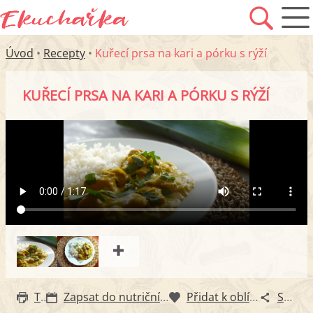
Úvod
•
Recepty
•
Kuřecí prsa na kari a pórku s rýží
KUŘECÍ PRSA NA KARI A PÓRKU S RÝŽÍ
Tisk
Zapsat do nutričního diáře
Přidat k oblíbeným
Sdílet