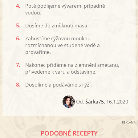
4.
Poté podlijeme vývarem, případně
vodou.
5.
Dusíme do změknutí masa.
6.
Zahustíme rýžovou moukou
rozmíchanou ve studené vodě a
provaříme.
7.
Nakonec přidáme na zjemnění smetanu,
přivedeme k varu a odstavíme.
8.
Dosolíme a podáváme s rýží.
Od:
Šárka75
,
16.1.2020
REKLAMA
PODOBNÉ RECEPTY