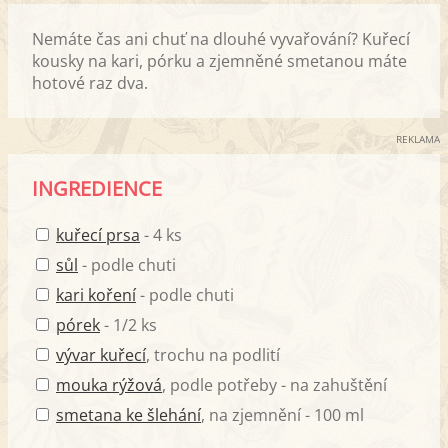
Nemáte čas ani chuť na dlouhé vyvařování? Kuřecí
kousky na kari, pórku a zjemněné smetanou máte
hotové raz dva.
REKLAMA
INGREDIENCE
kuřecí prsa
- 4 ks
sůl
- podle chuti
kari koření
- podle chuti
pórek
- 1/2 ks
vývar kuřecí
, trochu na podlití
mouka rýžová
, podle potřeby - na zahuštění
smetana ke šlehání
, na zjemnění - 100 ml