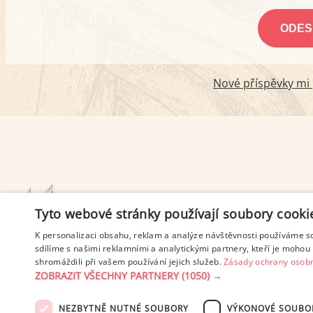
Nové příspěvky mi p
PODMÍNKY UŽITÍ
Tyto webové stránky používají soubory cooki
K personalizaci obsahu, reklam a analýze návštěvnosti používáme s
sdílíme s našimi reklamními a analytickými partnery, kteří je mohou 
shromáždili při vašem používání jejich služeb.
Zásady ochrany osobn
ZOBRAZIT VŠECHNY PARTNERY
(1050) →
NEZBYTNĚ NUTNÉ SOUBORY
VÝKONOVÉ SOUBO