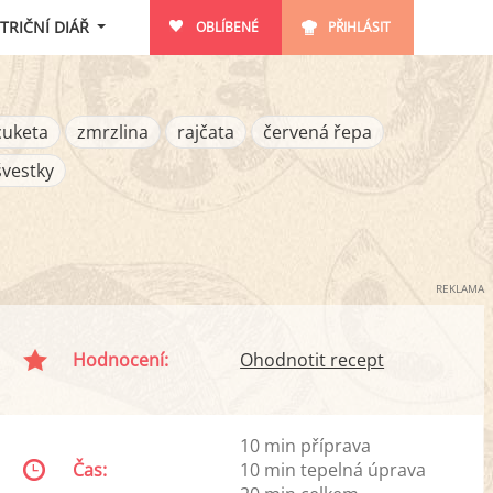
TRIČNÍ DIÁŘ
OBLÍBENÉ
PŘIHLÁSIT
cuketa
zmrzlina
rajčata
červená řepa
švestky
REKLAMA
Hodnocení:
Ohodnotit recept
10 min příprava
Čas:
10 min tepelná úprava