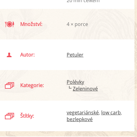
20 min celkem
Množství:
4 × porce
Autor:
Petuler
Polévky
Kategorie:
Zeleninové
vegetariánské
low carb
Štítky:
bezlepkové