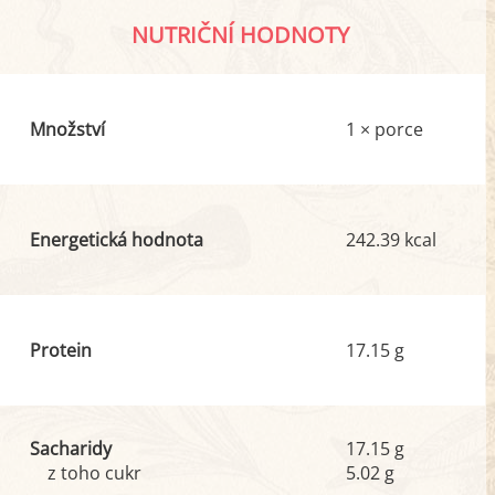
NUTRIČNÍ HODNOTY
Množství
1 × porce
Energetická hodnota
242.39 kcal
Protein
17.15 g
Sacharidy
17.15 g
z toho cukr
5.02 g