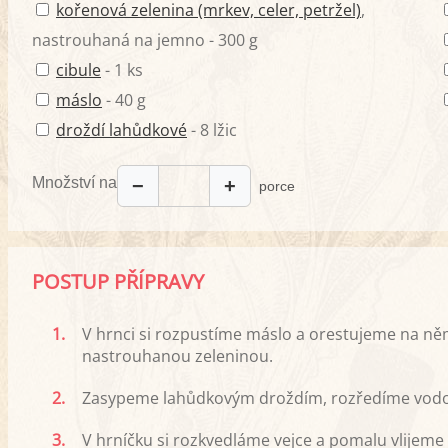
kořenová zelenina (mrkev, celer, petržel)
,
nastrouhaná na jemno - 300 g
cibule
- 1 ks
máslo
- 40 g
droždí lahůdkové
- 8 lžic
Množství na
−
+
porce
POSTUP PŘÍPRAVY
1.
V hrnci si rozpustíme máslo a orestujeme na něm
nastrouhanou zeleninou.
2.
Zasypeme lahůdkovým droždím, rozředíme vodou.
3.
V hrníčku si rozkvedláme vejce a pomalu vlijeme 