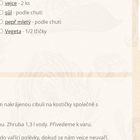
vejce
- 2 ks
sůl
- podle chuti
pepř mletý
- podle chuti
Vegeta
- 1/2 lžičky
 nakrájenou cibuli na kostičky společně s
 Zhruba 1,3 l vody. Přivedeme k varu.
do vařící polévky, dokud se nám vejce neuvaří.