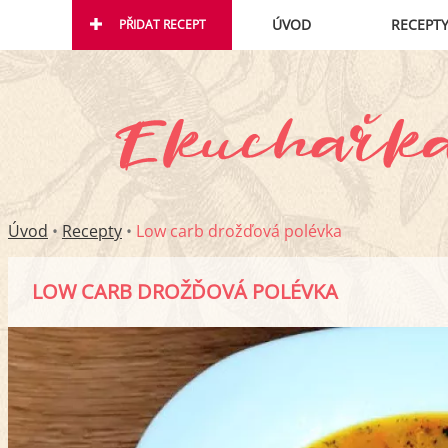
ÚVOD
RECEPT
PŘIDAT RECEPT
Úvod
•
Recepty
•
Low carb drožďová polévka
LOW CARB DROŽĎOVÁ POLÉVKA