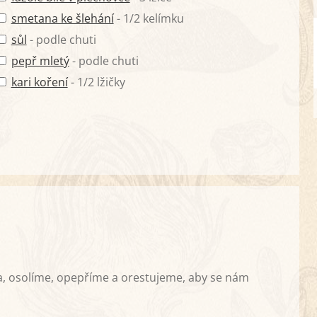
smetana ke šlehání
- 1/2 kelímku
sůl
- podle chuti
pepř mletý
- podle chuti
kari koření
- 1/2 lžičky
sa, osolíme, opepříme a orestujeme, aby se nám