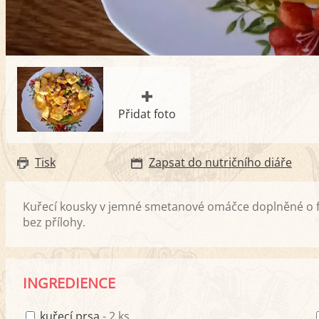
Přidat foto
Tisk
Zapsat do nutričního diáře
Kuřecí kousky v jemné smetanové omáčce doplněné o fazol
bez přílohy.
INGREDIENCE
kuřecí prsa
- 2 ks