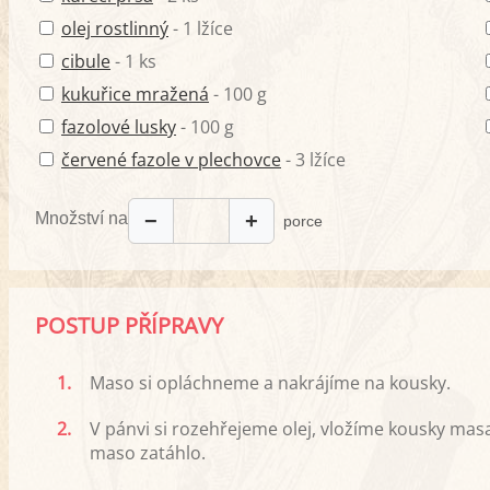
olej rostlinný
- 1 lžíce
cibule
- 1 ks
kukuřice mražená
- 100 g
fazolové lusky
- 100 g
červené fazole v plechovce
- 3 lžíce
Množství na
−
+
porce
POSTUP PŘÍPRAVY
1.
Maso si opláchneme a nakrájíme na kousky.
2.
V pánvi si rozehřejeme olej, vložíme kousky ma
maso zatáhlo.