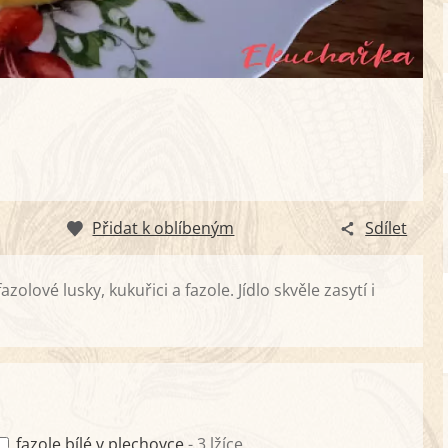
Přidat k oblíbeným
Sdílet
ové lusky, kukuřici a fazole. Jídlo skvěle zasytí i
fazole bílé v plechovce
- 3 lžíce