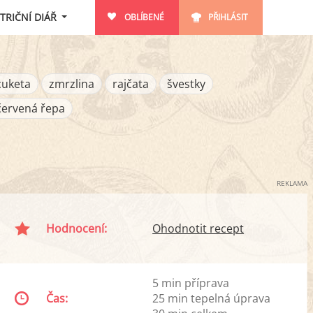
TRIČNÍ DIÁŘ
OBLÍBENÉ
PŘIHLÁSIT
cuketa
zmrzlina
rajčata
švestky
červená řepa
REKLAMA
Hodnocení:
Ohodnotit recept
5 min příprava
Čas:
25 min tepelná úprava