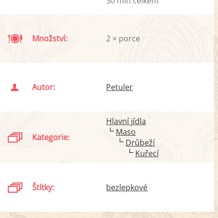
30 min celkem
Množství:
2 × porce
Autor:
Petuler
Hlavní jídla
Maso
Kategorie:
Drůbeží
Kuřecí
Štítky:
bezlepkové