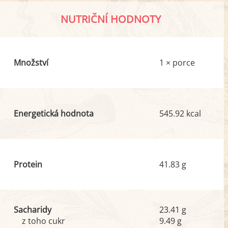
NUTRIČNÍ HODNOTY
Množství
1 × porce
Energetická hodnota
545.92 kcal
Protein
41.83 g
Sacharidy
23.41 g
z toho cukr
9.49 g