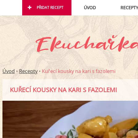
ÚVOD
RECEPT
PŘIDAT RECEPT
Úvod
•
Recepty
•
Kuřecí kousky na kari s fazolemi
KUŘECÍ KOUSKY NA KARI S FAZOLEMI