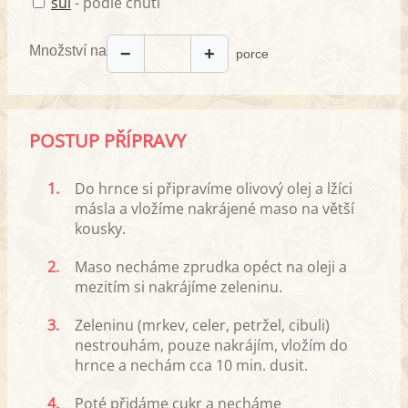
sůl
- podle chuti
Množství na
−
+
porce
POSTUP PŘÍPRAVY
1.
Do hrnce si připravíme olivový olej a lžíci
másla a vložíme nakrájené maso na větší
kousky.
2.
Maso necháme zprudka opéct na oleji a
mezitím si nakrájíme zeleninu.
3.
Zeleninu (mrkev, celer, petržel, cibuli)
nestrouhám, pouze nakrájím, vložím do
hrnce a nechám cca 10 min. dusit.
4.
Poté přidáme cukr a necháme