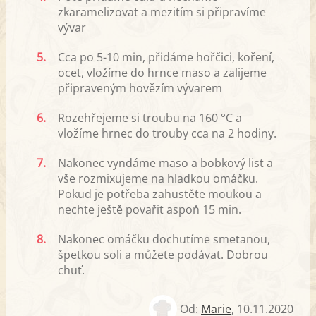
zkaramelizovat a mezitím si připravíme
vývar
5.
Cca po 5-10 min, přidáme hořčici, koření,
ocet, vložíme do hrnce maso a zalijeme
připraveným hovězím vývarem
6.
Rozehřejeme si troubu na 160 °C a
vložíme hrnec do trouby cca na 2 hodiny.
7.
Nakonec vyndáme maso a bobkový list a
vše rozmixujeme na hladkou omáčku.
Pokud je potřeba zahustěte moukou a
nechte ještě povařit aspoň 15 min.
8.
Nakonec omáčku dochutíme smetanou,
špetkou soli a můžete podávat. Dobrou
chuť.
Od:
Marie
,
10.11.2020