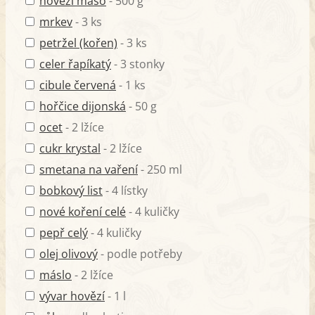
hovězí maso
- 500 g
mrkev
- 3 ks
petržel (kořen)
- 3 ks
celer řapíkatý
- 3 stonky
cibule červená
- 1 ks
hořčice dijonská
- 50 g
ocet
- 2 lžíce
cukr krystal
- 2 lžíce
smetana na vaření
- 250 ml
bobkový list
- 4 lístky
nové koření celé
- 4 kuličky
pepř celý
- 4 kuličky
olej olivový
- podle potřeby
máslo
- 2 lžíce
vývar hovězí
- 1 l