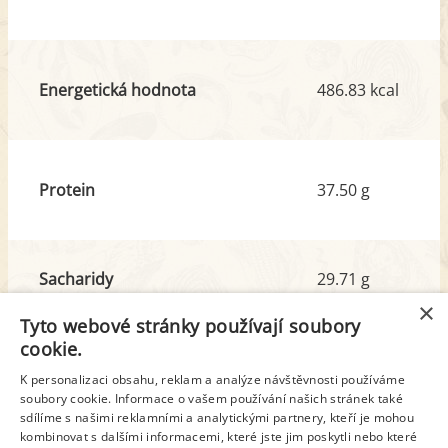
Energetická hodnota
486.83 kcal
Protein
37.50 g
Sacharidy
29.71 g
z toho cukr
17.49 g
×
Tyto webové stránky používají soubory
cookie.
Tuk
23.43 g
K personalizaci obsahu, reklam a analýze návštěvnosti používáme
z toho nas. mastné kyseliny
15.02 g
soubory cookie. Informace o vašem používání našich stránek také
sdílíme s našimi reklamními a analytickými partnery, kteří je mohou
kombinovat s dalšími informacemi, které jste jim poskytli nebo které