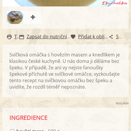
Tisk
Zapsat do nutričního diáře
Přidat k oblíbeným
Sdílet
Svíčková omáčka s hovězím masem a knedlíkem je
klasikou české kuchyně. U nás doma ji děláme bez
špeku. V případě, že ani vy nejste fanoušky
špekové příchutě ve svíčkové omáčce, vyzkoušejte
tento recept na svíčkovou omáčku bez špeku a
uvidíte, že rozdíl téměř nepoznáte.
REKLAMA
INGREDIENCE