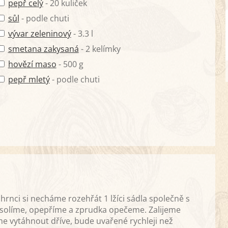
pepř celý
- 20 kuliček
sůl
- podle chuti
vývar zeleninový
- 3.3 l
smetana zakysaná
- 2 kelímky
hovězí maso
- 500 g
pepř mletý
- podle chuti
hrnci si necháme rozehřát 1 lžíci sádla společně s
solíme, opepříme a zprudka opečeme. Zalijeme
vytáhnout dříve, bude uvařené rychleji než