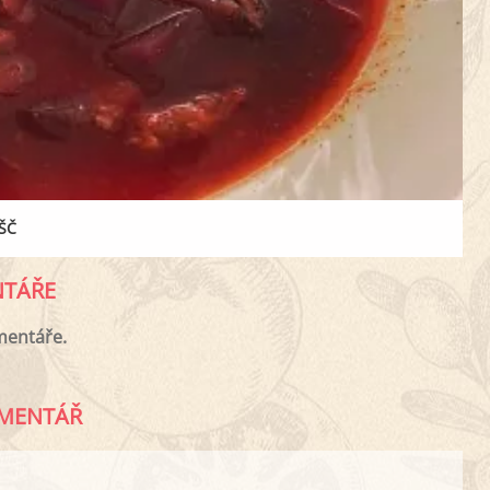
ŠČ
TÁŘE
mentáře.
MENTÁŘ