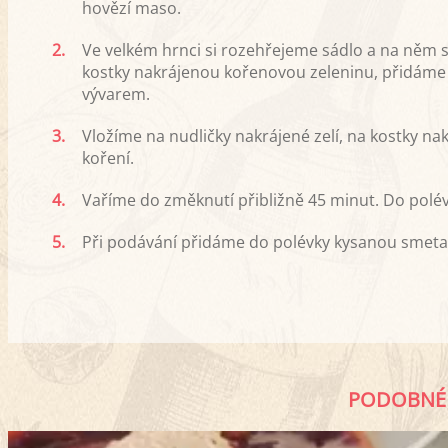
hovězí maso.
2.
Ve velkém hrnci si rozehřejeme sádlo a na něm s
kostky nakrájenou kořenovou zeleninu, přidáme 
vývarem.
3.
Vložíme na nudličky nakrájené zelí, na kostky na
koření.
4.
Vaříme do změknutí přibližně 45 minut. Do polé
5.
Při podávání přidáme do polévky kysanou smeta
PODOBNÉ 