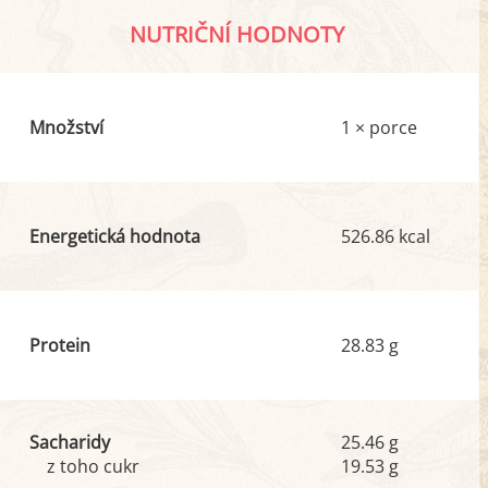
NUTRIČNÍ HODNOTY
Množství
1 × porce
Energetická hodnota
526.86 kcal
Protein
28.83 g
Sacharidy
25.46 g
z toho cukr
19.53 g