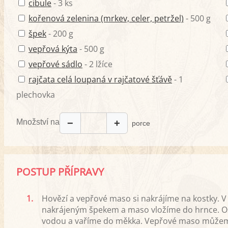
cibule
- 3 ks
kořenová zelenina (mrkev, celer, petržel)
- 500 g
špek
- 200 g
vepřová kýta
- 500 g
vepřové sádlo
- 2 lžíce
rajčata celá loupaná v rajčatové šťávě
- 1
plechovka
Množství na
−
+
porce
POSTUP PŘÍPRAVY
1.
Hovězí a vepřové maso si nakrájíme na kostky. V 
nakrájeným špekem a maso vložíme do hrnce. O
vodou a vaříme do měkka. Vepřové maso můžeme 