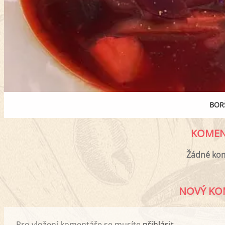
BOR
KOMEN
Žádné ko
NOVÝ KO
Pro vložení komentáře se musíte
přihlásit
.