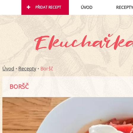
ÚVOD
RECEPT
PŘIDAT RECEPT
Úvod
•
Recepty
•
Boršč
BORŠČ