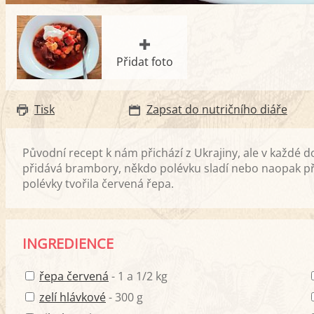
Přidat foto
Tisk
Zapsat do nutričního diáře
Původní recept k nám přichází z Ukrajiny, ale v každé 
přidává brambory, někdo polévku sladí nebo naopak při
polévky tvořila červená řepa.
INGREDIENCE
řepa červená
- 1 a 1/2 kg
zelí hlávkové
- 300 g