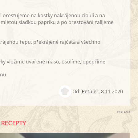
i orestujeme na kostky nakrájenou cibuli a na
mletou sladkou papriku a po orestování zalijeme
krájenou řepu, překrájené rajčata a všechno
vky vložíme uvařené maso, osolíme, opepříme.
nu.
Od:
Petuler
,
8.11.2020
REKLAMA
RECEPTY