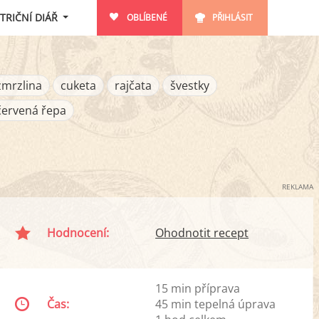
TRIČNÍ DIÁŘ
OBLÍBENÉ
PŘIHLÁSIT
zmrzlina
cuketa
rajčata
švestky
červená řepa
REKLAMA
Hodnocení:
Ohodnotit recept
15 min příprava
Čas:
45 min tepelná úprava