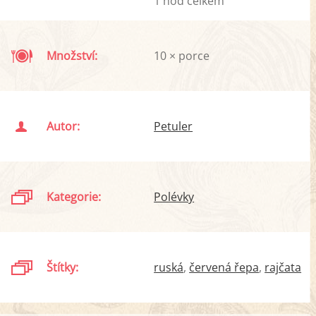
1 hod celkem
Množství:
10 × porce
Autor:
Petuler
Kategorie:
Polévky
Štítky:
ruská
červená řepa
rajčata