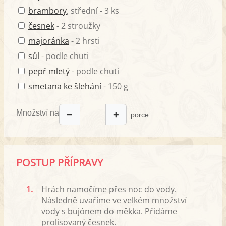
brambory
, střední - 3 ks
česnek
- 2 stroužky
majoránka
- 2 hrsti
sůl
- podle chuti
pepř mletý
- podle chuti
smetana ke šlehání
- 150 g
Množství na
−
+
porce
POSTUP PŘÍPRAVY
1.
Hrách namočíme přes noc do vody.
Následně uvaříme ve velkém množství
vody s bujónem do měkka. Přidáme
prolisovaný česnek.