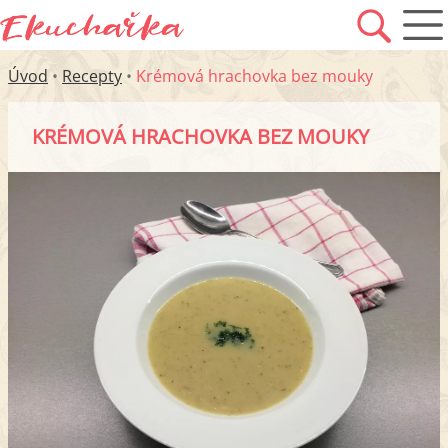
Úvod
•
Recepty
•
Krémová hrachovka bez mouky
KRÉMOVÁ HRACHOVKA BEZ MOUKY