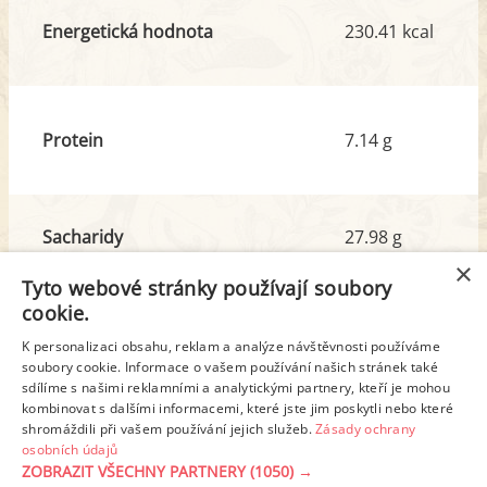
Energetická hodnota
230.41 kcal
Protein
7.14 g
Sacharidy
27.98 g
z toho cukr
1.74 g
×
Tyto webové stránky používají soubory
cookie.
Tuk
9.39 g
K personalizaci obsahu, reklam a analýze návštěvnosti používáme
z toho nas. mastné kyseliny
5.81 g
soubory cookie. Informace o vašem používání našich stránek také
sdílíme s našimi reklamními a analytickými partnery, kteří je mohou
kombinovat s dalšími informacemi, které jste jim poskytli nebo které
shromáždili při vašem používání jejich služeb.
Zásady ochrany
Detailní rozpis
osobních údajů
ZOBRAZIT VŠECHNY PARTNERY
(1050) →
REKLAMA