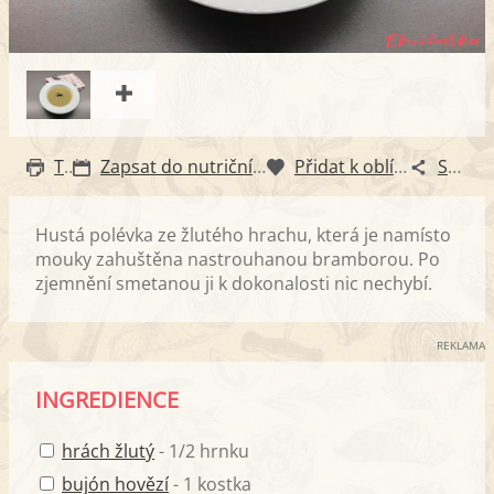
Tisk
Zapsat do nutričního diáře
Přidat k oblíbeným
Sdílet
Hustá polévka ze žlutého hrachu, která je namísto
mouky zahuštěna nastrouhanou bramborou. Po
zjemnění smetanou ji k dokonalosti nic nechybí.
REKLAMA
INGREDIENCE
hrách žlutý
- 1/2 hrnku
bujón hovězí
- 1 kostka