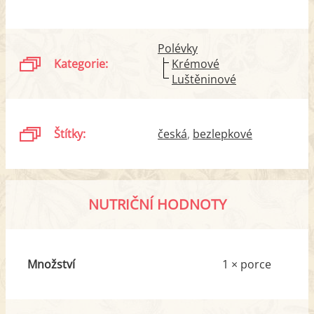
Polévky
Kategorie:
Krémové
Luštěninové
Štítky:
česká
bezlepkové
NUTRIČNÍ HODNOTY
Množství
1 × porce