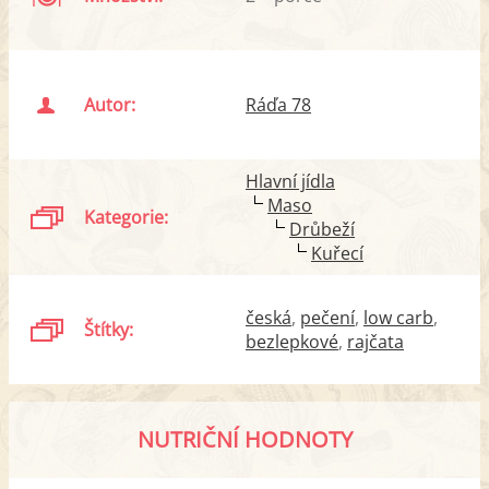
Autor:
Ráďa 78
Hlavní jídla
Maso
Kategorie:
Drůbeží
Kuřecí
česká
pečení
low carb
Štítky:
bezlepkové
rajčata
NUTRIČNÍ HODNOTY