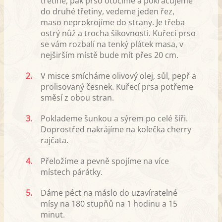
třetině, pak prso otočíme a pokračujeme
do druhé třetiny, vedeme jeden řez,
maso neprokrojíme do strany. Je třeba
ostrý nůž a trocha šikovnosti. Kuřecí prso
se vám rozbalí na tenký plátek masa, v
nejširším místě bude mít přes 20 cm.
2.
V misce smícháme olivový olej, sůl, pepř a
prolisovaný česnek. Kuřecí prsa potřeme
směsí z obou stran.
3.
Poklademe šunkou a sýrem po celé šíři.
Doprostřed nakrájíme na kolečka cherry
rajčata.
4.
Přeložíme a pevně spojíme na více
místech párátky.
5.
Dáme péct na máslo do uzavíratelné
mísy na 180 stupňů na 1 hodinu a 15
minut.