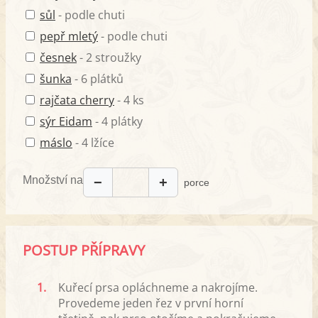
sůl
- podle chuti
pepř mletý
- podle chuti
česnek
- 2 stroužky
šunka
- 6 plátků
rajčata cherry
- 4 ks
sýr Eidam
- 4 plátky
máslo
- 4 lžíce
Množství na
−
+
porce
POSTUP PŘÍPRAVY
1.
Kuřecí prsa opláchneme a nakrojíme.
Provedeme jeden řez v první horní