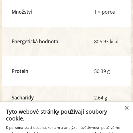
Množství
1 × porce
Energetická hodnota
806.93 kcal
Protein
50.39 g
Sacharidy
2.64 g
z toho cukr
0.97 g
×
Tyto webové stránky používají soubory
cookie.
Tuk
66.23 g
K personalizaci obsahu, reklam a analýze návštěvnosti používáme