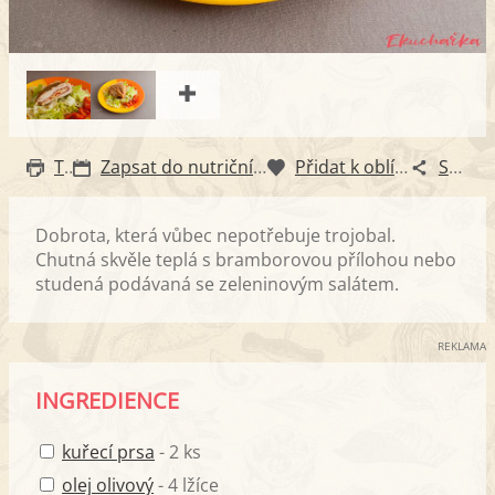
Tisk
Zapsat do nutričního diáře
Přidat k oblíbeným
Sdílet
Dobrota, která vůbec nepotřebuje trojobal.
Chutná skvěle teplá s bramborovou přílohou nebo
studená podávaná se zeleninovým salátem.
REKLAMA
INGREDIENCE
kuřecí prsa
- 2 ks
olej olivový
- 4 lžíce