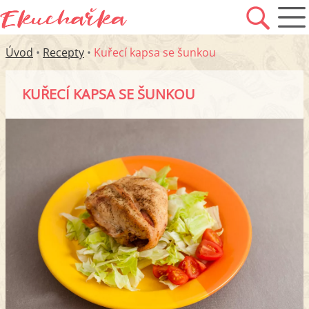
Úvod
•
Recepty
•
Kuřecí kapsa se šunkou
KUŘECÍ KAPSA SE ŠUNKOU