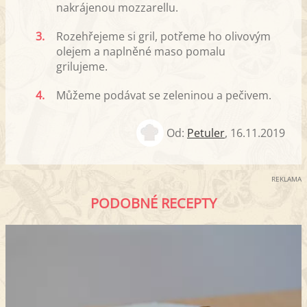
nakrájenou mozzarellu.
3.
Rozehřejeme si gril, potřeme ho olivovým
olejem a naplněné maso pomalu
grilujeme.
4.
Můžeme podávat se zeleninou a pečivem.
Od:
Petuler
,
16.11.2019
REKLAMA
PODOBNÉ RECEPTY