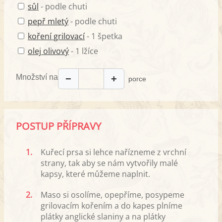
sůl
- podle chuti
pepř mletý
- podle chuti
koření grilovací
- 1 špetka
olej olivový
- 1 lžíce
Množství na
−
+
porce
POSTUP PŘÍPRAVY
1.
Kuřecí prsa si lehce nařízneme z vrchní
strany, tak aby se nám vytvořily malé
kapsy, které můžeme naplnit.
2.
Maso si osolíme, opepříme, posypeme
grilovacím kořením a do kapes plníme
plátky anglické slaniny a na plátky