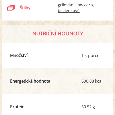
grilování
low carb
Štítky:
bezlepkové
NUTRIČNÍ HODNOTY
Množství
1 × porce
Energetická hodnota
690.08 kcal
Protein
60.52 g