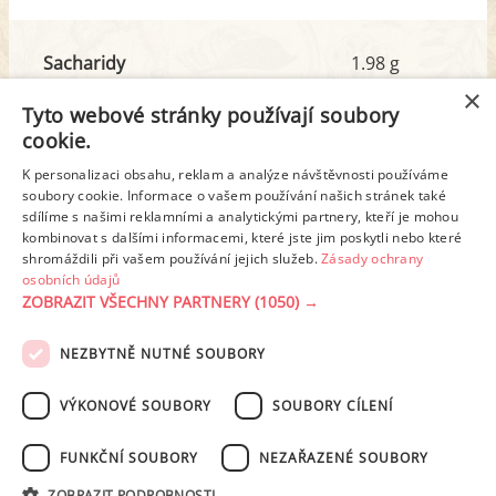
Sacharidy
1.98 g
z toho cukr
1.01 g
×
Tyto webové stránky používají soubory
cookie.
Tuk
47.37 g
K personalizaci obsahu, reklam a analýze návštěvnosti používáme
z toho nas. mastné kyseliny
17.40 g
soubory cookie. Informace o vašem používání našich stránek také
sdílíme s našimi reklamními a analytickými partnery, kteří je mohou
kombinovat s dalšími informacemi, které jste jim poskytli nebo které
shromáždili při vašem používání jejich služeb.
Zásady ochrany
Detailní rozpis
osobních údajů
ZOBRAZIT VŠECHNY PARTNERY
(1050) →
REKLAMA
NEZBYTNĚ NUTNÉ SOUBORY
PODMÍNKY UŽITÍ
ZÁSADY OCHRANY OSOBNÍCH ÚDAJŮ
KONTAKT
VÝKONOVÉ SOUBORY
SOUBORY CÍLENÍ
NASTAVENÍ COOKIES
FUNKČNÍ SOUBORY
NEZAŘAZENÉ SOUBORY
© 2003-2026 ekucharka.cz
, ISSN 2694-6866, jakékoli veřejné šíření obsahu
ZOBRAZIT PODROBNOSTI