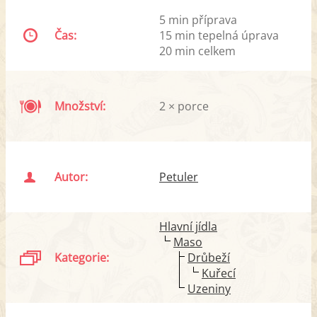
5 min příprava
Čas:
15 min tepelná úprava
20 min celkem
Množství:
2 × porce
Autor:
Petuler
Hlavní jídla
Maso
Kategorie:
Drůbeží
Kuřecí
Uzeniny