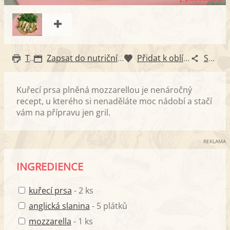
Tisk
Zapsat do nutričního diáře
Přidat k oblíbeným
Sdílet
Kuřecí prsa plněná mozzarellou je nenáročný
recept, u kterého si nenaděláte moc nádobí a stačí
vám na přípravu jen gril.
REKLAMA
INGREDIENCE
kuřecí prsa
- 2 ks
anglická slanina
- 5 plátků
mozzarella
- 1 ks