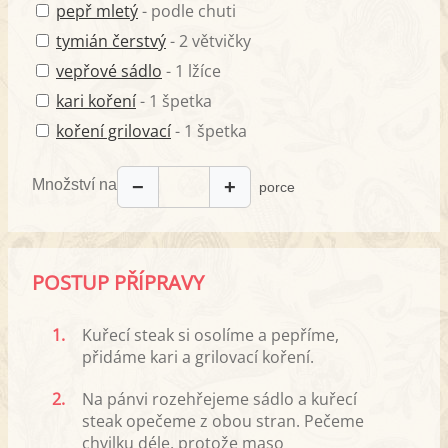
pepř mletý
- podle chuti
tymián čerstvý
- 2 větvičky
vepřové sádlo
- 1 lžíce
kari koření
- 1 špetka
koření grilovací
- 1 špetka
Množství na
−
+
porce
POSTUP PŘÍPRAVY
1.
Kuřecí steak si osolíme a pepříme,
přidáme kari a grilovací koření.
2.
Na pánvi rozehřejeme sádlo a kuřecí
steak opečeme z obou stran. Pečeme
chvilku déle, protože maso