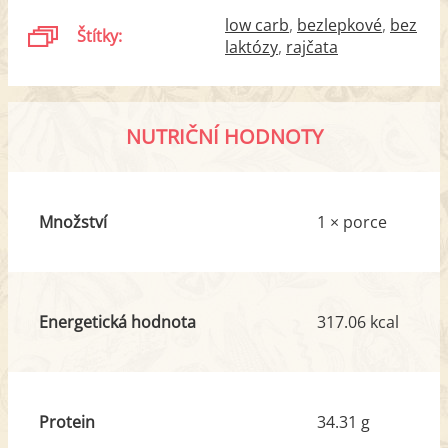
low carb
bezlepkové
bez
Štítky:
laktózy
rajčata
NUTRIČNÍ HODNOTY
Množství
1 × porce
Energetická hodnota
317.06 kcal
Protein
34.31 g