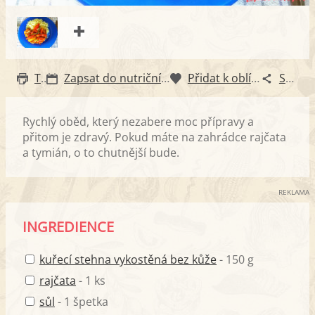
Tisk
Zapsat do nutričního diáře
Přidat k oblíbeným
Sdílet
Rychlý oběd, který nezabere moc přípravy a
přitom je zdravý. Pokud máte na zahrádce rajčata
a tymián, o to chutnější bude.
REKLAMA
INGREDIENCE
kuřecí stehna vykostěná bez kůže
- 150 g
rajčata
- 1 ks
sůl
- 1 špetka