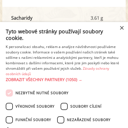
Sacharidy
3.61 g
z toho cukr
3.25 g
×
Tyto webové stránky používají soubory
cookie.
Tuk
17.96 g
K personalizaci obsahu, reklam a analýze návštěvnosti používáme
z toho nas. mastné kyseliny
6.72 g
soubory cookie. Informace o vašem používání našich stránek také
sdílíme s našimi reklamními a analytickými partnery, kteří je mohou
kombinovat s dalšími informacemi, které jste jim poskytli nebo které
shromáždili při vašem používání jejich služeb.
Zásady ochrany
Detailní rozpis
osobních údajů
ZOBRAZIT VŠECHNY PARTNERY
(1050) →
REKLAMA
NEZBYTNĚ NUTNÉ SOUBORY
PODMÍNKY UŽITÍ
ZÁSADY OCHRANY OSOBNÍCH ÚDAJŮ
KONTAKT
VÝKONOVÉ SOUBORY
SOUBORY CÍLENÍ
NASTAVENÍ COOKIES
FUNKČNÍ SOUBORY
NEZAŘAZENÉ SOUBORY
© 2003-2026 ekucharka.cz
, ISSN 2694-6866, jakékoli veřejné šíření obsahu