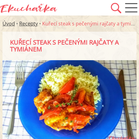
Úvod
•
Recepty
•
Kuřecí steak s pečenými rajčaty a tymiánem
KUŘECÍ STEAK S PEČENÝMI RAJČATY A
TYMIÁNEM