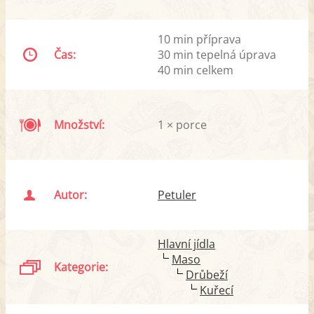
10 min příprava
Čas:
30 min tepelná úprava
40 min celkem
Množství:
1 × porce
Autor:
Petuler
Hlavní jídla
Maso
Kategorie:
Drůbeží
Kuřecí