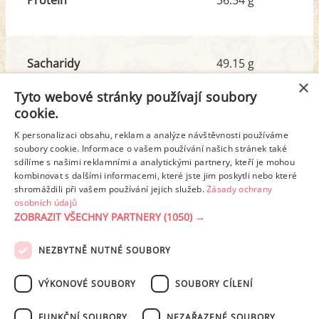
Sacharidy
49.15 g
z toho cukr
8.15 g
×
Tyto webové stránky používají soubory
cookie.
Tuk
73.39 g
K personalizaci obsahu, reklam a analýze návštěvnosti používáme
z toho nas. mastné kyseliny
46.21 g
soubory cookie. Informace o vašem používání našich stránek také
sdílíme s našimi reklamními a analytickými partnery, kteří je mohou
kombinovat s dalšími informacemi, které jste jim poskytli nebo které
shromáždili při vašem používání jejich služeb.
Zásady ochrany
Detailní rozpis
osobních údajů
ZOBRAZIT VŠECHNY PARTNERY
(1050) →
REKLAMA
NEZBYTNĚ NUTNÉ SOUBORY
PODMÍNKY UŽITÍ
ZÁSADY OCHRANY OSOBNÍCH ÚDAJŮ
KONTAKT
VÝKONOVÉ SOUBORY
SOUBORY CÍLENÍ
NASTAVENÍ COOKIES
FUNKČNÍ SOUBORY
NEZAŘAZENÉ SOUBORY