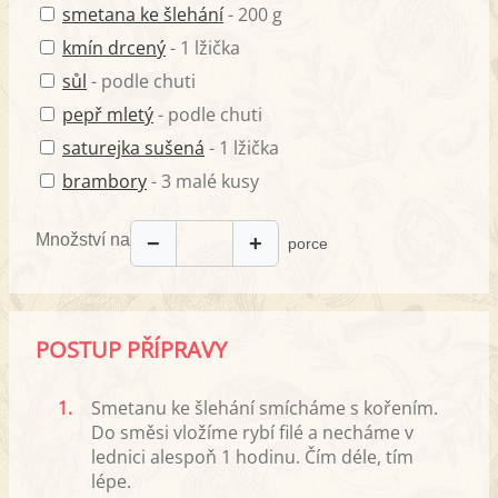
smetana ke šlehání
- 200 g
kmín drcený
- 1 lžička
sůl
- podle chuti
pepř mletý
- podle chuti
saturejka sušená
- 1 lžička
brambory
- 3 malé kusy
Množství na
−
+
porce
POSTUP PŘÍPRAVY
1.
Smetanu ke šlehání smícháme s kořením.
Do směsi vložíme rybí filé a necháme v
lednici alespoň 1 hodinu. Čím déle, tím
lépe.