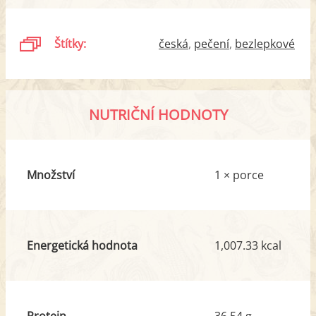
Štítky:
česká
pečení
bezlepkové
NUTRIČNÍ HODNOTY
Množství
1 × porce
Energetická hodnota
1,007.33 kcal
Protein
36.54 g