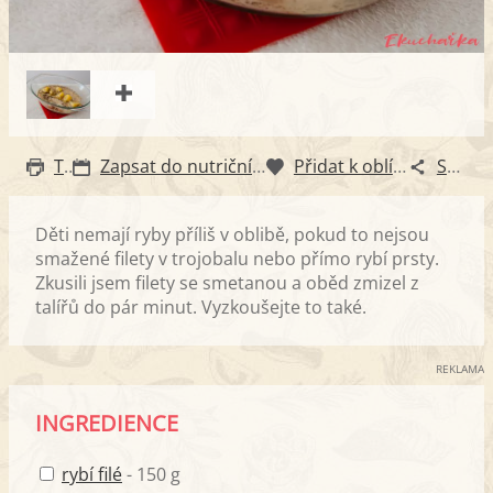
Tisk
Zapsat do nutričního diáře
Přidat k oblíbeným
Sdílet
Děti nemají ryby příliš v oblibě, pokud to nejsou
smažené filety v trojobalu nebo přímo rybí prsty.
Zkusili jsem filety se smetanou a oběd zmizel z
talířů do pár minut. Vyzkoušejte to také.
REKLAMA
INGREDIENCE
rybí filé
- 150 g