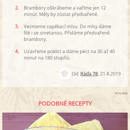
2.
Brambory oškrábeme a vaříme jen 12
minut. Měly by zůstat předvařené.
3.
Vezmeme zapékací mísu. Do mísy dáme
filé i se smetanou. Přidáme předvařené
brambory.
4.
Uzavřeme poklicí a dáme péct na 30 až 40
minut na 180 stupňů.
Od:
Ráďa 78
,
21.8.2019
REKLAMA
PODOBNÉ RECEPTY