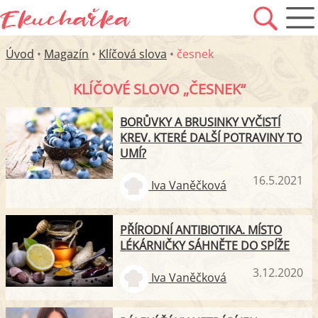
Úvod
•
Magazín
•
Klíčová slova
•
česnek
KLÍČOVÉ SLOVO „ČESNEK“
BORŮVKY A BRUSINKY VYČISTÍ
KREV. KTERÉ DALŠÍ POTRAVINY TO
UMÍ?
16.5.2021
Iva Vaněčková
PŘÍRODNÍ ANTIBIOTIKA. MÍSTO
LÉKÁRNIČKY SÁHNĚTE DO SPÍŽE
3.12.2020
Iva Vaněčková