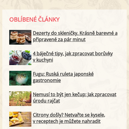
OBLÍBENÉ ČLÁNKY
Dezerty do skleničky. Krásně barevné a
připravené za pár minut
4 báječné tipy, jak zpracovat borůvky
v kuchyni
Fugu: Ruská ruleta japonské
gastronomie
Nemusí to být jen kečup: Jak zpracovat
úrodu rajčat
Citrony došly? Netvařte se kysele,
v receptech je můžete nahradit