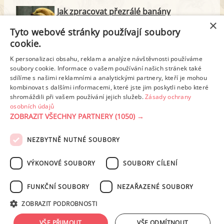
Jak zpracovat přezrálé banány
×
Tyto webové stránky používají soubory
cookie.
Kari a jeho 9 benefitů pro vaše zdraví
K personalizaci obsahu, reklam a analýze návštěvnosti používáme
soubory cookie. Informace o vašem používání našich stránek také
sdílíme s našimi reklamními a analytickými partnery, kteří je mohou
Vyzkoušejte tajemství šéfkuchařů: Jak
kombinovat s dalšími informacemi, které jste jim poskytli nebo které
připravit nejchutnější strouhaný kokos
shromáždili při vašem používání jejich služeb.
Zásady ochrany
osobních údajů
ZOBRAZIT VŠECHNY PARTNERY
(1050) →
NEZBYTNĚ NUTNÉ SOUBORY
PODMÍNKY UŽITÍ
ZÁSADY OCHRANY OSOBNÍCH ÚDAJŮ
KONTAKT
VÝKONOVÉ SOUBORY
SOUBORY CÍLENÍ
NASTAVENÍ COOKIES
FUNKČNÍ SOUBORY
NEZAŘAZENÉ SOUBORY
© 2003-2026 ekucharka.cz
, ISSN 2694-6866, jakékoli veřejné šíření obsahu
ZOBRAZIT PODROBNOSTI
tohoto serveru je bez písemného souhlasu provozovatele zakázáno.
Design: Eva Roverová
VŠE PŘIJMOUT
VŠE ODMÍTNOUT