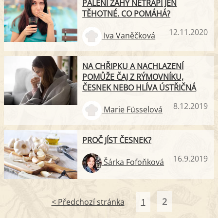
PÁLENÍ ŽÁHY NETRÁPÍ JEN
TĚHOTNÉ. CO POMÁHÁ?
12.11.2020
Iva Vaněčková
NA CHŘIPKU A NACHLAZENÍ
POMŮŽE ČAJ Z RÝMOVNÍKU,
ČESNEK NEBO HLÍVA ÚSTŘIČNÁ
8.12.2019
Marie Füsselová
PROČ JÍST ČESNEK?
16.9.2019
Šárka Fofoňková
2
< Předchozí stránka
1