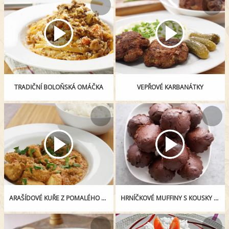
TRADIČNÍ BOLOŇSKÁ OMÁČKA
VEPŘOVÉ KARBANÁTKY
ARAŠÍDOVÉ KUŘE Z POMALÉHO HRNCE
HRNÍČKOVÉ MUFFINY S KOUSKY ČOKOLÁDY