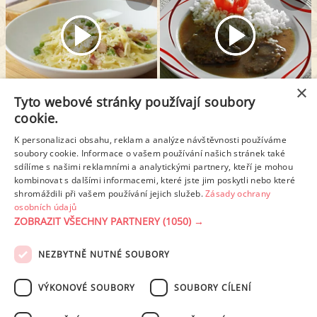
×
Tyto webové stránky používají soubory
TĚSTOVINY S HRÁŠKEM A PANCETTOU
ROŠTĚNÁ S RÝŽÍ
cookie.
K personalizaci obsahu, reklam a analýze návštěvnosti používáme
soubory cookie. Informace o vašem používání našich stránek také
2
< Předchozí stránka
1
3
sdílíme s našimi reklamními a analytickými partnery, kteří je mohou
kombinovat s dalšími informacemi, které jste jim poskytli nebo které
shromáždili při vašem používání jejich služeb.
Zásady ochrany
Další stránka >
osobních údajů
ZOBRAZIT VŠECHNY PARTNERY
(1050) →
NEZBYTNĚ NUTNÉ SOUBORY
PODMÍNKY UŽITÍ
ZÁSADY OCHRANY OSOBNÍCH ÚDAJŮ
KONTAKT
VÝKONOVÉ SOUBORY
SOUBORY CÍLENÍ
NASTAVENÍ COOKIES