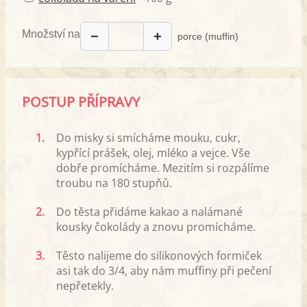
Množství na
−
+
porce (muffin)
POSTUP PŘÍPRAVY
1.
Do misky si smícháme mouku, cukr,
kypřící prášek, olej, mléko a vejce. Vše
dobře promícháme. Mezitím si rozpálíme
troubu na 180 stupňů.
2.
Do těsta přidáme kakao a nalámané
kousky čokolády a znovu promícháme.
3.
Těsto nalijeme do silikonových formiček
asi tak do 3/4, aby nám muffiny při pečení
nepřetekly.