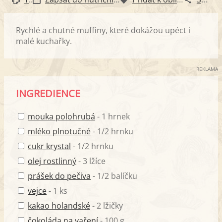
Rychlé a chutné muffiny, které dokážou upéct i
malé kuchařky.
REKLAMA
INGREDIENCE
mouka polohrubá
- 1 hrnek
mléko plnotučné
- 1/2 hrnku
cukr krystal
- 1/2 hrnku
olej rostlinný
- 3 lžíce
prášek do pečiva
- 1/2 balíčku
vejce
- 1 ks
kakao holandské
- 2 lžičky
čokoláda na vaření
- 100 g