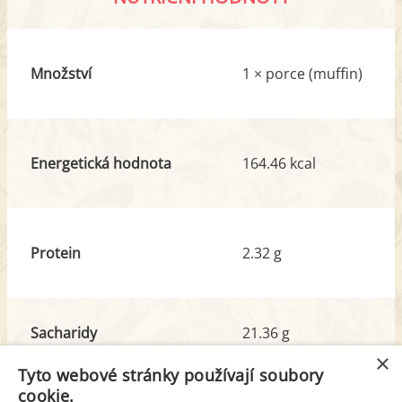
Množství
1 × porce (muffin)
Energetická hodnota
164.46 kcal
Protein
2.32 g
Sacharidy
21.36 g
z toho cukr
11.95 g
×
Tyto webové stránky používají soubory
cookie.