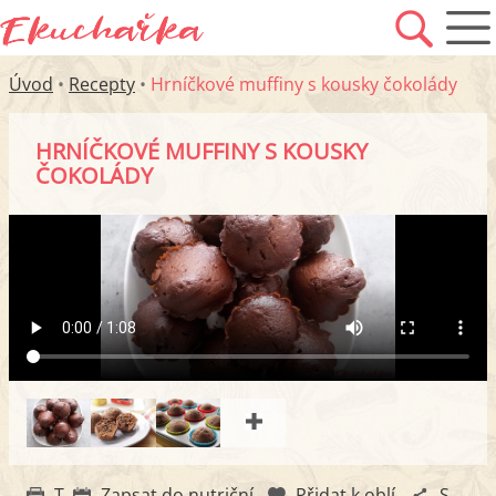
Úvod
•
Recepty
•
Hrníčkové muffiny s kousky čokolády
HRNÍČKOVÉ MUFFINY S KOUSKY
ČOKOLÁDY
Tisk
Zapsat do nutričního diáře
Přidat k oblíbeným
Sdílet