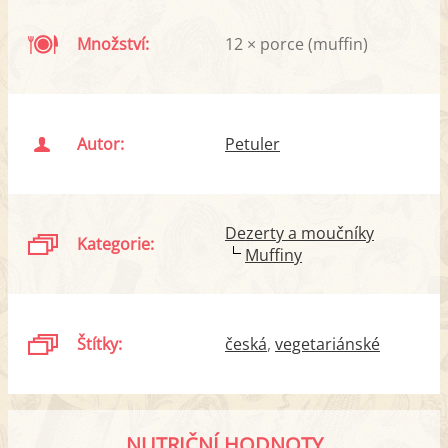
Množství:
12 × porce (muffin)
Autor:
Petuler
Dezerty a moučníky
Kategorie:
Muffiny
Štítky:
česká
vegetariánské
NUTRIČNÍ HODNOTY