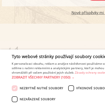
Nové příspěvky mi p
PODMÍNKY UŽITÍ
Tyto webové stránky používají soubory cooki
K personalizaci obsahu, reklam a analýze návštěvnosti používáme s
sdílíme s našimi reklamními a analytickými partnery, kteří je mohou 
shromáždili při vašem používání jejich služeb.
Zásady ochrany osobn
ZOBRAZIT VŠECHNY PARTNERY
(1050) →
NEZBYTNĚ NUTNÉ SOUBORY
VÝKONOVÉ SOUBO
© 2003-2026 ekucharka.cz
, IS
NEZAŘAZENÉ SOUBORY