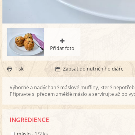
Přidat foto
Tisk
Zapsat do nutričního diáře
Výborné a nadýchané máslové muffiny, které nepotřebují
Připravte si předem změklé máslo a servírujte až po vy
INGREDIENCE
máslo
- 1/2 ks