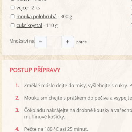
vejce
- 2 ks
mouka polohrubá
- 300 g
cukr krystal
- 110 g
Množství na
−
+
porce
POSTUP PŘÍPRAVY
1.
Změklé máslo dejte do mísy, vyšlehejte s cukry. P
2.
Mouku smíchejte s práškem do pečiva a vsypejte
3.
Čokoládu nakrájejte na drobné kousky a vařech
muffinové košíčky.
4.
Pečte na 180 °C asi 25 minut.