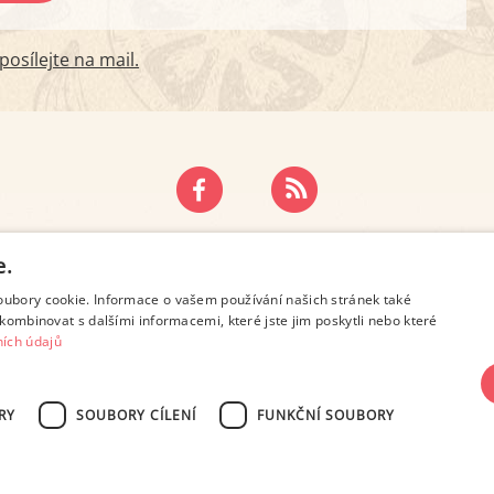
osílejte na mail.
ZÁSADY OCHRANY OSOBNÍCH ÚDAJŮ
KONTAKT
e.
oubory cookie. Informace o vašem používání našich stránek také
kombinovat s dalšími informacemi, které jste jim poskytli nebo které
ích údajů
RY
SOUBORY CÍLENÍ
FUNKČNÍ SOUBORY
SN 2694-6866, jakékoli veřejné šíření obsahu tohoto serveru je bez písemného s
Design: Eva Roverová