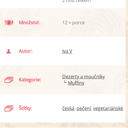
2 hod celkem
Množství:
12 × porce
Autor:
Iva V
Dezerty a moučníky
Kategorie:
Muffiny
Štítky:
česká
pečení
vegetariánské