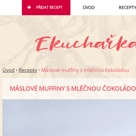
ÚVOD
RECEPT
PŘIDAT RECEPT
Úvod
•
Recepty
•
Máslové muffiny s mléčnou čokoládou
MÁSLOVÉ MUFFINY S MLÉČNOU ČOKOLÁD