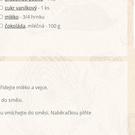
cukr vanilkový
- 1 ks
mléko
- 3/4 hrnku
čokoláda
, mléčná - 100 g
řidejte mléko a vejce.
 do směsi.
ou vmíchejte do směsi. Naběračkou plňte