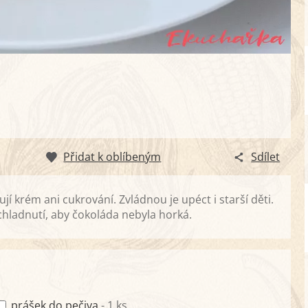
Přidat k oblíbeným
Sdílet
 krém ani cukrování. Zvládnou je upéct i starší děti.
chladnutí, aby čokoláda nebyla horká.
prášek do pečiva
- 1 ks