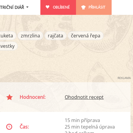
TRIČNÍ DIÁŘ
OBLÍBENÉ
PŘIHLÁSIT
cuketa
zmrzlina
rajčata
červená řepa
švestky
REKLAMA
Hodnocení:
Ohodnotit recept
15 min příprava
Čas:
25 min tepelná úprava