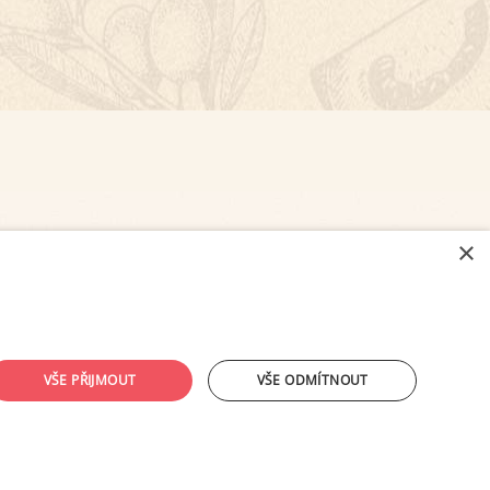
×
NASTAVENÍ COOKIES
VŠE PŘIJMOUT
VŠE ODMÍTNOUT
ouhlasu provozovatele zakázáno.