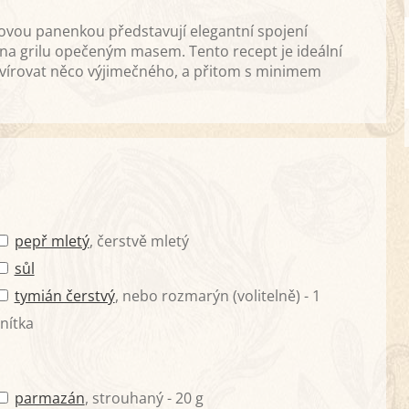
vou panenkou představují elegantní spojení
na grilu opečeným masem. Tento recept je ideální
rvírovat něco výjimečného, a přitom s minimem
pepř mletý
, čerstvě mletý
sůl
tymián čerstvý
, nebo rozmarýn (volitelně) - 1
nítka
parmazán
, strouhaný - 20 g