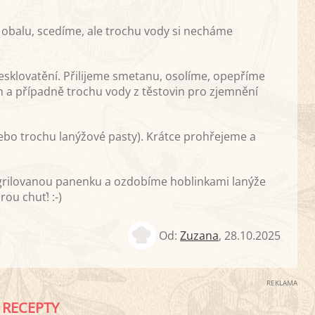
obalu, scedíme, ale trochu vody si necháme
esklovatění. Přilijeme smetanu, osolíme, opepříme
 a případně trochu vody z těstovin pro zjemnění
o trochu lanýžové pasty). Krátce prohřejeme a
e grilovanou panenku a ozdobíme hoblinkami lanýže
ou chuť! :-)
Od:
Zuzana
,
28.10.2025
REKLAMA
RECEPTY