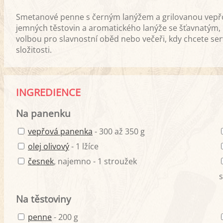
Smetanové penne s černým lanýžem a grilovanou vepřo
jemných těstovin a aromatického lanýže se šťavnatým, 
volbou pro slavnostní oběd nebo večeři, kdy chcete se
složitosti.
INGREDIENCE
Na panenku
vepřová panenka
- 300 až 350 g
olej olivový
- 1 lžíce
česnek
, najemno - 1 stroužek
s
Na těstoviny
penne
- 200 g