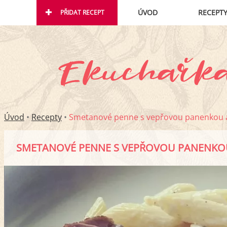
ÚVOD
RECEPT
PŘIDAT RECEPT
Úvod
•
Recepty
•
Smetanové penne s vepřovou panenkou 
SMETANOVÉ PENNE S VEPŘOVOU PANENKO