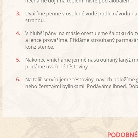
necháme dojít na teplém místě pod alobalem.
3.
Uvaříme penne v osolené vodě podle návodu na 
stranou.
4.
V hlubší pánvi na másle orestujeme šalotku do z
a lehce provaříme. Přidáme strouhaný parmazán
konzistence.
5.
Nakonec vmícháme jemně nastrouhaný lanýž (neb
přidáme uvařené těstoviny.
6.
Na talíř servírujeme těstoviny, navrch položím
nebo čerstvými bylinkami. Podáváme ihned. Dobr
PODOBNÉ 