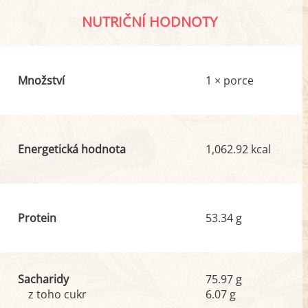
NUTRIČNÍ HODNOTY
Množství
1 × porce
Energetická hodnota
1,062.92 kcal
Protein
53.34 g
Sacharidy
75.97 g
z toho cukr
6.07 g