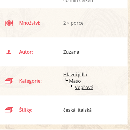
40 min celkem
Množství:
2 × porce
Autor:
Zuzana
Hlavní jídla
Kategorie:
Maso
Vepřové
Štítky:
česká
italská