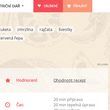
TRIČNÍ DIÁŘ
OBLÍBENÉ
PŘIHLÁSIT
cuketa
zmrzlina
rajčata
švestky
červená řepa
REKLAMA
Hodnocení:
Ohodnotit recept
20 min příprava
Čas:
20 min tepelná úprava