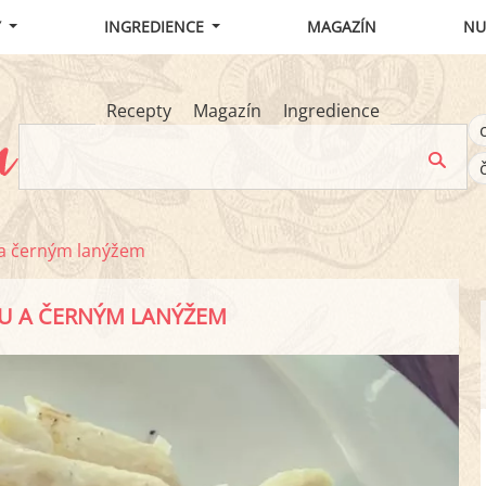
Y
INGREDIENCE
MAGAZÍN
NU
Recepty
Magazín
Ingredience
a černým lanýžem
U A ČERNÝM LANÝŽEM