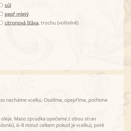
sůl
pepř mletý
citronová šťáva
, trochu (volitelně)
ebo necháme vcelku. Osolíme, opepříme, potřeme
u oleje. Maso zprudka opečeme z obou stran
ilonků, 6–8 minut celkem pokud je vcelku), poté