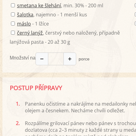
smetana ke šlehání
, min. 30% - 200 ml
šalotka
, najemno - 1 menší kus
máslo
- 1 lžíce
černý lanýž
, čerstvý nebo naložený, případně
lanýžová pasta - 20 až 30 g
Množství na
−
+
porce
POSTUP PŘÍPRAVY
1.
Panenku očistíme a nakrájíme na medailonky n
olejem a česnekem. Necháme chvíli odležet.
2.
Rozpálíme grilovací pánev nebo pánev s trocho
dozlatova (cca 2–3 minuty z každé strany u meda