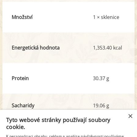
Množství
1 × sklenice
Energetická hodnota
1,353.40 kcal
Protein
30.37 g
Sacharidy
19.06 g
z toho cukr
4.01 g
×
Tyto webové stránky používají soubory
cookie.
Tuk
129.02 g
K personalizaci obsahu, reklam a analýze návštěvnosti používáme