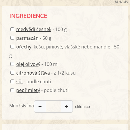
REKLAMA
INGREDIENCE
medvědí česnek
- 100 g
parmazán
- 50 g
ořechy
, kešu, piniové, vlašské nebo mandle - 50
g
olej olivový
- 100 ml
citronová šťáva
- z 1/2 kusu
sůl
- podle chuti
pepř mletý
- podle chuti
Množství na
−
+
sklenice