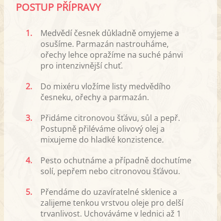
POSTUP PŘÍPRAVY
1.
Medvědí česnek důkladně omyjeme a
osušíme. Parmazán nastrouháme,
ořechy lehce opražíme na suché pánvi
pro intenzivnější chuť.
2.
Do mixéru vložíme listy medvědího
česneku, ořechy a parmazán.
3.
Přidáme citronovou šťávu, sůl a pepř.
Postupně přiléváme olivový olej a
mixujeme do hladké konzistence.
4.
Pesto ochutnáme a případně dochutíme
solí, pepřem nebo citronovou šťávou.
5.
Přendáme do uzavíratelné sklenice a
zalijeme tenkou vrstvou oleje pro delší
trvanlivost. Uchováváme v lednici až 1