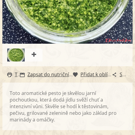
Tisk
Zapsat do nutričního diáře
Přidat k oblíbeným
Sdílet
Toto aromatické pesto je skvělou jarní
pochoutkou, která dodá jídlu svěží chuť a
intenzivní vůni. Skvěle se hodí k těstovinám,
pečivu, grilované zelenině nebo jako základ pro
marinády a omáčky.