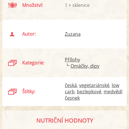
Množství:
1 × sklenice
Autor:
Zuzana
Přílohy
Kategorie:
Omáčky, dipy
česká
vegetariánské
low
Štítky:
carb
bezlepkové
medvědí
česnek
NUTRIČNÍ HODNOTY