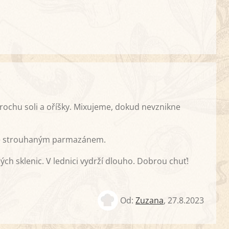
rochu soli a oříšky. Mixujeme, dokud nevznikne
se strouhaným parmazánem.
ných sklenic. V lednici vydrží dlouho. Dobrou chuť!
Od:
Zuzana
,
27.8.2023