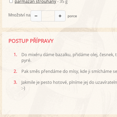
parmazán strouhaný
- 35 g
Množství na
−
+
porce
POSTUP PŘÍPRAVY
1.
Do mixéru dáme bazalku, přidáme olej, česnek, t
pyré.
2.
Pak směs přendáme do mísy, kde ji smícháme 
3.
Jakmile je pesto hotové, plníme jej do uzavíratel
:-)