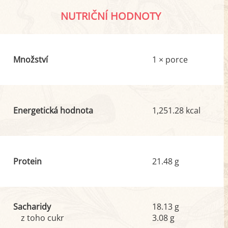
NUTRIČNÍ HODNOTY
Množství
1 × porce
Energetická hodnota
1,251.28 kcal
Protein
21.48 g
Sacharidy
18.13 g
z toho cukr
3.08 g