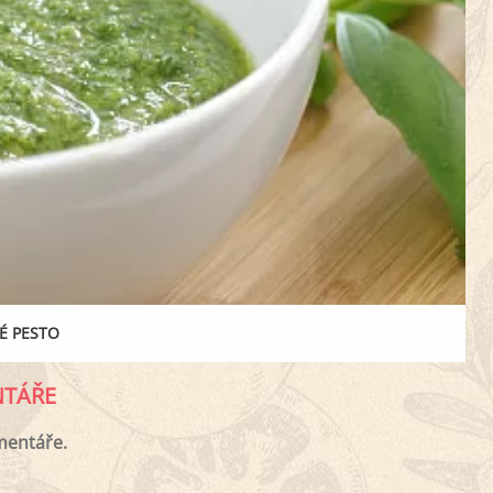
É PESTO
TÁŘE
mentáře.