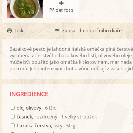
Přidat foto
Tisk
Zapsat do nutričního diáře
Bazalkové pesto je lahodná italská omáčka plná čerst
vyrobena z čerstvého bazalkového listí, olivového olej
může být použito jako omáčka k těstovinám, marinád
pokrmů. Jeho intenzivní chuť a vůně udělají z vašeho j
INGREDIENCE
olej olivový
- 6 lžic
česnek
, rozdrcený - 1 velký stroužek
bazalka čerstvá
, listy - 50 g