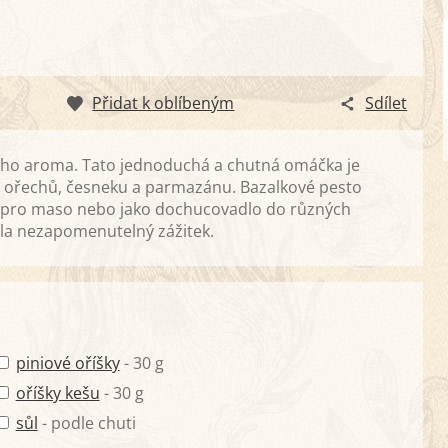
Přidat k oblíbeným
Sdílet
vého aroma. Tato jednoduchá a chutná omáčka je
e, ořechů, česneku a parmazánu. Bazalkové pesto
a pro maso nebo jako dochucovadlo do různých
ídla nezapomenutelný zážitek.
piniové oříšky
- 30 g
oříšky kešu
- 30 g
sůl
- podle chuti