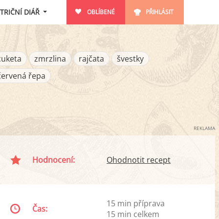
TRIČNÍ DIÁŘ
OBLÍBENÉ
PŘIHLÁSIT
cuketa
zmrzlina
rajčata
švestky
červená řepa
REKLAMA
Hodnocení:
Ohodnotit recept
15 min příprava
Čas:
15 min celkem