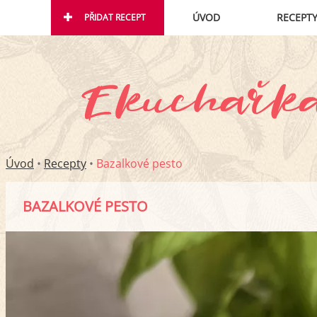
ÚVOD
RECEPT
PŘIDAT RECEPT
Úvod
•
Recepty
•
Bazalkové pesto
BAZALKOVÉ PESTO