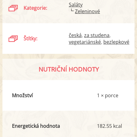
Saláty
Kategorie:
Zeleninové
česká
za studena
Štítky:
vegetariánské
bezlepkové
NUTRIČNÍ HODNOTY
Množství
1 × porce
Energetická hodnota
182.55 kcal