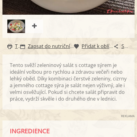
Tisk
Zapsat do nutričního diáře
Přidat k oblíbeným
Sdílet
Tento svěží zeleninový salát s cottage sýrem je
ideální volbou pro rychlou a zdravou večeři nebo
lehký oběd. Díky kombinaci čerstvé zeleniny, cizrny
a jemného cottage sýra je salát nejen výživný, ale i
velmi osvěžující. Pokud si chcete salát připravit do
práce, vydrží skvěle i do druhého dne v lednici.
REKLAMA
INGREDIENCE