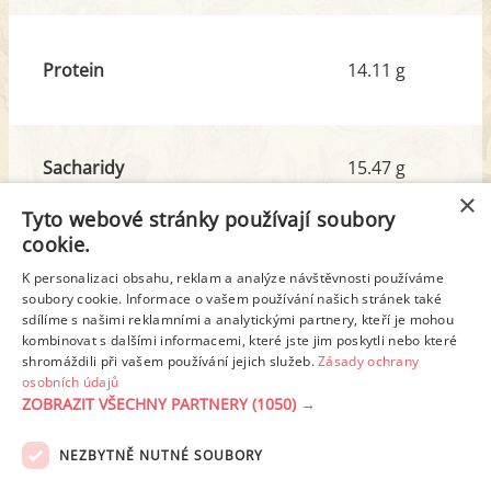
Protein
14.11 g
Sacharidy
15.47 g
z toho cukr
7.21 g
×
Tyto webové stránky používají soubory
cookie.
Tuk
5.19 g
K personalizaci obsahu, reklam a analýze návštěvnosti používáme
z toho nas. mastné kyseliny
1.45 g
soubory cookie. Informace o vašem používání našich stránek také
sdílíme s našimi reklamními a analytickými partnery, kteří je mohou
kombinovat s dalšími informacemi, které jste jim poskytli nebo které
shromáždili při vašem používání jejich služeb.
Zásady ochrany
Detailní rozpis
osobních údajů
ZOBRAZIT VŠECHNY PARTNERY
(1050) →
REKLAMA
NEZBYTNĚ NUTNÉ SOUBORY