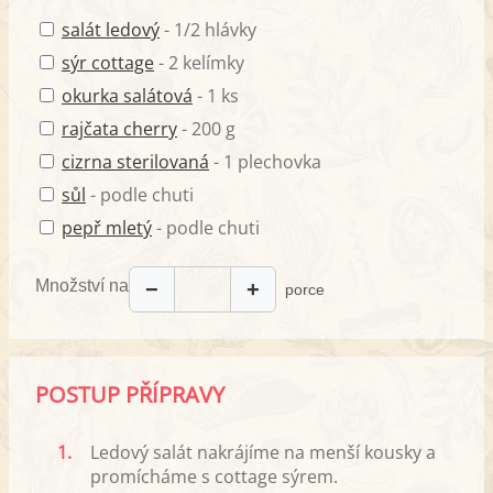
salát ledový
- 1/2 hlávky
sýr cottage
- 2 kelímky
okurka salátová
- 1 ks
rajčata cherry
- 200 g
cizrna sterilovaná
- 1 plechovka
sůl
- podle chuti
pepř mletý
- podle chuti
Množství na
−
+
porce
POSTUP PŘÍPRAVY
1.
Ledový salát nakrájíme na menší kousky a
promícháme s cottage sýrem.