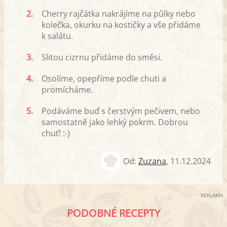
2.
Cherry rajčátka nakrájíme na půlky nebo
kolečka, okurku na kostičky a vše přidáme
k salátu.
3.
Slitou cizrnu přidáme do směsi.
4.
Osolíme, opepříme podle chuti a
promícháme.
5.
Podáváme buď s čerstvým pečivem, nebo
samostatně jako lehký pokrm. Dobrou
chuť! :-)
Od:
Zuzana
,
11.12.2024
REKLAMA
PODOBNÉ RECEPTY