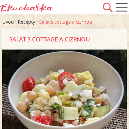
Úvod
•
Recepty
•
Salát s cottage a cizrnou
SALÁT S COTTAGE A CIZRNOU