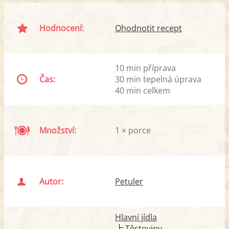
Hodnocení:
Ohodnotit recept
10 min příprava
Čas:
30 min tepelná úprava
40 min celkem
Množství:
1 × porce
Autor:
Petuler
Hlavní jídla
Těstoviny