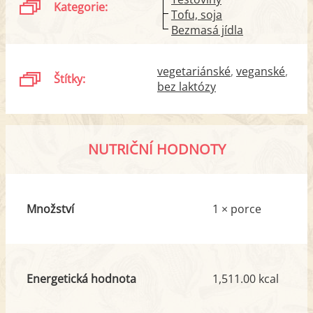
Kategorie:
Tofu, soja
Bezmasá jídla
vegetariánské
veganské
Štítky:
bez laktózy
NUTRIČNÍ HODNOTY
Množství
1 × porce
Energetická hodnota
1,511.00 kcal