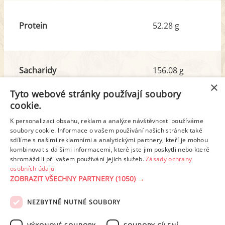
Protein
52.28 g
Sacharidy
156.08 g
z toho cukr
11.54 g
×
Tyto webové stránky používají soubory
cookie.
Tuk
72.89 g
K personalizaci obsahu, reklam a analýze návštěvnosti používáme
z toho nas. mastné kyseliny
9.12 g
soubory cookie. Informace o vašem používání našich stránek také
sdílíme s našimi reklamními a analytickými partnery, kteří je mohou
kombinovat s dalšími informacemi, které jste jim poskytli nebo které
shromáždili při vašem používání jejich služeb.
Zásady ochrany
Detailní rozpis
osobních údajů
ZOBRAZIT VŠECHNY PARTNERY
(1050) →
REKLAMA
NEZBYTNĚ NUTNÉ SOUBORY
PODMÍNKY UŽITÍ
ZÁSADY OCHRANY OSOBNÍCH ÚDAJŮ
KONTAKT