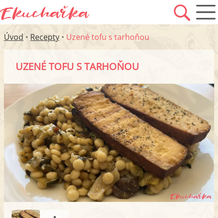
Úvod
•
Recepty
•
Uzené tofu s tarhoňou
UZENÉ TOFU S TARHOŇOU