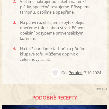
2.
Vložíme nakrájenou cuketu na tenké
plátky, společně restujeme. Přisypeme
tarhoňu, osolíme a opepříme.
3.
Na pánvi rozehřejeme zbytek oleje,
opečeme tofu z obou stran. Během
opékání posypeme provensálským
kořením.
4.
Na talíř nandáme tarhoňu a přidáme
křupavé tofu. Můžeme doplnit o
zeleninový salát.
Od:
Petuler
,
7.10.2024
REKLAMA
PODOBNÉ RECEPTY