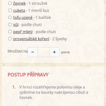
česnek
- 1 stroužek
cuketa
- 1 menší kus
tofu uzené
- 1 balíček
sůl
- podle chuti
pepř mletý
- podle chuti
provensálské koření
- 2 špetky
Množství na
−
+
porce
POSTUP PŘÍPRAVY
1.
V hrnci rozehřejeme polovinu oleje a
zpěníme na kousky nakrájenou cibuli a
česnek.