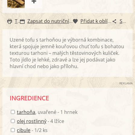
Tisk
Zapsat do nutričního diáře
Přidat k oblíbeným
Sdílet
Uzené tofu s tarhoňou je výborná kombinace,
která spojuje jemně kouřovou chuť tofu s bohatou
texturou tarhoni – malých těstovinových kuliček.
Toto jídlo je lehké, zdravé a lze jej podávat jako
hlavní chod nebo jako přílohu.
REKLAMA
INGREDIENCE
tarhoňa
, uvařené - 1 hrnek
olej rostlinný
- 4 lžíce
cibule
- 1/2 ks