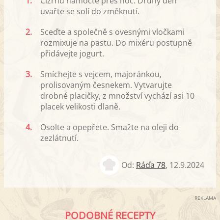
1.
Cizrnu namočte přes noc. Druhý den
uvařte se solí do změknutí.
2.
Sceďte a společně s ovesnými vločkami
rozmixuje na pastu. Do mixéru postupně
přidávejte jogurt.
3.
Smíchejte s vejcem, majoránkou,
prolisovaným česnekem. Vytvarujte
drobné placičky, z množství vychází asi 10
placek velikosti dlaně.
4.
Osolte a opepřete. Smažte na oleji do
zezlátnutí.
Od:
Ráďa 78
,
12.9.2024
REKLAMA
PODOBNÉ RECEPTY