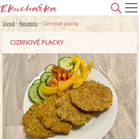
Úvod
•
Recepty
•
Cizrnové placky
CIZRNOVÉ PLACKY