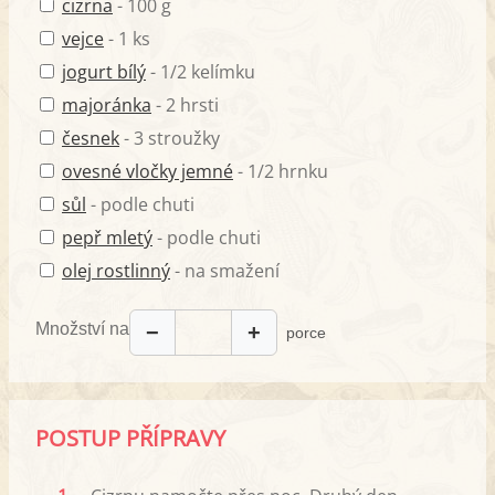
cizrna
- 100 g
vejce
- 1 ks
jogurt bílý
- 1/2 kelímku
majoránka
- 2 hrsti
česnek
- 3 stroužky
ovesné vločky jemné
- 1/2 hrnku
sůl
- podle chuti
pepř mletý
- podle chuti
olej rostlinný
- na smažení
Množství na
−
+
porce
POSTUP PŘÍPRAVY