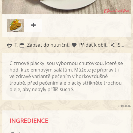
Tisk
Zapsat do nutričního diáře
Přidat k oblíbeným
Sdílet
Cizrnové placky jsou výbornou chuťovkou, které se
hodí k zeleninovým salátům. Můžete je připravit i
ve zdravé variantě pečením v horkovzdušné
troubě, před pečením ale placky stříkněte trochou
oleje, aby nebyly příliš suché.
REKLAMA
INGREDIENCE