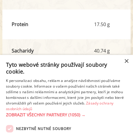
Protein
17.50 g
Sacharidy
40.74 g
z toho cukr
7.51 g
×
Tyto webové stránky používají soubory
cookie.
Tuk
14.61 g
K personalizaci obsahu, reklam a analýze návštěvnosti používáme
z toho nas. mastné kyseliny
2.94 g
soubory cookie. Informace o vašem používání našich stránek také
sdílíme s našimi reklamními a analytickými partnery, kteří je mohou
kombinovat s dalšími informacemi, které jste jim poskytli nebo které
shromáždili při vašem používání jejich služeb.
Zásady ochrany
Detailní rozpis
osobních údajů
ZOBRAZIT VŠECHNY PARTNERY
(1050) →
REKLAMA
NEZBYTNĚ NUTNÉ SOUBORY