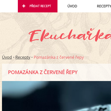
ÚVOD
RECEPT
PŘIDAT RECEPT
Úvod
•
Recepty
•
Pomazánka z červené řepy
POMAZÁNKA Z ČERVENÉ ŘEPY