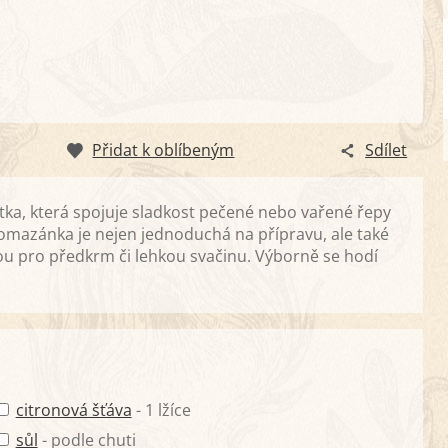
Přidat k oblíbeným
Sdílet
ka, která spojuje sladkost pečené nebo vařené řepy
omazánka je nejen jednoduchá na přípravu, ale také
lbou pro předkrm či lehkou svačinu. Výborně se hodí
citronová šťáva
- 1 lžíce
sůl
- podle chuti