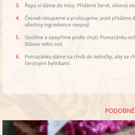
3.
Řepu si dáme do mísy. Přidáme žervé, olivový ole
4.
Česnek oloupeme a prolisujeme, poté přidáme 
všechny ingredience nespojí.
5.
Osolíme a opepříme podle chuti. Pomazánku oc
šťávou nebo solí.
6.
Pomazánku dáme na chvíli do ledničky, aby se 
čerstvými bylinkami.
PODOBNÉ 