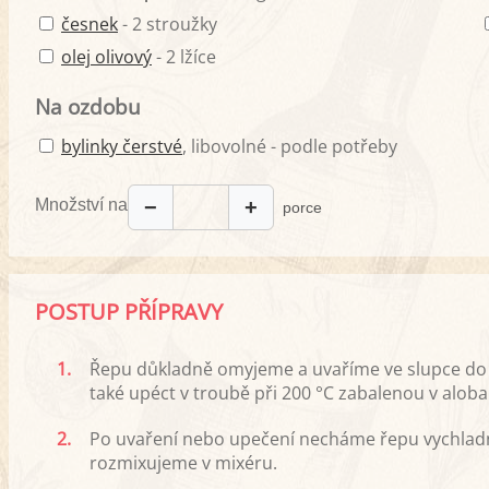
česnek
- 2 stroužky
olej olivový
- 2 lžíce
Na ozdobu
bylinky čerstvé
, libovolné - podle potřeby
Množství na
−
+
porce
POSTUP PŘÍPRAVY
1.
Řepu důkladně omyjeme a uvaříme ve slupce do m
také upéct v troubě při 200 °C zabalenou v alob
2.
Po uvaření nebo upečení necháme řepu vychlad
rozmixujeme v mixéru.