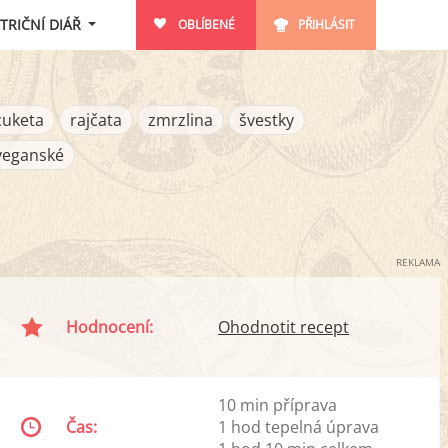
TRIČNÍ DIÁŘ
OBLÍBENÉ
PŘIHLÁSIT
cuketa
rajčata
zmrzlina
švestky
veganské
REKLAMA
Hodnocení:
Ohodnotit recept
10 min příprava
Čas:
1 hod tepelná úprava