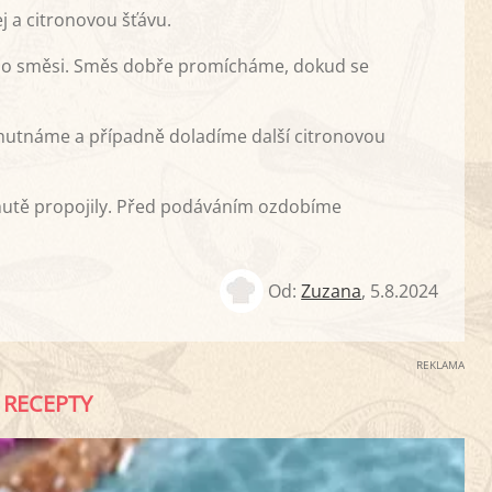
j a citronovou šťávu.
do směsi. Směs dobře promícháme, dokud se
hutnáme a případně doladíme další citronovou
chutě propojily. Před podáváním ozdobíme
Od:
Zuzana
,
5.8.2024
REKLAMA
RECEPTY