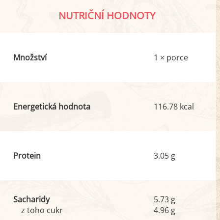
NUTRIČNÍ HODNOTY
Množství
1 × porce
Energetická hodnota
116.78 kcal
Protein
3.05 g
Sacharidy
5.73 g
z toho cukr
4.96 g