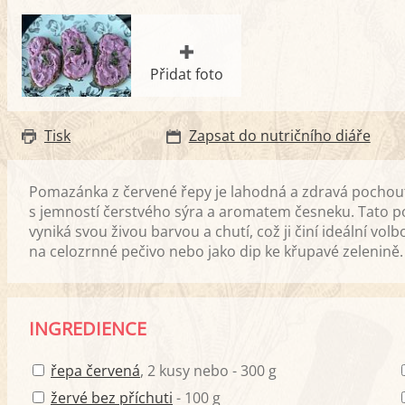
Přidat foto
Tisk
Zapsat do nutričního diáře
Pomazánka z červené řepy je lahodná a zdravá pochout
s jemností čerstvého sýra a aromatem česneku. Tato p
vyniká svou živou barvou a chutí, což ji činí ideální vo
na celozrnné pečivo nebo jako dip ke křupavé zelenině.
INGREDIENCE
řepa červená
, 2 kusy nebo - 300 g
žervé bez příchuti
- 100 g