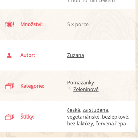
1 hod 10 min celkem
Množství:
5 × porce
Autor:
Zuzana
Pomazánky
Kategorie:
Zeleninové
česká
za studena
Štítky:
vegetariánské
bezlepkové
bez laktózy
červená řepa