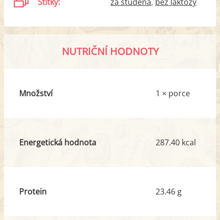
Štítky:
za studena
bez laktózy
NUTRIČNÍ HODNOTY
Množství
1 × porce
Energetická hodnota
287.40 kcal
Protein
23.46 g