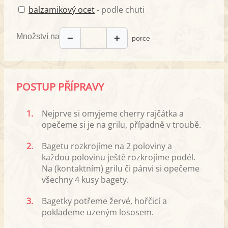
balzamikový ocet
- podle chuti
Množství na
−
+
porce
POSTUP PŘÍPRAVY
1.
Nejprve si omyjeme cherry rajčátka a
opečeme si je na grilu, případně v troubě.
2.
Bagetu rozkrojíme na 2 poloviny a
každou polovinu ještě rozkrojíme podél.
Na (kontaktním) grilu či pánvi si opečeme
všechny 4 kusy bagety.
3.
Bagetky potřeme žervé, hořčicí a
poklademe uzeným lososem.