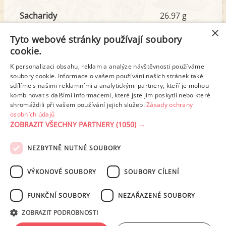
Sacharidy
26.97 g
z toho cukr
4.17 g
×
Tyto webové stránky používají soubory
cookie.
Tuk
8.98 g
K personalizaci obsahu, reklam a analýze návštěvnosti používáme
z toho nas. mastné kyseliny
3.19 g
soubory cookie. Informace o vašem používání našich stránek také
sdílíme s našimi reklamními a analytickými partnery, kteří je mohou
kombinovat s dalšími informacemi, které jste jim poskytli nebo které
shromáždili při vašem používání jejich služeb.
Zásady ochrany
Detailní rozpis
osobních údajů
ZOBRAZIT VŠECHNY PARTNERY
(1050) →
REKLAMA
NEZBYTNĚ NUTNÉ SOUBORY
PODMÍNKY UŽITÍ
ZÁSADY OCHRANY OSOBNÍCH ÚDAJŮ
KONTAKT
VÝKONOVÉ SOUBORY
SOUBORY CÍLENÍ
NASTAVENÍ COOKIES
FUNKČNÍ SOUBORY
NEZAŘAZENÉ SOUBORY
© 2003-2026 ekucharka.cz
, ISSN 2694-6866, jakékoli veřejné šíření obsahu
ZOBRAZIT PODROBNOSTI
tohoto serveru je bez písemného souhlasu provozovatele zakázáno.