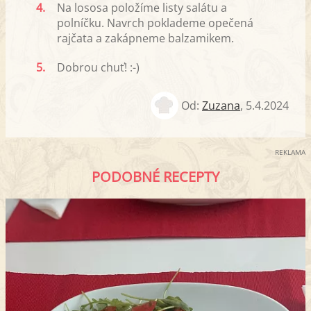
4.
Na lososa položíme listy salátu a
polníčku. Navrch poklademe opečená
rajčata a zakápneme balzamikem.
5.
Dobrou chuť! :-)
Od:
Zuzana
,
5.4.2024
REKLAMA
PODOBNÉ RECEPTY