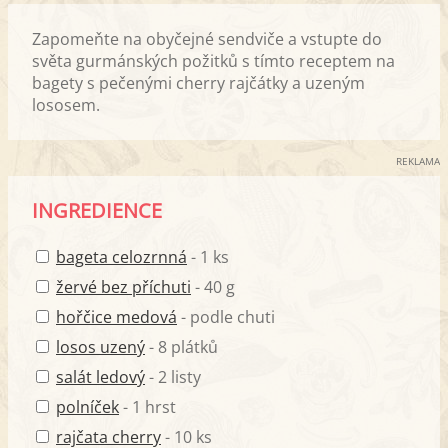
Zapomeňte na obyčejné sendviče a vstupte do
světa gurmánských požitků s tímto receptem na
bagety s pečenými cherry rajčátky a uzeným
lososem.
REKLAMA
INGREDIENCE
bageta celozrnná
- 1 ks
žervé bez příchuti
- 40 g
hořčice medová
- podle chuti
losos uzený
- 8 plátků
salát ledový
- 2 listy
polníček
- 1 hrst
rajčata cherry
- 10 ks