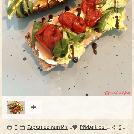
Tisk
Zapsat do nutričního diáře
Přidat k oblíbeným
Sdílet