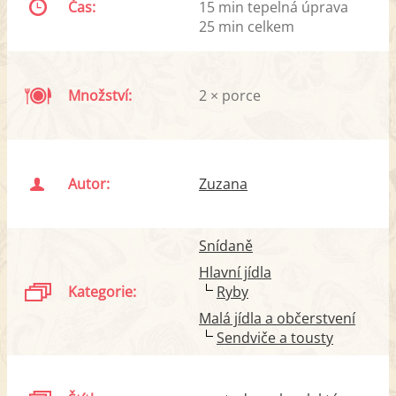
Čas:
15 min tepelná úprava
25 min celkem
Množství:
2 × porce
Autor:
Zuzana
Snídaně
Hlavní jídla
Kategorie:
Ryby
Malá jídla a občerstvení
Sendviče a tousty