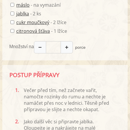
máslo
- na vymazání
jablka
- 2 ks
cukr moučkový
- 2 lžíce
citronová šťáva
- 1 lžíce
Množství na
−
+
porce
POSTUP PŘÍPRAVY
1.
Večer před tím, než začnete vařit,
namočte rozinky do rumu a nechte je
namáčet přes noc v lednici. Těsně před
přípravou je slijte a nechte okapat.
2.
Jako další věc si připravte jablka.
Oloupejte je a nakrájejte na malé