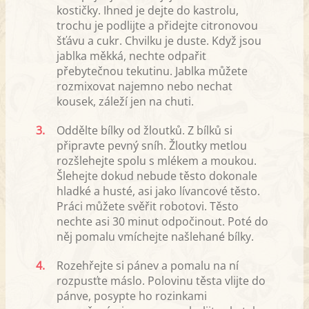
kostičky. Ihned je dejte do kastrolu,
trochu je podlijte a přidejte citronovou
šťávu a cukr. Chvilku je duste. Když jsou
jablka měkká, nechte odpařit
přebytečnou tekutinu. Jablka můžete
rozmixovat najemno nebo nechat
kousek, záleží jen na chuti.
3.
Oddělte bílky od žloutků. Z bílků si
připravte pevný sníh. Žloutky metlou
rozšlehejte spolu s mlékem a moukou.
Šlehejte dokud nebude těsto dokonale
hladké a husté, asi jako lívancové těsto.
Práci můžete svěřit robotovi. Těsto
nechte asi 30 minut odpočinout. Poté do
něj pomalu vmíchejte našlehané bílky.
4.
Rozehřejte si pánev a pomalu na ní
rozpusťte máslo. Polovinu těsta vlijte do
pánve, posypte ho rozinkami