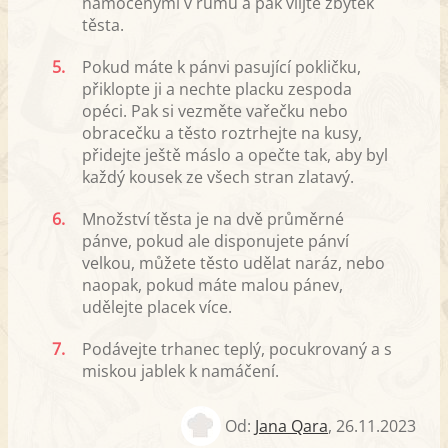
namočenými v rumu a pak vlijte zbytek
těsta.
5.
Pokud máte k pánvi pasující pokličku,
přiklopte ji a nechte placku zespoda
opéci. Pak si vezměte vařečku nebo
obracečku a těsto roztrhejte na kusy,
přidejte ještě máslo a opečte tak, aby byl
každý kousek ze všech stran zlatavý.
6.
Množství těsta je na dvě průměrné
pánve, pokud ale disponujete pánví
velkou, můžete těsto udělat naráz, nebo
naopak, pokud máte malou pánev,
udělejte placek více.
7.
Podávejte trhanec teplý, pocukrovaný a s
miskou jablek k namáčení.
Od:
Jana Qara
,
26.11.2023