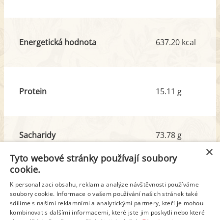
Energetická hodnota
637.20 kcal
Protein
15.11 g
Sacharidy
73.78 g
z toho cukr
24.32 g
×
Tyto webové stránky používají soubory
cookie.
Tuk
30.72 g
K personalizaci obsahu, reklam a analýze návštěvnosti používáme
soubory cookie. Informace o vašem používání našich stránek také
z toho nas. mastné kyseliny
17.39 g
sdílíme s našimi reklamními a analytickými partnery, kteří je mohou
kombinovat s dalšími informacemi, které jste jim poskytli nebo které