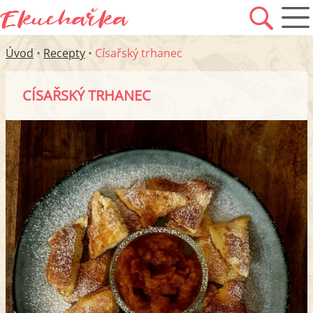
Úvod
•
Recepty
•
Císařský trhanec
CÍSAŘSKÝ TRHANEC