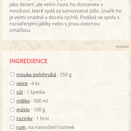
jako dezert, ale velmi často ho dostanete v
množství, které vydá za samostatné jídlo. Uvařit ho
je velmi snadné a docela rychlé. Podává se spolu s
rozvařenými jablky nebo s jinou ovocnou
omáčkou.
REKLAMA
INGREDIENCE
mouka polohrubá
- 250 g
vejce
- 4 ks
sůl
- 1 špetka
mléko
- 500 ml
máslo
- 100 g
rozinky
- 1 hrst
rum
, na namočení rozinek