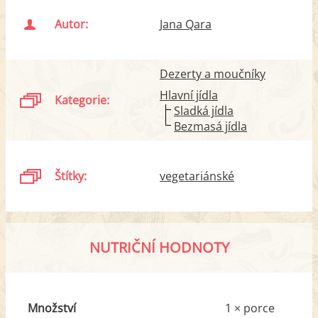
Autor:
Jana Qara
Dezerty a moučníky
Hlavní jídla
Kategorie:
Sladká jídla
Bezmasá jídla
Štítky:
vegetariánské
NUTRIČNÍ HODNOTY
Množství
1 × porce