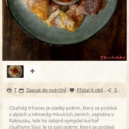
Tisk
Zapsat do nutričního diáře
Přidat k oblíbeným
Sdílet
Císařský trhanec je sladký pokrm, který se podává
v alpách a německy mluvících zemích, zejména v
Rakousku, kde ho údajně vymyslel kuchař
císařovny Sissi. Je to sytý pokrm, který se podává