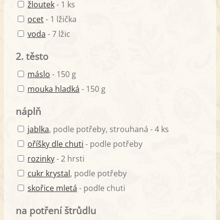
žloutek
- 1 ks
ocet
- 1 lžička
voda
- 7 lžic
2. těsto
máslo
- 150 g
mouka hladká
- 150 g
náplň
jablka
, podle potřeby, strouhaná - 4 ks
oříšky dle chuti
- podle potřeby
rozinky
- 2 hrsti
cukr krystal
, podle potřeby
skořice mletá
- podle chuti
na potření štrůdlu