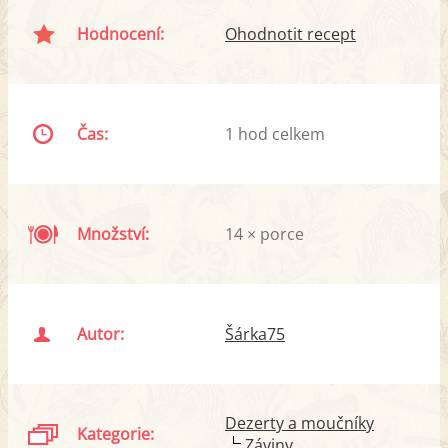
Hodnocení:
Ohodnotit recept
Čas:
1 hod celkem
Množství:
14 × porce
Autor:
Šárka75
Dezerty a moučníky
Kategorie:
Záviny