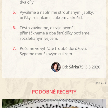
dva díly.
5.
Vyválíme a naplníme strouhanými jablky,
oříšky, rozinkami, cukrem a skořicí.
6.
Těsto zavineme, okraje pevně
přimáčkneme a oba štrůdlíky potřeme
rozšlehaným vejcem.
7.
Pečeme ve vyhřáté troubě dorůžova.
Sypeme moučkovým cukrem.
Od:
Šárka75
,
3.3.2020
REKLAMA
PODOBNÉ RECEPTY