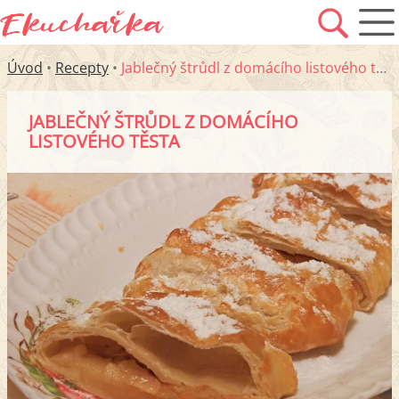
Úvod
•
Recepty
•
Jablečný štrůdl z domácího listového těsta
JABLEČNÝ ŠTRŮDL Z DOMÁCÍHO
LISTOVÉHO TĚSTA