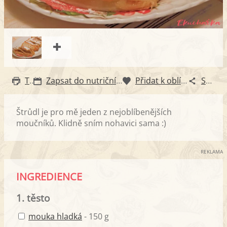
Tisk
Zapsat do nutričního diáře
Přidat k oblíbeným
Sdílet
Štrůdl je pro mě jeden z nejoblíbenějších
moučníků. Klidně sním nohavici sama :)
REKLAMA
INGREDIENCE
1. těsto
mouka hladká
- 150 g