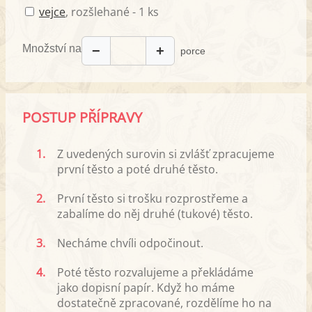
vejce
, rozšlehané - 1 ks
Množství na
−
+
porce
POSTUP PŘÍPRAVY
1.
Z uvedených surovin si zvlášť zpracujeme
první těsto a poté druhé těsto.
2.
První těsto si trošku rozprostřeme a
zabalíme do něj druhé (tukové) těsto.
3.
Necháme chvíli odpočinout.
4.
Poté těsto rozvalujeme a překládáme
jako dopisní papír. Když ho máme
dostatečně zpracované, rozdělíme ho na