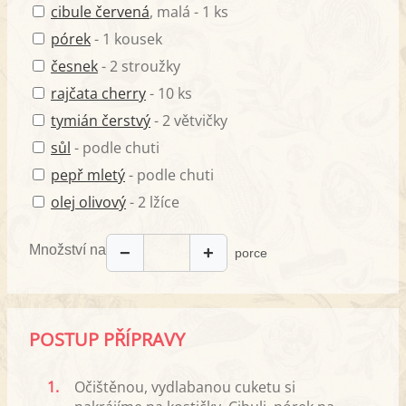
cibule červená
, malá - 1 ks
pórek
- 1 kousek
česnek
- 2 stroužky
rajčata cherry
- 10 ks
tymián čerstvý
- 2 větvičky
sůl
- podle chuti
pepř mletý
- podle chuti
olej olivový
- 2 lžíce
Množství na
−
+
porce
POSTUP PŘÍPRAVY
1.
Očištěnou, vydlabanou cuketu si