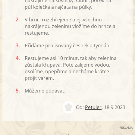
nakrájíme na kostičky. Cibuli, pórek na
půl kolečka a rajčata na půlky.
2.
V hrnci rozehřejeme olej, všechnu
nakrájenou zeleninu vložíme do hrnce a
restujeme.
3.
Přidáme prolisovaný česnek a tymián.
4.
Restujeme asi 10 minut, tak aby zelenina
zůstala křupavá. Poté zalijeme vodou,
osolíme, opepříme a necháme krátce
projít varem.
5.
Můžeme podávat.
Od:
Petuler
,
18.9.2023
REKLAMA