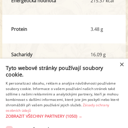
Energetická hodnota
215.37 kcal
Protein
3.48 g
Sacharidy
16.09 g
z toho cukr
5.69 g
×
Tyto webové stránky používají soubory
cookie.
Tuk
14.19 g
K personalizaci obsahu, reklam a analýze návštěvnosti používáme
z toho nas. mastné kyseliny
1.99 g
soubory cookie. Informace o vašem používání našich stránek také
sdílíme s našimi reklamními a analytickými partnery, kteří je mohou
kombinovat s dalšími informacemi, které jste jim poskytli nebo které
shromáždili při vašem používání jejich služeb.
Zásady ochrany
Detailní rozpis
osobních údajů
ZOBRAZIT VŠECHNY PARTNERY
(1050) →
REKLAMA