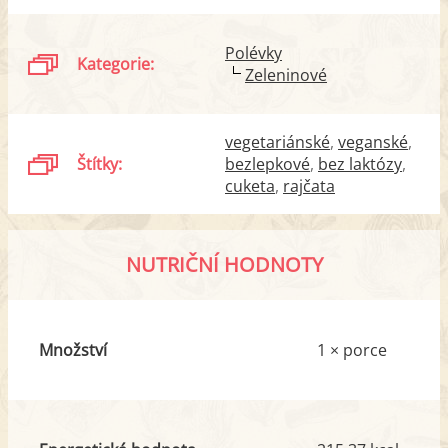
Polévky
Kategorie:
Zeleninové
vegetariánské
veganské
Štítky:
bezlepkové
bez laktózy
cuketa
rajčata
NUTRIČNÍ HODNOTY
Množství
1 × porce