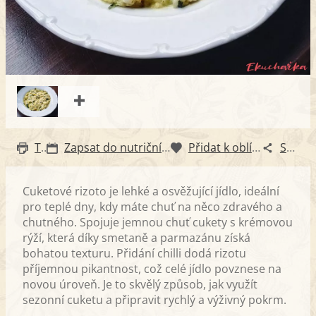
Tisk
Zapsat do nutričního diáře
Přidat k oblíbeným
Sdílet
Cuketové rizoto je lehké a osvěžující jídlo, ideální
pro teplé dny, kdy máte chuť na něco zdravého a
chutného. Spojuje jemnou chuť cukety s krémovou
rýží, která díky smetaně a parmazánu získá
bohatou texturu. Přidání chilli dodá rizotu
příjemnou pikantnost, což celé jídlo povznese na
novou úroveň. Je to skvělý způsob, jak využít
sezonní cuketu a připravit rychlý a výživný pokrm.