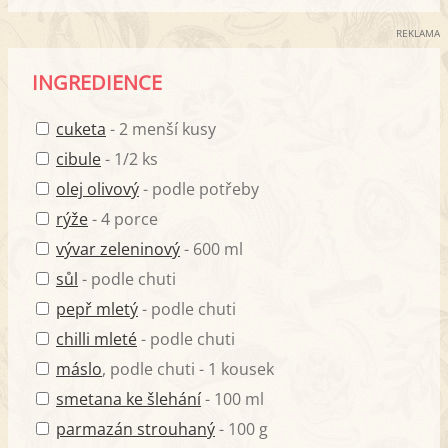
REKLAMA
INGREDIENCE
cuketa
- 2 menší kusy
cibule
- 1/2 ks
olej olivový
- podle potřeby
rýže
- 4 porce
vývar zeleninový
- 600 ml
sůl
- podle chuti
pepř mletý
- podle chuti
chilli mleté
- podle chuti
máslo
, podle chuti - 1 kousek
smetana ke šlehání
- 100 ml
parmazán strouhaný
- 100 g