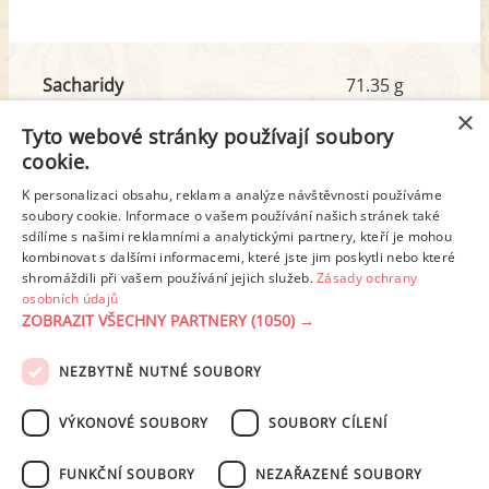
Sacharidy
71.35 g
z toho cukr
3.63 g
×
Tyto webové stránky používají soubory
cookie.
Tuk
17.77 g
K personalizaci obsahu, reklam a analýze návštěvnosti používáme
soubory cookie. Informace o vašem používání našich stránek také
z toho nas. mastné kyseliny
10.47 g
sdílíme s našimi reklamními a analytickými partnery, kteří je mohou
kombinovat s dalšími informacemi, které jste jim poskytli nebo které
shromáždili při vašem používání jejich služeb.
Zásady ochrany
Detailní rozpis
osobních údajů
ZOBRAZIT VŠECHNY PARTNERY
(1050) →
REKLAMA
NEZBYTNĚ NUTNÉ SOUBORY
PODMÍNKY UŽITÍ
ZÁSADY OCHRANY OSOBNÍCH ÚDAJŮ
KONTAKT
VÝKONOVÉ SOUBORY
SOUBORY CÍLENÍ
NASTAVENÍ COOKIES
FUNKČNÍ SOUBORY
NEZAŘAZENÉ SOUBORY