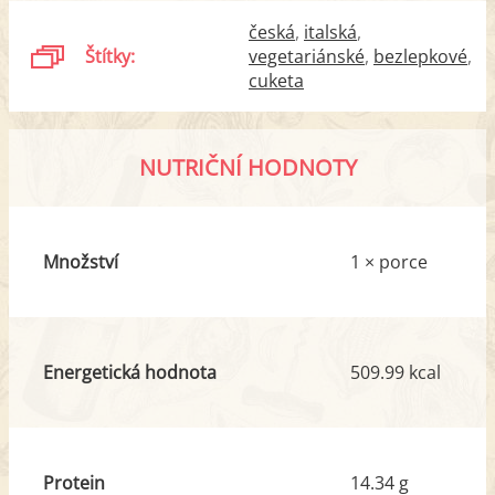
česká
italská
Štítky:
vegetariánské
bezlepkové
cuketa
NUTRIČNÍ HODNOTY
Množství
1 × porce
Energetická hodnota
509.99 kcal
Protein
14.34 g