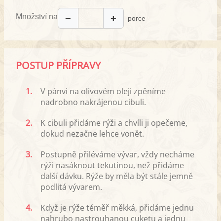
Množství na
−
+
porce
POSTUP PŘÍPRAVY
1.
V pánvi na olivovém oleji zpěníme
nadrobno nakrájenou cibuli.
2.
K cibuli přidáme rýži a chvíli ji opečeme,
dokud nezačne lehce vonět.
3.
Postupně přiléváme vývar, vždy necháme
rýži nasáknout tekutinou, než přidáme
další dávku. Rýže by měla být stále jemně
podlitá vývarem.
4.
Když je rýže téměř měkká, přidáme jednu
nahrubo nastrouhanou cuketu a jednu