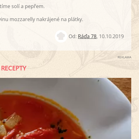
íme solí a pepřem.
nu mozzarelly nakrájené na plátky.
Od:
Ráďa 78
,
10.10.2019
REKLAMA
RECEPTY