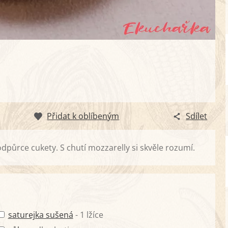
Přidat k oblíbeným
Sdílet
 odpůrce cukety. S chutí mozzarelly si skvěle rozumí.
saturejka sušená
- 1 lžíce