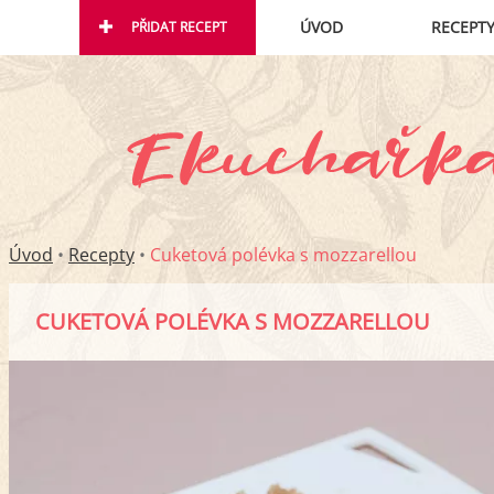
ÚVOD
RECEPT
PŘIDAT RECEPT
Úvod
•
Recepty
•
Cuketová polévka s mozzarellou
CUKETOVÁ POLÉVKA S MOZZARELLOU