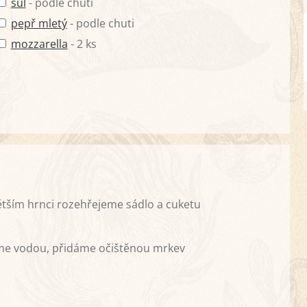
sůl
- podle chuti
pepř mletý
- podle chuti
mozzarella
- 2 ks
ětším hrnci rozehřejeme sádlo a cuketu
me vodou, přidáme očištěnou mrkev