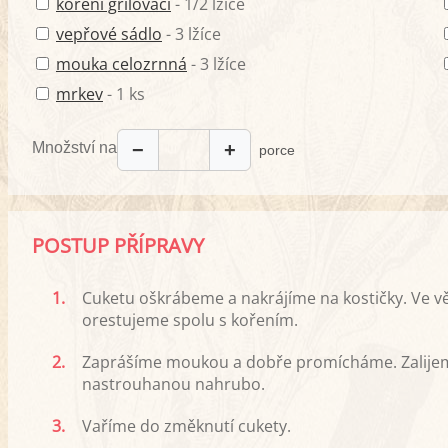
koření grilovací
- 1/2 lžíce
vepřové sádlo
- 3 lžíce
mouka celozrnná
- 3 lžíce
mrkev
- 1 ks
Množství na
−
+
porce
POSTUP PŘÍPRAVY
1.
Cuketu oškrábeme a nakrájíme na kostičky. Ve v
orestujeme spolu s kořením.
2.
Zaprášíme moukou a dobře promícháme. Zalije
nastrouhanou nahrubo.
3.
Vaříme do změknutí cukety.