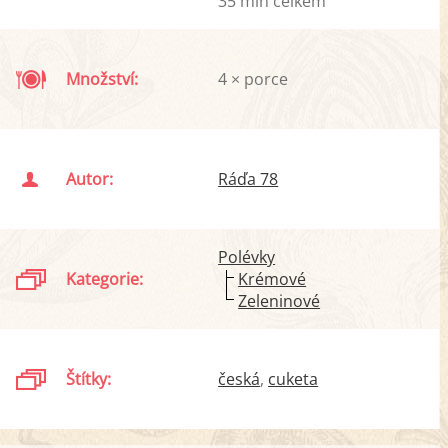
35 min celkem
Množství:
4 × porce
Autor:
Ráďa 78
Polévky
Kategorie:
Krémové
Zeleninové
Štítky:
česká
cuketa