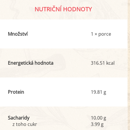
NUTRIČNÍ HODNOTY
Množství
1 × porce
Energetická hodnota
316.51 kcal
Protein
19.81 g
Sacharidy
10.00 g
z toho cukr
3.99 g