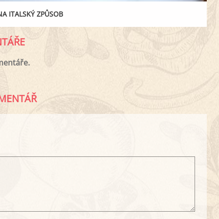
A ITALSKÝ ZPŮSOB
TÁŘE
mentáře.
MENTÁŘ