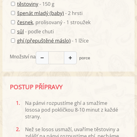
těstoviny
- 150 g
špenát mladý (baby)
- 2 hrsti
česnek
, prolisovaný - 1 stroužek
sůl
- podle chuti
ghí (přepuštěné máslo)
- 1 lžíce
Množství na
−
+
porce
POSTUP PŘÍPRAVY
1.
Na pánvi rozpustíme ghí a smažíme
lososa pod pokličkou 8-10 minut z každé
strany.
2.
Než se losos usmaží, uvaříme těstoviny a
zvlášť na pánvi rozpustíme ghí, necháme