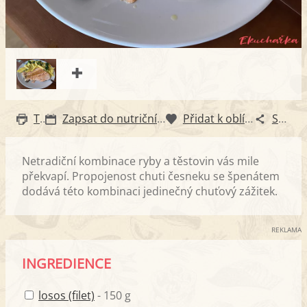
Tisk
Zapsat do nutričního diáře
Přidat k oblíbeným
Sdílet
Netradiční kombinace ryby a těstovin vás mile
překvapí. Propojenost chuti česneku se špenátem
dodává této kombinaci jedinečný chuťový zážitek.
REKLAMA
INGREDIENCE
losos (filet)
- 150 g