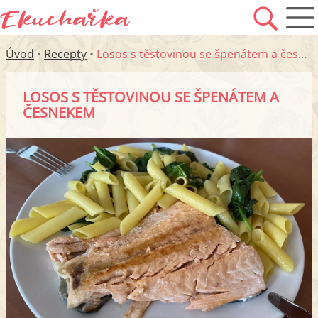
Úvod
•
Recepty
•
Losos s těstovinou se špenátem a česnekem
LOSOS S TĚSTOVINOU SE ŠPENÁTEM A
ČESNEKEM