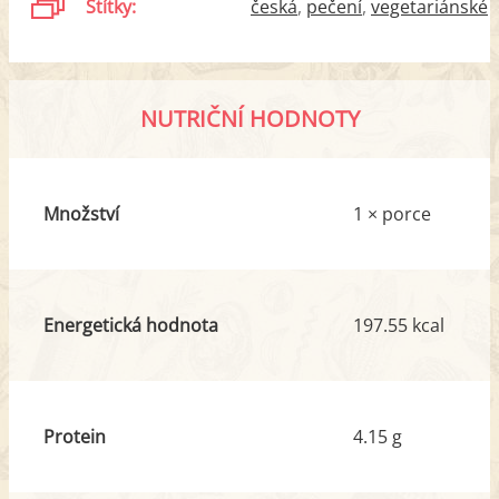
Štítky:
česká
pečení
vegetariánské
NUTRIČNÍ HODNOTY
Množství
1 × porce
Energetická hodnota
197.55 kcal
Protein
4.15 g