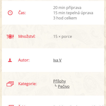
20 min příprava
Čas:
15 min tepelná úprava
3 hod celkem
Množství:
15 × porce
Autor:
Iva V
Přílohy
Kategorie:
Pečivo