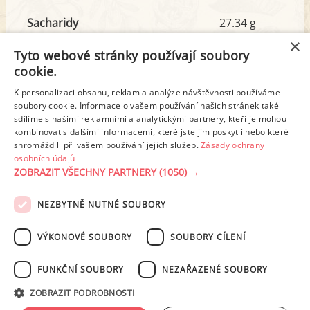
Sacharidy
27.34 g
z toho cukr
0.12 g
×
Tyto webové stránky používají soubory
cookie.
Tuk
7.26 g
K personalizaci obsahu, reklam a analýze návštěvnosti používáme
z toho nas. mastné kyseliny
2.62 g
soubory cookie. Informace o vašem používání našich stránek také
sdílíme s našimi reklamními a analytickými partnery, kteří je mohou
kombinovat s dalšími informacemi, které jste jim poskytli nebo které
shromáždili při vašem používání jejich služeb.
Zásady ochrany
Detailní rozpis
osobních údajů
ZOBRAZIT VŠECHNY PARTNERY
(1050) →
REKLAMA
NEZBYTNĚ NUTNÉ SOUBORY
PODMÍNKY UŽITÍ
ZÁSADY OCHRANY OSOBNÍCH ÚDAJŮ
KONTAKT
VÝKONOVÉ SOUBORY
SOUBORY CÍLENÍ
NASTAVENÍ COOKIES
FUNKČNÍ SOUBORY
NEZAŘAZENÉ SOUBORY
© 2003-2026 ekucharka.cz
, ISSN 2694-6866, jakékoli veřejné šíření obsahu
ZOBRAZIT PODROBNOSTI
tohoto serveru je bez písemného souhlasu provozovatele zakázáno.