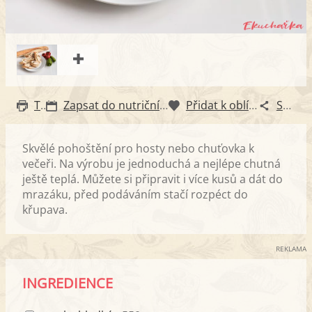
Tisk
Zapsat do nutričního diáře
Přidat k oblíbeným
Sdílet
Skvělé pohoštění pro hosty nebo chuťovka k
večeři. Na výrobu je jednoduchá a nejlépe chutná
ještě teplá. Můžete si připravit i více kusů a dát do
mrazáku, před podáváním stačí rozpéct do
křupava.
REKLAMA
INGREDIENCE