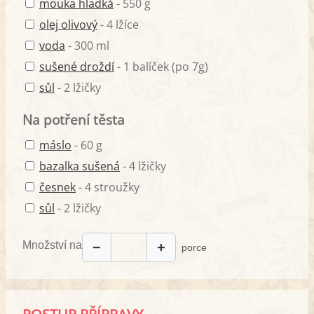
mouka hladká
- 550 g
olej olivový
- 4 lžíce
voda
- 300 ml
sušené droždí
- 1 balíček (po 7g)
sůl
- 2 lžičky
Na potření těsta
máslo
- 60 g
bazalka sušená
- 4 lžičky
česnek
- 4 stroužky
sůl
- 2 lžičky
Množství na
−
+
porce