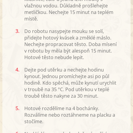
vlažnou vodou. Důkladně prošlehejte
metličkou. Nechejte 15 minut na teplém
místě.
3.
Do robotu nasypejte mouku se solí,
přidejte hotový kvásek a změklé máslo.
Nechejte propracovat těsto. Doba mísení
v robotu by měla být alespoň 15 minut.
Hotové těsto nebude lepit.
4.
Dejte pod utěrku a nechejte hodinu
kynout. Jednou promíchejte asi po půl
hodině. Kdo spěchá, může kynutí urychlit
v troubě na 35 °C. Pod utěrkou v teplé
troubě těsto nakyne za 30 minut.
5.
Hotové rozdělíme na 4 bochánky.
Rozválíme nebo roztáhneme na placku a
stočíme.