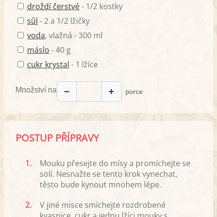
droždí čerstvé
- 1/2 kostky
sůl
- 2 a 1/2 lžičky
voda
, vlažná - 300 ml
máslo
- 40 g
cukr krystal
- 1 lžíce
Množství na
−
+
porce
POSTUP PŘÍPRAVY
1.
Mouku přesejte do mísy a promíchejte se
solí. Nesnažte se tento krok vynechat,
těsto bude kynout mnohem lépe.
2.
V jiné misce smíchejte rozdrobené
kvasnice, cukr a jednu lžíci mouky s