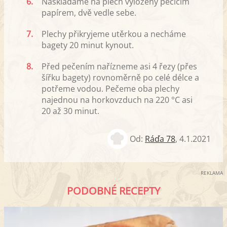
6.
Naskládáme na plech vyložený pečícím
papírem, dvě vedle sebe.
7.
Plechy přikryjeme utěrkou a necháme
bagety 20 minut kynout.
8.
Před pečením nařízneme asi 4 řezy (přes
šířku bagety) rovnoměrně po celé délce a
potřeme vodou. Pečeme oba plechy
najednou na horkovzduch na 220 °C asi
20 až 30 minut.
Od:
Ráďa 78
,
4.1.2021
REKLAMA
PODOBNÉ RECEPTY