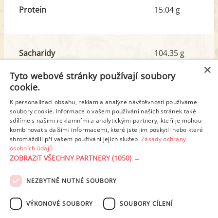
Protein
15.04 g
Sacharidy
104.35 g
z toho cukr
3.50 g
×
Tyto webové stránky používají soubory
cookie.
Tuk
9.60 g
K personalizaci obsahu, reklam a analýze návštěvnosti používáme
z toho nas. mastné kyseliny
5.37 g
soubory cookie. Informace o vašem používání našich stránek také
sdílíme s našimi reklamními a analytickými partnery, kteří je mohou
kombinovat s dalšími informacemi, které jste jim poskytli nebo které
shromáždili při vašem používání jejich služeb.
Zásady ochrany
Detailní rozpis
osobních údajů
ZOBRAZIT VŠECHNY PARTNERY
(1050) →
REKLAMA
NEZBYTNĚ NUTNÉ SOUBORY
PODMÍNKY UŽITÍ
ZÁSADY OCHRANY OSOBNÍCH ÚDAJŮ
KONTAKT
VÝKONOVÉ SOUBORY
SOUBORY CÍLENÍ
NASTAVENÍ COOKIES