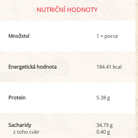
NUTRIČNÍ HODNOTY
Množství
1 × porce
Energetická hodnota
184.41 kcal
Protein
5.38 g
Sacharidy
34.79 g
z toho cukr
0.40 g