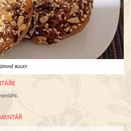
OZRNNÉ BULKY
TÁŘE
mentáře.
MENTÁŘ