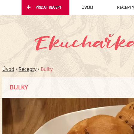
ÚVOD
RECEPT
PŘIDAT RECEPT
Úvod
•
Recepty
•
Bulky
BULKY