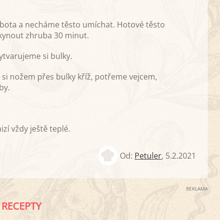
obota a necháme těsto umíchat. Hotové těsto
kynout zhruba 30 minut.
ytvarujeme si bulky.
 si nožem přes bulky kříž, potřeme vejcem,
by.
í vždy ještě teplé.
Od:
Petuler
,
5.2.2021
REKLAMA
RECEPTY