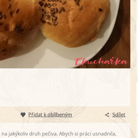
Přidat k oblíbeným
Sdílet
na jakýkoliv druh pečiva. Abych si práci usnadnila,