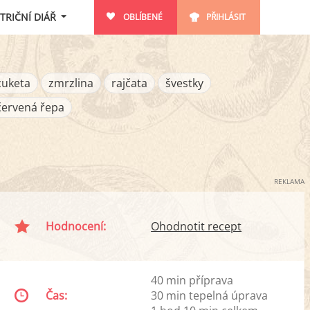
TRIČNÍ DIÁŘ
OBLÍBENÉ
PŘIHLÁSIT
cuketa
zmrzlina
rajčata
švestky
červená řepa
REKLAMA
Hodnocení:
Ohodnotit recept
40 min příprava
Čas:
30 min tepelná úprava