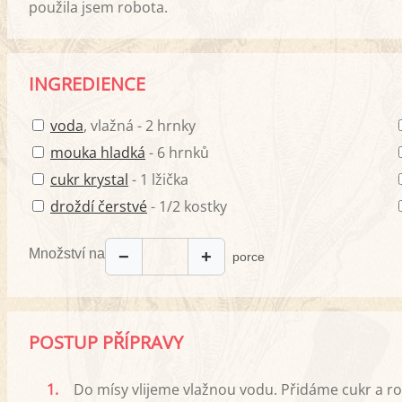
použila jsem robota.
INGREDIENCE
voda
, vlažná - 2 hrnky
mouka hladká
- 6 hrnků
cukr krystal
- 1 lžička
droždí čerstvé
- 1/2 kostky
Množství na
−
+
porce
POSTUP PŘÍPRAVY
1.
Do mísy vlijeme vlažnou vodu. Přidáme cukr a r