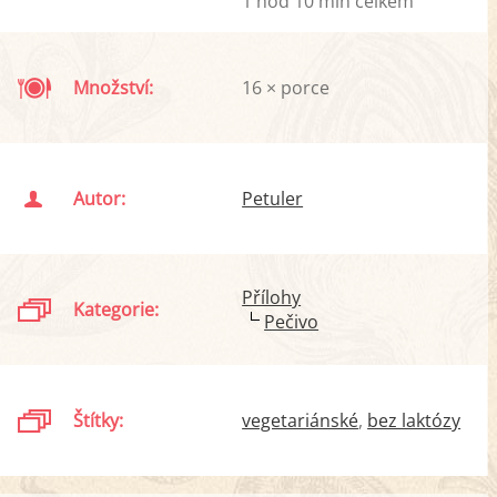
1 hod 10 min celkem
Množství:
16 × porce
Autor:
Petuler
Přílohy
Kategorie:
Pečivo
Štítky:
vegetariánské
bez laktózy