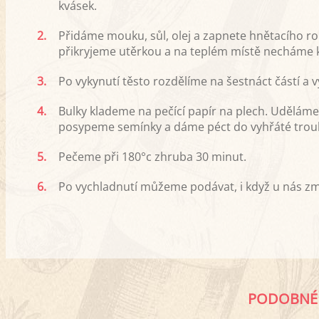
kvásek.
2.
Přidáme mouku, sůl, olej a zapnete hnětacího r
přikryjeme utěrkou a na teplém místě necháme 
3.
Po vykynutí těsto rozdělíme na šestnáct částí a v
4.
Bulky klademe na pečící papír na plech. Uděláme
posypeme semínky a dáme péct do vyhřáté trou
5.
Pečeme při 180°c zhruba 30 minut.
6.
Po vychladnutí můžeme podávat, i když u nás zmiz
PODOBNÉ 