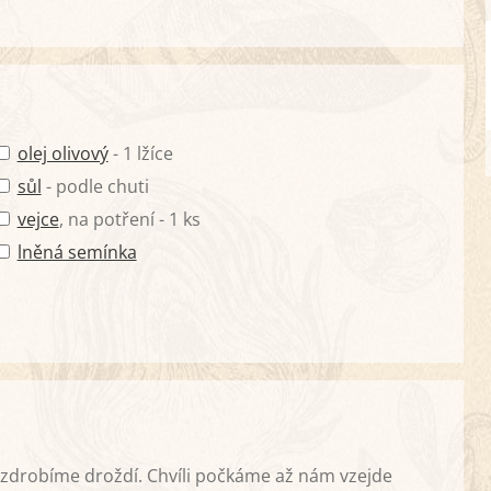
olej olivový
- 1 lžíce
sůl
- podle chuti
vejce
, na potření - 1 ks
lněná semínka
ozdrobíme droždí. Chvíli počkáme až nám vzejde