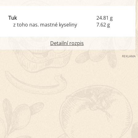
Tuk
24.81 g
z toho nas. mastné kyseliny
7.62 g
Detailní rozpis
REKLAMA