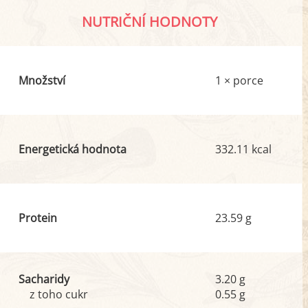
NUTRIČNÍ HODNOTY
Množství
1 × porce
Energetická hodnota
332.11 kcal
Protein
23.59 g
Sacharidy
3.20 g
z toho cukr
0.55 g