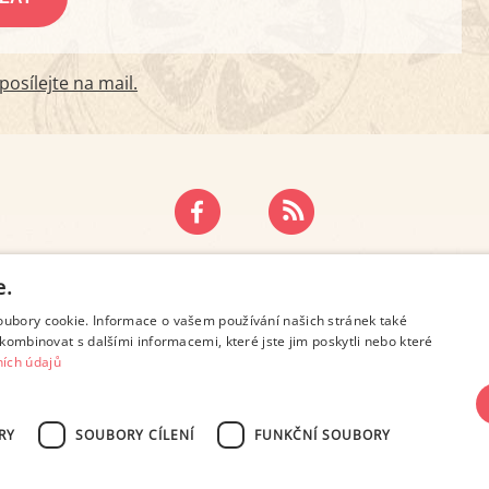
osílejte na mail.
ZÁSADY OCHRANY OSOBNÍCH ÚDAJŮ
KONTAKT
e.
oubory cookie. Informace o vašem používání našich stránek také
kombinovat s dalšími informacemi, které jste jim poskytli nebo které
ích údajů
RY
SOUBORY CÍLENÍ
FUNKČNÍ SOUBORY
SN 2694-6866, jakékoli veřejné šíření obsahu tohoto serveru je bez písemného s