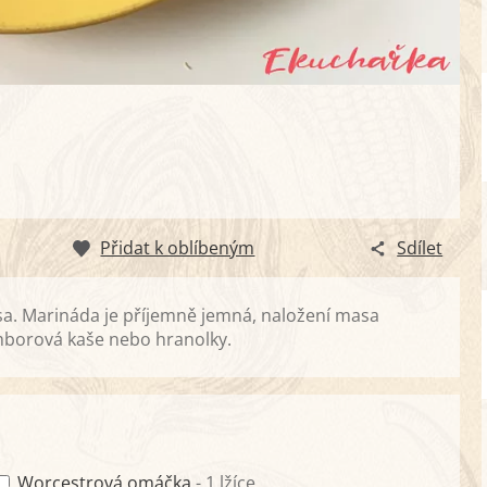
Přidat k oblíbeným
Sdílet
a. Marináda je příjemně jemná, naložení masa
ramborová kaše nebo hranolky.
Worcestrová omáčka
- 1 lžíce