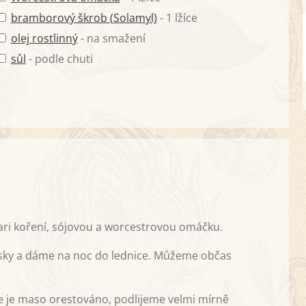
bramborový škrob (Solamyl)
- 1 lžíce
olej rostlinný
- na smažení
sůl
- podle chuti
ari koření, sójovou a worcestrovou omáčku.
ky a dáme na noc do lednice. Můžeme občas
le je maso orestováno, podlijeme velmi mírně