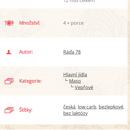
12 hod celkem
Množství:
4 × porce
Autor:
Ráďa 78
Hlavní jídla
Kategorie:
Maso
Vepřové
česká
low carb
bezlepkové
Štítky:
bez laktózy