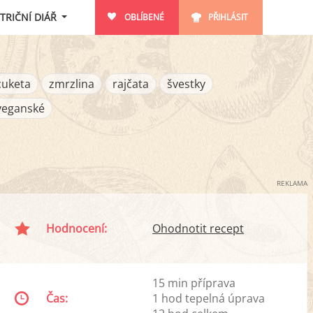
TRIČNÍ DIÁŘ
OBLÍBENÉ
PŘIHLÁSIT
cuketa
zmrzlina
rajčata
švestky
veganské
REKLAMA
Hodnocení:
Ohodnotit recept
15 min příprava
Čas:
1 hod tepelná úprava