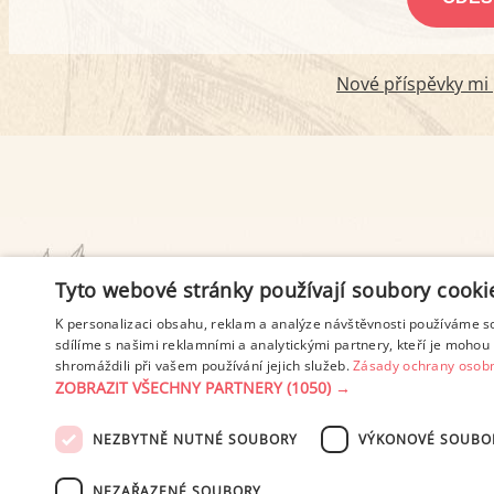
Nové příspěvky mi p
PODMÍNKY UŽITÍ
Tyto webové stránky používají soubory cooki
K personalizaci obsahu, reklam a analýze návštěvnosti používáme s
sdílíme s našimi reklamními a analytickými partnery, kteří je mohou 
shromáždili při vašem používání jejich služeb.
Zásady ochrany osobn
ZOBRAZIT VŠECHNY PARTNERY
(1050) →
NEZBYTNĚ NUTNÉ SOUBORY
VÝKONOVÉ SOUBO
© 2003-2026 ekucharka.cz
, IS
NEZAŘAZENÉ SOUBORY