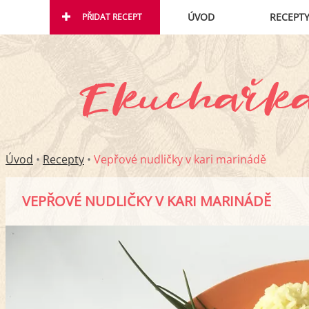
ÚVOD
RECEPT
PŘIDAT RECEPT
Úvod
•
Recepty
•
Vepřové nudličky v kari marinádě
VEPŘOVÉ NUDLIČKY V KARI MARINÁDĚ