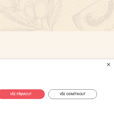
×
NASTAVENÍ COOKIES
VŠE PŘIJMOUT
VŠE ODMÍTNOUT
ouhlasu provozovatele zakázáno.