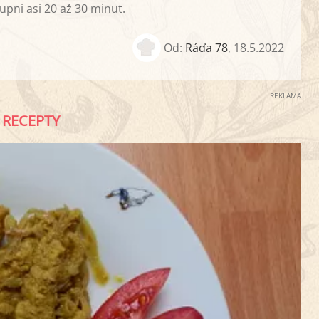
pni asi 20 až 30 minut.
Od:
Ráďa 78
,
18.5.2022
REKLAMA
RECEPTY