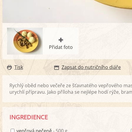
Přidat foto
Tisk
Zapsat do nutričního diáře
Rychlý oběd nebo večeře ze šťavnatého vepřového mas
urychlí přípravu. Jako příloha se nejlépe hodí rýže, b
INGREDIENCE
vepřová pečeně
- 500 g