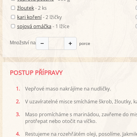
žloutek
- 2 ks
kari koření
- 2 lžičky
sojová omáčka
- 1 lžíce
Množství na
−
+
porce
POSTUP PŘÍPRAVY
1.
Vepřové maso nakrájíme na nudličky.
2.
V uzavíratelné misce smícháme škrob, žloutky, k
3.
Maso promícháme s marinádou, zavřeme do mis
protřepat nebo otočit na víčko.
4.
Restujeme na rozehřátém oleji, posolíme. Jakmi