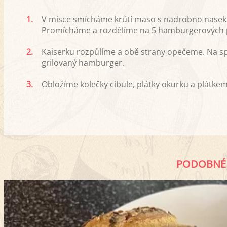
1.
V misce smícháme krůtí maso s nadrobno naseka
Promícháme a rozdělíme na 5 hamburgerových pl
2.
Kaiserku rozpůlíme a obě strany opečeme. Na 
grilovaný hamburger.
3.
Obložíme kolečky cibule, plátky okurku a plátke
PODOBNÉ 