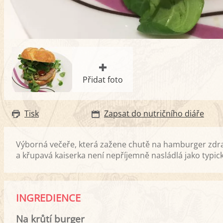
Přidat foto
Tisk
Zapsat do nutričního diáře
Výborná večeře, která zažene chutě na hamburger zdra
a křupavá kaiserka není nepříjemně nasládlá jako typ
INGREDIENCE
Na krůtí burger