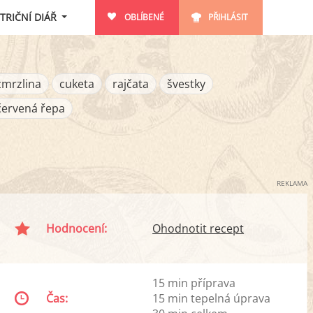
TRIČNÍ DIÁŘ
OBLÍBENÉ
PŘIHLÁSIT
zmrzlina
cuketa
rajčata
švestky
červená řepa
REKLAMA
Hodnocení:
Ohodnotit recept
15 min příprava
Čas:
15 min tepelná úprava