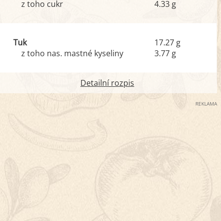
z toho cukr
4.33 g
Tuk
17.27 g
z toho nas. mastné kyseliny
3.77 g
Detailní rozpis
REKLAMA