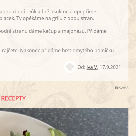
nou cibulí. Důkladně osolíme a opepříme.
acek. Ty opékáme na grilu z obou stran.
spodní stranu dáme kečup a majonézu. Přidáme
m rajčete. Nakonec přidáme hrst omytého polníčku.
Od:
Iva V
,
17.9.2021
REKLAMA
RECEPTY