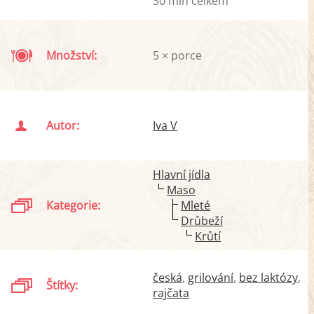
30 min celkem
Množství:
5 × porce
Autor:
Iva V
Hlavní jídla
Maso
Kategorie:
Mleté
Drůbeží
Krůtí
česká
grilování
bez laktózy
Štítky:
rajčata