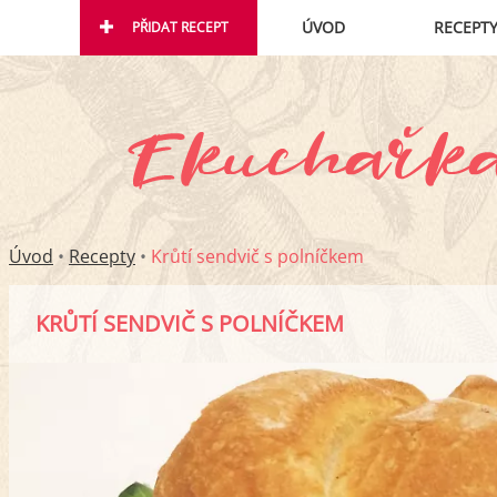
ÚVOD
RECEPT
PŘIDAT RECEPT
Úvod
•
Recepty
•
Krůtí sendvič s polníčkem
KRŮTÍ SENDVIČ S POLNÍČKEM