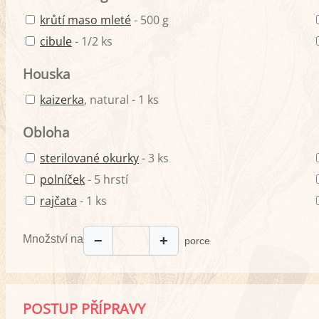
krůtí maso mleté
- 500 g
cibule
- 1/2 ks
Houska
kaizerka
, natural - 1 ks
Obloha
sterilované okurky
- 3 ks
polníček
- 5 hrstí
rajčata
- 1 ks
Množství na
−
+
porce
POSTUP PŘÍPRAVY