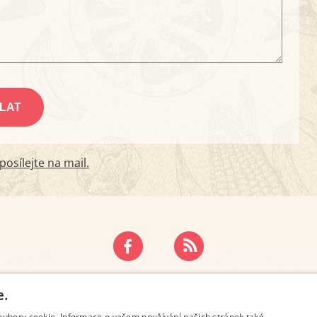
osílejte na mail.
ZÁSADY OCHRANY OSOBNÍCH ÚDAJŮ
KONTAKT
e.
oubory cookie. Informace o vašem používání našich stránek také