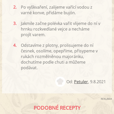
2.
Po vyškvaření, zalijeme vařící vodou z
varné konve, přidáme bujón.
3.
Jakmile začne polévka vařit vlijeme do ní v
hrnku rozkvedlané vejce a necháme
projít varem.
4.
Odstavíme z plotny, prolisujeme do ní
česnek, osolíme, opepříme, přisypeme v
rukách rozmělněnou majoránku,
dochutíme podle chuti a můžeme
podávat.
Od:
Petuler
,
9.8.2021
REKLAMA
PODOBNÉ RECEPTY