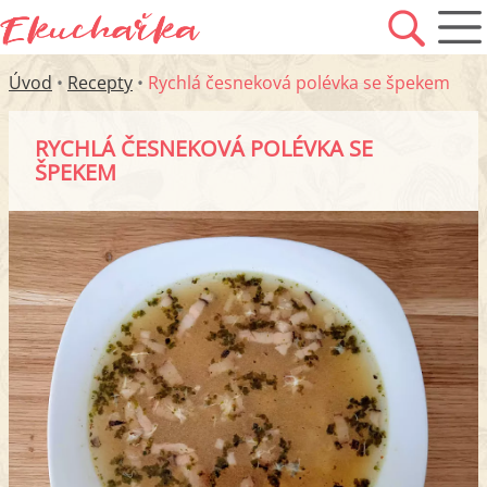
Úvod
•
Recepty
•
Rychlá česneková polévka se špekem
RYCHLÁ ČESNEKOVÁ POLÉVKA SE
ŠPEKEM