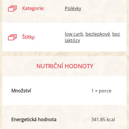
Kategorie:
Polévky
low carb
bezlepkové
bez
Štítky:
laktózy
NUTRIČNÍ HODNOTY
Množství
1 × porce
Energetická hodnota
341.85 kcal