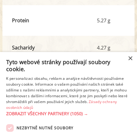
Protein
5.27 g
Sacharidy
4.27 g
z toho cukr
0.29 g
×
Tyto webové stránky používají soubory
cookie.
Tuk
35.85 g
K personalizaci obsahu, reklam a analýze návštěvnosti používáme
z toho nas. mastné kyseliny
12.71 g
soubory cookie. Informace o vašem používání našich stránek také
sdílíme s našimi reklamními a analytickými partnery, kteří je mohou
kombinovat s dalšími informacemi, které jste jim poskytli nebo které
shromáždili při vašem používání jejich služeb.
Zásady ochrany
Detailní rozpis
osobních údajů
ZOBRAZIT VŠECHNY PARTNERY
(1050) →
REKLAMA
NEZBYTNĚ NUTNÉ SOUBORY