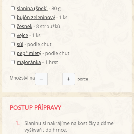
slanina (špek)
- 80 g
bujón zeleninový
- 1 ks
česnek
- 8 stroužků
vejce
- 1 ks
sůl
- podle chuti
pepř mletý
- podle chuti
majoránka
- 1 hrst
Množství na
−
+
porce
POSTUP PŘÍPRAVY
1.
Slaninu si nakrájíme na kostičky a dáme
vyškvařit do hrnce.