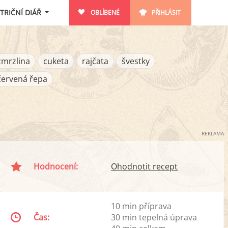
TRIČNÍ DIÁŘ
OBLÍBENÉ
PŘIHLÁSIT
zmrzlina
cuketa
rajčata
švestky
červená řepa
REKLAMA
Hodnocení:
Ohodnotit recept
10 min příprava
Čas:
30 min tepelná úprava