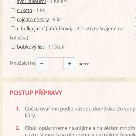
sýr Halloumi
- 1 balení
cuketa
- 1 ks
rajčata cherry
- 8 ks
cibulka jarní (lahůdková)
- 2 hrsti (nakrájené na
kolečka)
bobkový list
- 1 lístek
Množství na
−
+
porce
POSTUP PŘÍPRAVY
1.
Čočku uvaříme podle návodu doměkka. Do vody k
kůry.
2.
Cibuli opláchneme nakrájíme a na větším množst
cukru. V mezičase oloupeme a nakrájíme česnek a