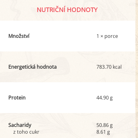
NUTRIČNÍ HODNOTY
Množství
1 × porce
Energetická hodnota
783.70 kcal
Protein
44.90 g
Sacharidy
50.86 g
z toho cukr
8.61 g