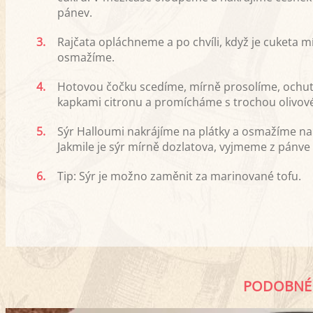
pánev.
3.
Rajčata opláchneme a po chvíli, když je cuketa 
osmažíme.
4.
Hotovou čočku scedíme, mírně prosolíme, och
kapkami citronu a promícháme s trochou olivové
5.
Sýr Halloumi nakrájíme na plátky a osmažíme na p
Jakmile je sýr mírně dozlatova, vyjmeme z pánv
6.
Tip: Sýr je možno zaměnit za marinované tofu.
PODOBNÉ 