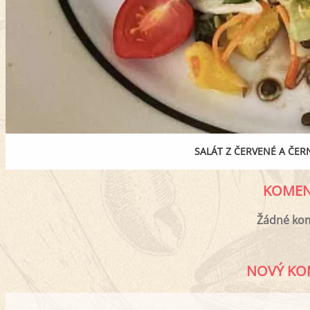
SALÁT Z ČERVENÉ A ČER
KOMEN
Žádné ko
NOVÝ KO