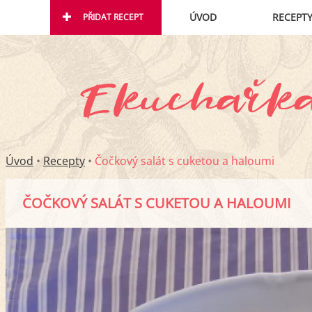
ÚVOD
RECEPT
PŘIDAT RECEPT
Úvod
•
Recepty
•
Čočkový salát s cuketou a haloumi
ČOČKOVÝ SALÁT S CUKETOU A HALOUMI