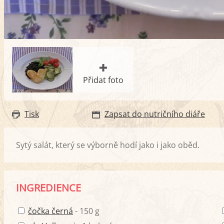
Přidat foto
Tisk
Zapsat do nutričního diáře
Sytý salát, který se výborně hodí jako i jako oběd.
INGREDIENCE
čočka černá
- 150 g