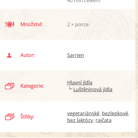
40 min celkem
Množství:
2 × porce
Autor:
Sarrien
Hlavní jídla
Kategorie:
Luštěninová jídla
vegetariánské
bezlepkové
Štítky:
bez laktózy
rajčata