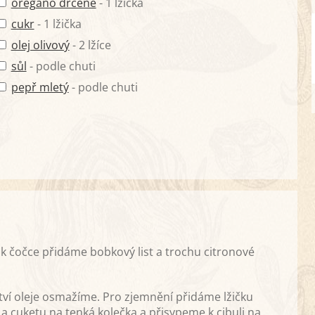
oregáno drcené
- 1 lžička
cukr
- 1 lžička
olej olivový
- 2 lžíce
sůl
- podle chuti
pepř mletý
- podle chuti
 čočce přidáme bobkový list a trochu citronové
ví oleje osmažíme. Pro zjemnění přidáme lžičku
 cuketu na tenká kolečka a přisypeme k cibuli na