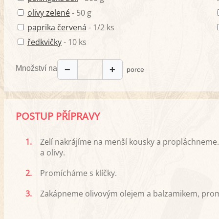
olivy zelené
- 50 g
paprika červená
- 1/2 ks
ředkvičky
- 10 ks
Množství na
−
+
porce
POSTUP PŘÍPRAVY
1.
Zelí nakrájíme na menší kousky a propláchneme.
a olivy.
2.
Promícháme s klíčky.
3.
Zakápneme olivovým olejem a balzamikem, prom