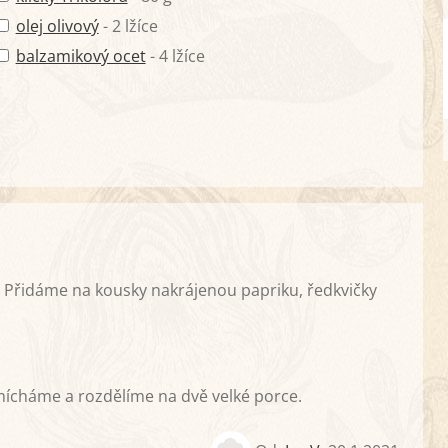
olej olivový
- 2 lžíce
balzamikový ocet
- 4 lžíce
 Přidáme na kousky nakrájenou papriku, ředkvičky
ícháme a rozdělíme na dvě velké porce.