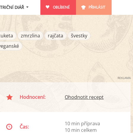
TRIČNÍ DIÁŘ
OBLÍBENÉ
PŘIHLÁSIT
cuketa
zmrzlina
rajčata
švestky
veganské
REKLAMA
Hodnocení:
Ohodnotit recept
10 min příprava
Čas:
10 min celkem