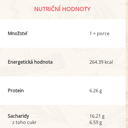
NUTRIČNÍ HODNOTY
Množství
1 × porce
Energetická hodnota
264.39 kcal
Protein
6.26 g
Sacharidy
16.21 g
z toho cukr
6.59 g