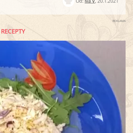
Od:
Iva V
,
20.1.2021
REKLAMA
RECEPTY