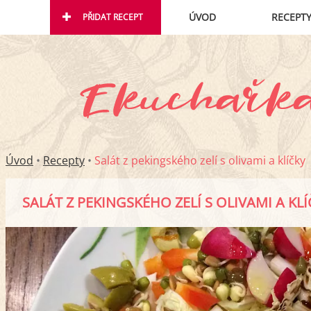
ÚVOD
RECEPT
PŘIDAT RECEPT
Úvod
•
Recepty
•
Salát z pekingského zelí s olivami a klíčky
SALÁT Z PEKINGSKÉHO ZELÍ S OLIVAMI A KLÍ