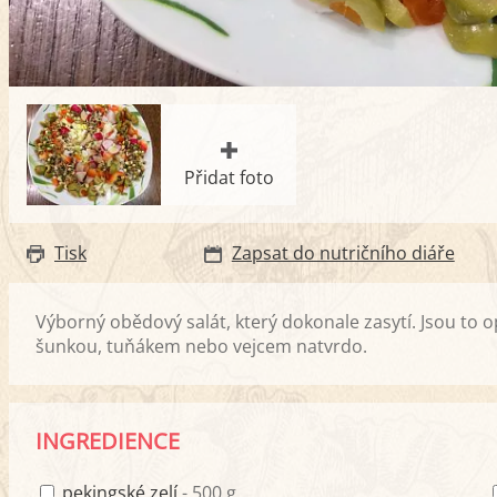
Přidat foto
Tisk
Zapsat do nutričního diáře
Výborný obědový salát, který dokonale zasytí. Jsou to 
šunkou, tuňákem nebo vejcem natvrdo.
INGREDIENCE
pekingské zelí
- 500 g