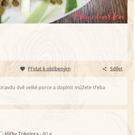
Přidat k oblíbeným
Sdílet
opravdu dvě velké porce a doplnit můžete třeba
klíčky Trikolora
- 80 g