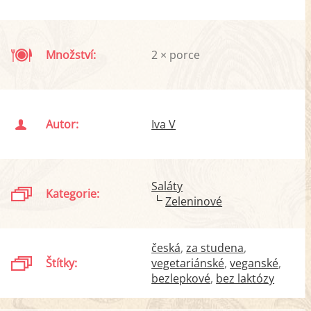
Množství:
2 × porce
Autor:
Iva V
Saláty
Kategorie:
Zeleninové
česká
za studena
Štítky:
vegetariánské
veganské
bezlepkové
bez laktózy