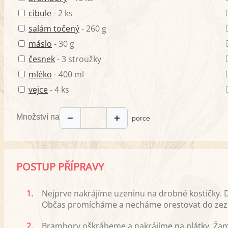
cibule
- 2 ks
salám točený
- 260 g
máslo
- 30 g
česnek
- 3 stroužky
mléko
- 400 ml
vejce
- 4 ks
Množství na
−
+
porce
POSTUP PŘÍPRAVY
1.
Nejprve nakrájíme uzeninu na drobné kostičky. D
Občas promícháme a necháme orestovat do zezlát
2.
Brambory oškrábeme a nakrájíme na plátky. Žamp