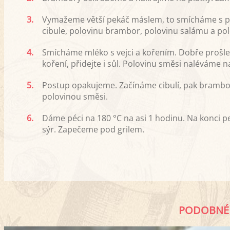
3.
Vymažeme větší pekáč máslem, to smícháme s 
cibule, polovinu brambor, polovinu salámu a po
4.
Smícháme mléko s vejci a kořením. Dobře prošl
koření, přidejte i sůl. Polovinu směsi naléváme 
5.
Postup opakujeme. Začínáme cibulí, pak bramb
polovinou směsi.
6.
Dáme péci na 180 °C na asi 1 hodinu. Na konci 
sýr. Zapečeme pod grilem.
PODOBNÉ 