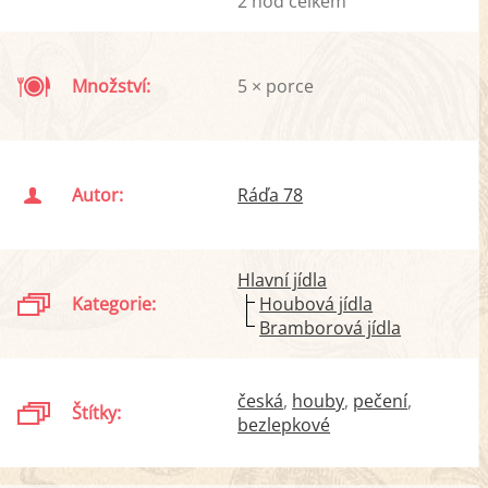
2 hod celkem
Množství:
5 × porce
Autor:
Ráďa 78
Hlavní jídla
Kategorie:
Houbová jídla
Bramborová jídla
česká
houby
pečení
Štítky:
bezlepkové