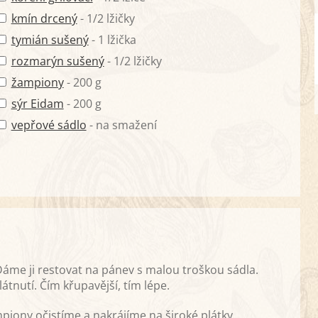
kmín drcený
- 1/2 lžičky
tymián sušený
- 1 lžička
rozmarýn sušený
- 1/2 lžičky
žampiony
- 200 g
sýr Eidam
- 200 g
vepřové sádlo
- na smažení
áme ji restovat na pánev s malou troškou sádla.
nutí. Čím křupavější, tím lépe.
iony očistíme a nakrájíme na široké plátky.