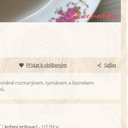
Přidat k oblíbeným
Sdílet
rovoněné rozmarýnem, tymiánem a česnekem.
nů.
koření grilovací
- 1/2 lžíce