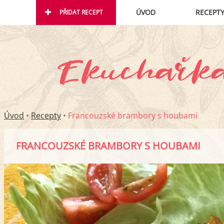
ÚVOD
RECEPT
PŘIDAT RECEPT
Úvod
•
Recepty
•
Francouzské brambory s houbami
FRANCOUZSKÉ BRAMBORY S HOUBAMI