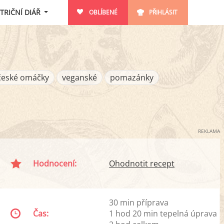
TRIČNÍ DIÁŘ
OBLÍBENÉ
PŘIHLÁSIT
české omáčky
veganské
pomazánky
REKLAMA
Hodnocení:
Ohodnotit recept
30 min příprava
Čas:
1 hod 20 min tepelná úprava