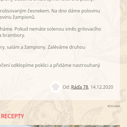
prolisovaným česnekem. Na dno dáme polovinu
lovinu žampionů.
eháme. Pokud nemáte solenou směs grilovacího
na brambory.
ory, salám a žampiony. Zaléváme druhou
pečení odklopíme poklici a přidáme nastrouhaný
Od:
Ráďa 78
,
14.12.2020
REKLAMA
RECEPTY