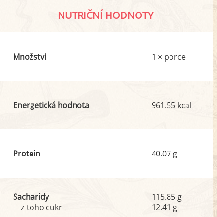
NUTRIČNÍ HODNOTY
Množství
1 × porce
Energetická hodnota
961.55 kcal
Protein
40.07 g
Sacharidy
115.85 g
z toho cukr
12.41 g