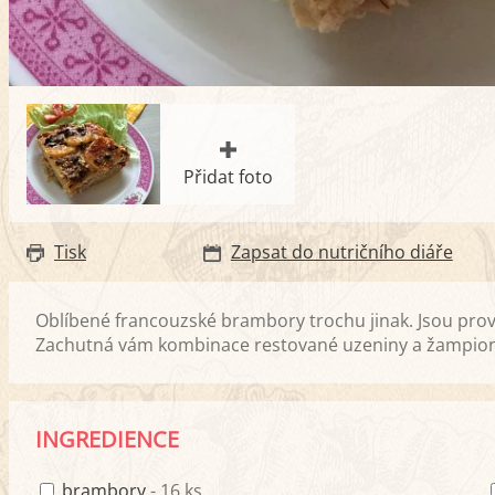
Přidat foto
Tisk
Zapsat do nutričního diáře
Oblíbené francouzské brambory trochu jinak. Jsou p
Zachutná vám kombinace restované uzeniny a žampio
INGREDIENCE
brambory
- 16 ks